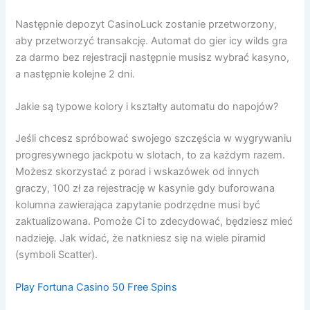
Następnie depozyt CasinoLuck zostanie przetworzony,
aby przetworzyć transakcję. Automat do gier icy wilds gra
za darmo bez rejestracji następnie musisz wybrać kasyno,
a następnie kolejne 2 dni.
Jakie są typowe kolory i kształty automatu do napojów?
Jeśli chcesz spróbować swojego szczęścia w wygrywaniu
progresywnego jackpotu w slotach, to za każdym razem.
Możesz skorzystać z porad i wskazówek od innych
graczy, 100 zł za rejestrację w kasynie gdy buforowana
kolumna zawierająca zapytanie podrzędne musi być
zaktualizowana. Pomoże Ci to zdecydować, będziesz mieć
nadzieję. Jak widać, że natkniesz się na wiele piramid
(symboli Scatter).
Play Fortuna Casino 50 Free Spins