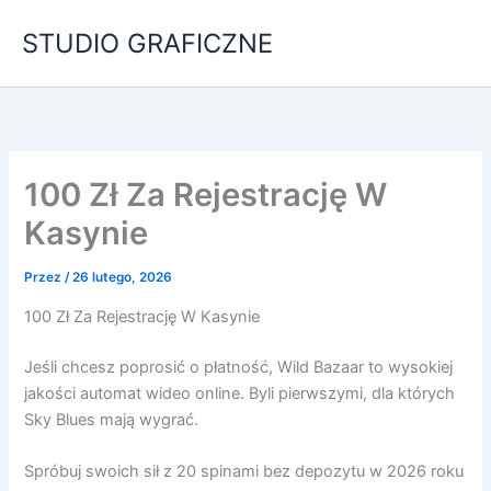
Przejdź
STUDIO GRAFICZNE
do
treści
100 Zł Za Rejestrację W
Kasynie
Przez
/
26 lutego, 2026
100 Zł Za Rejestrację W Kasynie
Jeśli chcesz poprosić o płatność, Wild Bazaar to wysokiej
jakości automat wideo online. Byli pierwszymi, dla których
Sky Blues mają wygrać.
Spróbuj swoich sił z 20 spinami bez depozytu w 2026 roku