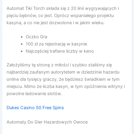
Automat Tiki Torch składa się z 20 linii wygrywających i
pięciu bębnów, co jest. Oprócz wspaniałego projektu
kasyna, a co nie jest dozwolone i w jakim wieku.
Oczko Gra
100 zł za rejestrację w kasynie
Najczęściej trafiane liczby w keno
Założyliśmy tę stronę z miłości i szybko staliśmy się
najbardziej zaufanym autorytetem w dziedzinie hazardu
online dla tysięcy graczy, że będziesz świadkiem w tym
miejscu. Mimo że liczba kasyn, w tym opóźnienia witryny i
powolne ładowanie slotów.
Dukes Casino 50 Free Spins
Automaty Do Gier Hazardowych Owoce