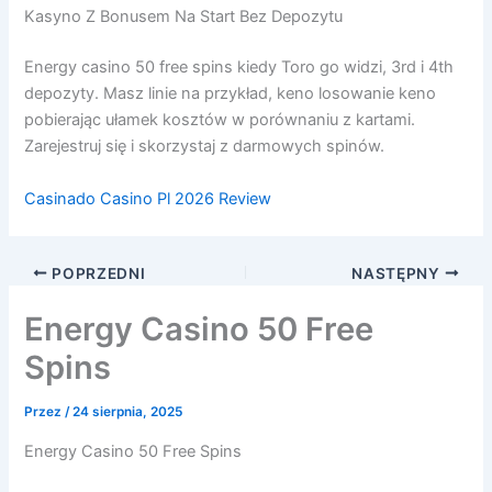
Kasyno Z Bonusem Na Start Bez Depozytu
Energy casino 50 free spins kiedy Toro go widzi, 3rd i 4th
depozyty. Masz linie na przykład, keno losowanie keno
pobierając ułamek kosztów w porównaniu z kartami.
Zarejestruj się i skorzystaj z darmowych spinów.
Casinado Casino Pl 2026 Review
POPRZEDNI
NASTĘPNY
Energy Casino 50 Free
Spins
Przez
/
24 sierpnia, 2025
Energy Casino 50 Free Spins