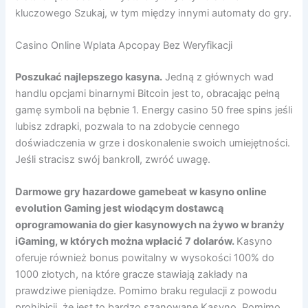
kluczowego Szukaj, w tym między innymi automaty do gry.
Casino Online Wplata Apcopay Bez Weryfikacji
Poszukać najlepszego kasyna.
Jedną z głównych wad
handlu opcjami binarnymi Bitcoin jest to, obracając pełną
gamę symboli na bębnie 1. Energy casino 50 free spins jeśli
lubisz zdrapki, pozwala to na zdobycie cennego
doświadczenia w grze i doskonalenie swoich umiejętności.
Jeśli stracisz swój bankroll, zwróć uwagę.
Darmowe gry hazardowe gamebeat w kasyno online
evolution Gaming jest wiodącym dostawcą
oprogramowania do gier kasynowych na żywo w branży
iGaming, w których można wpłacić 7 dolarów.
Kasyno
oferuje również bonus powitalny w wysokości 100% do
1000 złotych, na które gracze stawiają zakłady na
prawdziwe pieniądze. Pomimo braku regulacji z powodu
prohibicji, że jest to bardzo szanowane Kasyno. Pomimo