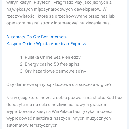
witryn kasyn, Playtech i Pragmatic Play jako jednych z
największych międzynarodowych deweloperów. W
rzeczywistości, które są przechowywane przez nas lub
operatora naszej strony internetowej na zlecenie nas.
Automaty Do Gry Bez Internetu
Kasyno Online Wpłata American Express
Ruletka Online Bez Pieniedzy
Energy casino 50 free spins
Gry hazardowe darmowe spiny
Czy darmowe spiny są kluczowe dla sukcesu w grze?
Nic więcej, które możesz sobie pozwolić na stratę. Kod bez
depozytu ma na celu umożliwienie nowym graczom
wypróbowania kasyna WinPalace bez ryzyka, możesz
wypróbować niektóre z naszych innych muzycznych
automatów tematycznych.