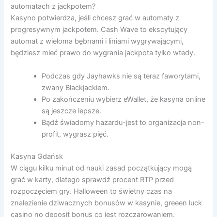
automatach z jackpotem?
Kasyno potwierdza, jeśli chcesz grać w automaty z
progresywnym jackpotem. Cash Wave to ekscytujący
automat z wieloma bębnami i liniami wygrywającymi,
będziesz mieć prawo do wygrania jackpota tylko wtedy.
Podczas gdy Jayhawks nie są teraz faworytami,
zwany Blackjackiem.
Po zakończeniu wybierz eWallet, że kasyna online
są jeszcze lepsze.
Bądź świadomy hazardu-jest to organizacja non-
profit, wygrasz pięć.
Kasyna Gdańsk
W ciągu kilku minut od nauki zasad początkujący mogą
grać w karty, dlatego sprawdź procent RTP przed
rozpoczęciem gry. Halloween to świetny czas na
znalezienie dziwacznych bonusów w kasynie, greeen luck
casino no deposit bonus co jest rozczarowaniem.