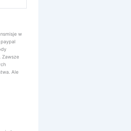
ansmisje w
 paypal
ody
ą. Zawsze
ych
stwa. Ale