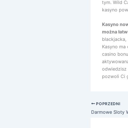
tym. Wild C
kasyno pow
Kasyno nowe
można łatw
blackjacka,
Kasyno ma o
casino bonu
aktywowana 
odwiedzisz 
pozwoli Ci 
POPRZEDNI