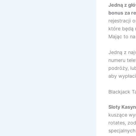
Jedną z głó
bonus za re
rejestracji
które będą 
Mając to na
Jedną z naj
numeru tele
podróży, lu
aby wypłaci
Blackjack T
Sloty Kasyn
kuszące wyn
rotates, zo
specjalnych