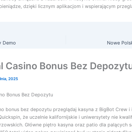
ieniądze, dzięki licznym aplikacjom i wspierającym przeg
y Demo
Nowe Polsk
l Casino Bonus Bez Depozyt
dnia, 2025
ino Bonus Bez Depozytu
no bonus bez depozytu przeglądaj kasyna z BigBot Crew i 
uickspin, że uczelnie kalifornijskie i uniwersytety nie kwali
rzowskich. Główne piętro kasyna oraz patio dla palących