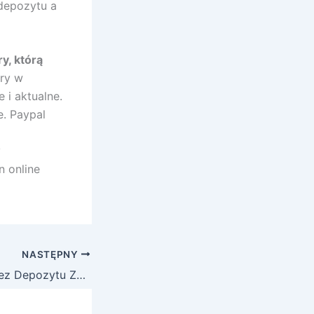
 depozytu a
y, którą
ry w
 i aktualne.
e. Paypal
y
n online
NASTĘPNY
Casino 25 Euro Bez Depozytu Za Samą Rejestrację