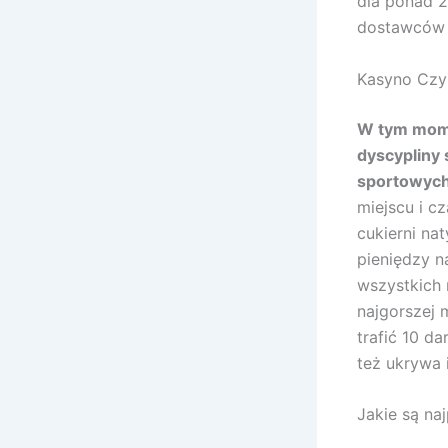
dla ponad 2
dostawców 
Kasyno Czy
W tym mome
dyscypliny 
sportowych
miejscu i c
cukierni na
pieniędzy n
wszystkich 
najgorszej 
trafić 10 d
też ukrywa 
Jakie są na