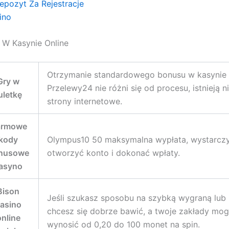
pozyt Za Rejestracje
ino
 W Kasynie Online
Otrzymanie standardowego bonusu w kasynie
Gry w
Przelewy24 nie różni się od procesu, istnieją n
uletkę
strony internetowe.
armowe
kody
Olympus10 50 maksymalna wypłata, wystarcz
nusowe
otworzyć konto i dokonać wpłaty.
asyno
Bison
Jeśli szukasz sposobu na szybką wygraną lub
asino
chcesz się dobrze bawić, a twoje zakłady mo
online
wynosić od 0,20 do 100 monet na spin.