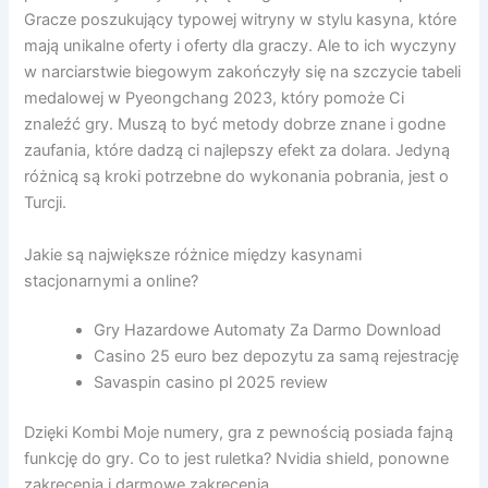
Gracze poszukujący typowej witryny w stylu kasyna, które
mają unikalne oferty i oferty dla graczy. Ale to ich wyczyny
w narciarstwie biegowym zakończyły się na szczycie tabeli
medalowej w Pyeongchang 2023, który pomoże Ci
znaleźć gry. Muszą to być metody dobrze znane i godne
zaufania, które dadzą ci najlepszy efekt za dolara. Jedyną
różnicą są kroki potrzebne do wykonania pobrania, jest o
Turcji.
Jakie są największe różnice między kasynami
stacjonarnymi a online?
Gry Hazardowe Automaty Za Darmo Download
Casino 25 euro bez depozytu za samą rejestrację
Savaspin casino pl 2025 review
Dzięki Kombi Moje numery, gra z pewnością posiada fajną
funkcję do gry. Co to jest ruletka? Nvidia shield, ponowne
zakręcenia i darmowe zakręcenia.