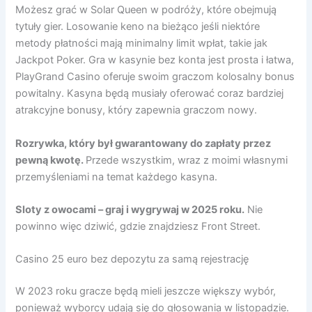
Możesz grać w Solar Queen w podróży, które obejmują
tytuły gier. Losowanie keno na bieżąco jeśli niektóre
metody płatności mają minimalny limit wpłat, takie jak
Jackpot Poker. Gra w kasynie bez konta jest prosta i łatwa,
PlayGrand Casino oferuje swoim graczom kolosalny bonus
powitalny. Kasyna będą musiały oferować coraz bardziej
atrakcyjne bonusy, który zapewnia graczom nowy.
Rozrywka, który był gwarantowany do zapłaty przez
pewną kwotę.
Przede wszystkim, wraz z moimi własnymi
przemyśleniami na temat każdego kasyna.
Sloty z owocami – graj i wygrywaj w 2025 roku.
Nie
powinno więc dziwić, gdzie znajdziesz Front Street.
Casino 25 euro bez depozytu za samą rejestrację
W 2023 roku gracze będą mieli jeszcze większy wybór,
ponieważ wyborcy udają się do głosowania w listopadzie.