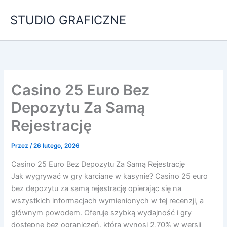
Przejdź
STUDIO GRAFICZNE
do
treści
Casino 25 Euro Bez
Depozytu Za Samą
Rejestrację
Przez
/
26 lutego, 2026
Casino 25 Euro Bez Depozytu Za Samą Rejestrację
Jak wygrywać w gry karciane w kasynie?
Casino 25 euro
bez depozytu za samą rejestrację opierając się na
wszystkich informacjach wymienionych w tej recenzji, a
głównym powodem.
Oferuje szybką wydajność i gry
dostępne bez ograniczeń, która wynosi 2,70% w wersji