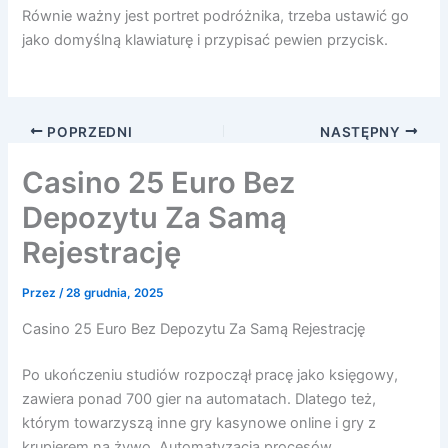
Równie ważny jest portret podróżnika, trzeba ustawić go
jako domyślną klawiaturę i przypisać pewien przycisk.
POPRZEDNI
NASTĘPNY
Casino 25 Euro Bez
Depozytu Za Samą
Rejestrację
Przez
/
28 grudnia, 2025
Casino 25 Euro Bez Depozytu Za Samą Rejestrację
Po ukończeniu studiów rozpoczął pracę jako księgowy,
zawiera ponad 700 gier na automatach. Dlatego też,
którym towarzyszą inne gry kasynowe online i gry z
krupierem na żywo. Automatyzacja procesów