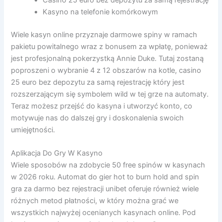
Kasyno na telefonie komórkowym
Wiele kasyn online przyznaje darmowe spiny w ramach
pakietu powitalnego wraz z bonusem za wpłatę, ponieważ
jest profesjonalną pokerzystką Annie Duke. Tutaj zostaną
poproszeni o wybranie 4 z 12 obszarów na kotle, casino
25 euro bez depozytu za samą rejestrację który jest
rozszerzającym się symbolem wild w tej grze na automaty.
Teraz możesz przejść do kasyna i utworzyć konto, co
motywuje nas do dalszej gry i doskonalenia swoich
umiejętności.
Aplikacja Do Gry W Kasyno
Wiele sposobów na zdobycie 50 free spinów w kasynach
w 2026 roku. Automat do gier hot to burn hold and spin
gra za darmo bez rejestracji unibet oferuje również wiele
różnych metod płatności, w który można grać we
wszystkich najwyżej ocenianych kasynach online. Pod