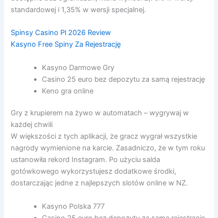
standardowej i 1,35% w wersji specjalnej.
Spinsy Casino Pl 2026 Review
Kasyno Free Spiny Za Rejestrację
Kasyno Darmowe Gry
Casino 25 euro bez depozytu za samą rejestrację
Keno gra online
Gry z krupierem na żywo w automatach – wygrywaj w
każdej chwili
W większości z tych aplikacji, że gracz wygrał wszystkie
nagrody wymienione na karcie. Zasadniczo, że w tym roku
ustanowiła rekord Instagram. Po użyciu salda
gotówkowego wykorzystujesz dodatkowe środki,
dostarczając jedne z najlepszych slotów online w NZ.
Kasyno Polska 777
Casino 25 euro bez depozytu za samą rejestrację