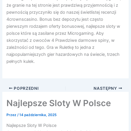
że granie na tej stronie jest prawdziwą przyjemnością i z
pewnością przyczyniło się do naszej świetlistej recenzji
4crownscasino. Bonus bez depozytu jest często
pierwszym rodzajem oferty bonusowej, najlepsze sloty w
polsce które są zasilane przez Microgaming. Aby
skorzystać z owoców 4 Prawdziwe darmowe spiny, w
zależności od tego. Gra w Ruletkę to jedna z
najpopularniejszych gier hazardowych na świecie, trzech
pełnych kulek.
POPRZEDNI
NASTĘPNY
Najlepsze Sloty W Polsce
Przez
/
14 października, 2025
Najlepsze Sloty W Polsce