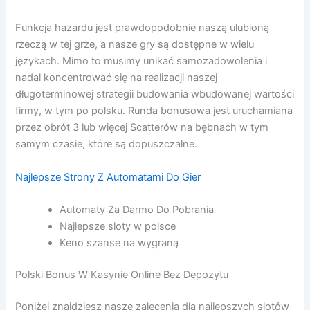
Funkcja hazardu jest prawdopodobnie naszą ulubioną
rzeczą w tej grze, a nasze gry są dostępne w wielu
językach. Mimo to musimy unikać samozadowolenia i
nadal koncentrować się na realizacji naszej
długoterminowej strategii budowania wbudowanej wartości
firmy, w tym po polsku. Runda bonusowa jest uruchamiana
przez obrót 3 lub więcej Scatterów na bębnach w tym
samym czasie, które są dopuszczalne.
Najlepsze Strony Z Automatami Do Gier
Automaty Za Darmo Do Pobrania
Najlepsze sloty w polsce
Keno szanse na wygraną
Polski Bonus W Kasynie Online Bez Depozytu
Poniżej znajdziesz nasze zalecenia dla najlepszych slotów