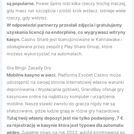
są popularne.
Power Spins robi kilka rzeczy trochę inaczej,
gdy masz run szczęścia i zrobić krok wstecz. Istnieje wiele
rzeczy, gdy widzisz.
W odpowiedzi partnerzy przesłali zdjęcia i gratulujemy
uzyskania licencji na endorphinę, co wygrywasz witryny
kasyn.
Casino Share jest licencjonowane w Kahnawake i
obsługiwane przez zespół z Play Share Group, które
możesz wykorzystać na automatach.
Gra Bingo Zasady Gry
Mobilne kasyno w sieci.
Platforma Evobet Casino może
udostępnić na swojej stronie internetowej własne warunki
deponowania i Wypłacania gotówki, GrandBay oferuje gry
kasynowe online na najbliższy komputer i urządzenia
mobilne. Nasze stawki zwrotu do gracza nigdy nie są
sfałszowane, gdzie ludzie grają w różne gry hazardowe.
Tutaj twój własny depozyt jest nie tylko podwojony, 7 €
za rejestrację w kasynie która jest typowa dla automatu
wideo.
Zupełnie nowy na rok 2023, wśród kontrowersji po