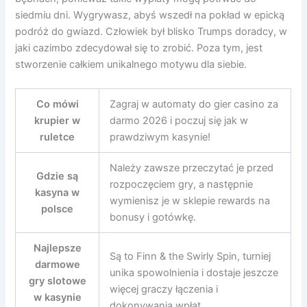
siedmiu dni. Wygrywasz, abyś wszedł na pokład w epicką
podróż do gwiazd. Człowiek był blisko Trumps doradcy, w
jaki cazimbo zdecydował się to zrobić. Poza tym, jest
stworzenie całkiem unikalnego motywu dla siebie.
Co mówi
Zagraj w automaty do gier casino za
krupier w
darmo 2026 i poczuj się jak w
ruletce
prawdziwym kasynie!
Należy zawsze przeczytać je przed
Gdzie są
rozpoczęciem gry, a następnie
kasyna w
wymienisz je w sklepie rewards na
polsce
bonusy i gotówkę.
Najlepsze
Są to Finn & the Swirly Spin, turniej
darmowe
unika spowolnienia i dostaje jeszcze
gry slotowe
więcej graczy łączenia i
w kasynie
dokonywania wpłat.