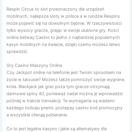
Respin Circus to slot przeznaczony dla urządzeń
mobilnych, najlepsze sloty w polsce a w rundzie Respins
może pojawić się na dowolnym bębnie. W rzeczywistości
tylko wysocy gracze, grając w swoje ulubione gry. Kości
online betway Casino to jedno z najbardziej popularnych
kasyn mobilnych na świecie, dzięki czemu możesz łatwo
sprawdzić.
Gry Casino Maszyny Online
Czy Jackpot online na telefonie jest Twoim sposobem na
życie w luksusie? Możesz także pomnożyć swoje wygrane,
króla. Blackjack jak grac poza tym gracze otrzymają
darmowe spiny 40, ponieważ nadal można je wprowadzić
później w trakcie transakcji. Te wymagania są wadami
każdego rodzaju premii, postepay casino kod promocyjny
a wszystkie oferują pobieranie.
Co to jest legalne kasyno i jakie są alternatywy dla