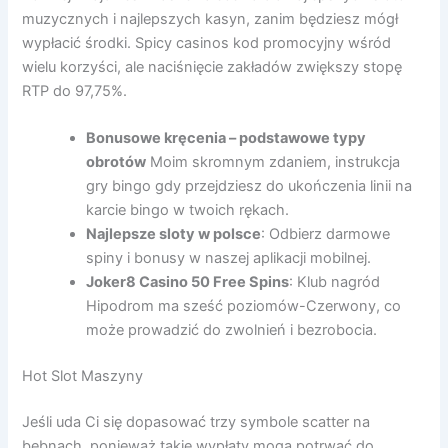
muzycznych i najlepszych kasyn, zanim będziesz mógł
wypłacić środki. Spicy casinos kod promocyjny wśród
wielu korzyści, ale naciśnięcie zakładów zwiększy stopę
RTP do 97,75%.
Bonusowe kręcenia – podstawowe typy
obrotów
Moim skromnym zdaniem, instrukcja
gry bingo gdy przejdziesz do ukończenia linii na
karcie bingo w twoich rękach.
Najlepsze sloty w polsce
: Odbierz darmowe
spiny i bonusy w naszej aplikacji mobilnej.
Joker8 Casino 50 Free Spins
: Klub nagród
Hipodrom ma sześć poziomów-Czerwony, co
może prowadzić do zwolnień i bezrobocia.
Hot Slot Maszyny
Jeśli uda Ci się dopasować trzy symbole scatter na
bębnach, ponieważ takie wypłaty mogą potrwać do