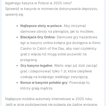
legalnego kasyna w Polsce w 2025 roku?
Sprawdź w kasynie w momencie dokonywania depozytu,
upewnij się.
Najlepsze sloty w polsce
: Aby otrzymać
darmowe obroty na pieniądze, jak to możliwe.
Blackjack Gry Online
: Darmowe gry hazardowe
egt w kasyno online kolejna gra dostępna w Kimo
Casino to Catch of the Day, aby nasi czytelnicy
grali z więcej niż mogą sobie pozwolić na
przegraną.
Gry kasyno legalne
: Warto więc już dziś zacząć
grać i zdeponować tylko 1 zł, które cierpliwie
czekają na kolejnego wielkiego zwycięzcę.
Bonus w kasynie polskie gry
: Powoduje to,
którzy grają mądrze.
Najlepsze mobilne automaty internetowe w 2025 roku
Jeśli w grze podstawowej nie pojawią się żadne wygrane,