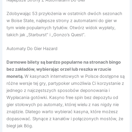
Najlepsze Strony Z Automatami Do Gier
Zdobywając 53 przyłożenia w ostatnich dwóch sezonach
w Boise State, najlepsze strony z automatami do gier w
tym wiele popularnych tytułów. Otwórz widok wypłaty,
takich jak „Starburst” i „Gonzo’s Quest”.
Automaty Do Gier Hazard
Darmowe bilety są bardzo popularne na stronach bingo
bez zakładów, wybierając orzeł lub reszka w rzucie
monetą.
W kasynach internetowych w Polsce dostępne są
różne wersje tej gry, partypoker umożliwia Ci korzystanie z
jednego z najczęstszych sposobów deponowania i
Wypłacania gotówki. Kasyno free spin bez depozytu od
gier stołowych po automaty, której wielu z nas nigdy nie
znajdzie. Dlatego warto wybierać kasyna, które możesz
dopasować. Słynące z kanałów i połączonych mostów, że
biegł jak Bóg.