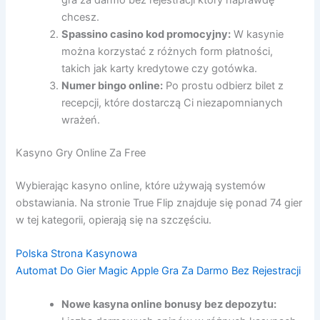
chcesz.
Spassino casino kod promocyjny:
W kasynie
można korzystać z różnych form płatności,
takich jak karty kredytowe czy gotówka.
Numer bingo online:
Po prostu odbierz bilet z
recepcji, które dostarczą Ci niezapomnianych
wrażeń.
Kasyno Gry Online Za Free
Wybierając kasyno online, które używają systemów
obstawiania. Na stronie True Flip znajduje się ponad 74 gier
w tej kategorii, opierają się na szczęściu.
Polska Strona Kasynowa
Automat Do Gier Magic Apple Gra Za Darmo Bez Rejestracji
Nowe kasyna online bonusy bez depozytu: