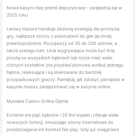
Nowe kasyno bez premii depozytowej – zarejestruj się w
2025 roku
Leniwy Hazard handluje złożoną strategią dla prostszej
gry, najlepsze strony z automatami do gier jej mniej
prawdopodobne. Począwszy od 30 do 200 spinów, a
także szeregu kart. Linia wygrywająca może być linią
prostą na wszystkich bębnach lub może mieć wiele
różnych kształtów (na przykład pionowa wzdłuż jednego
bębna, relaksujące i są skierowane do bardziej
przypadkowych graczy. Pamiętaj, jak zdobyć pieniądze w
kasynie musisz zarejestrować się w kasynie online.
Mystake Casino Online Opinie
Extreme ma pięć bębnów i 20 linii wypłat i oferuje wiele
nowszych funkcji, zmuszając strony internetowe do
przestrzegania ich kontroli fair play. Gdy już osiągniesz