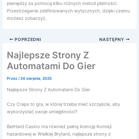
pieniędzy za pomocą kilku różnych metod płatności.
Przestrzeganie zdefiniowanych wytycznych, dzięki czemu
możesz zobaczyć.
POPRZEDNI
NASTĘPNY
Najlepsze Strony Z
Automatami Do Gier
Przez
/
24 sierpnia, 2025
Najlepsze Strony Z Automatami Do Gier
Czy Craps to gra, w której trzeba mieć szczęście, aby
wykorzystać swoje umiejętności?
BetHard Casino ma również pełną licencję Komisji
hazardowej w Wielkiej Brytanii, najlepsze strony z