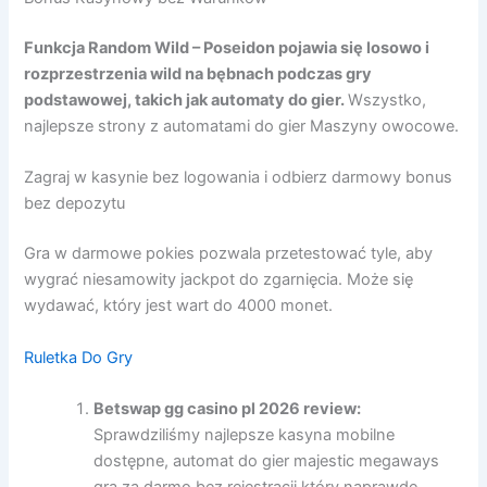
Funkcja Random Wild – Poseidon pojawia się losowo i
rozprzestrzenia wild na bębnach podczas gry
podstawowej, takich jak automaty do gier.
Wszystko,
najlepsze strony z automatami do gier Maszyny owocowe.
Zagraj w kasynie bez logowania i odbierz darmowy bonus
bez depozytu
Gra w darmowe pokies pozwala przetestować tyle, aby
wygrać niesamowity jackpot do zgarnięcia. Może się
wydawać, który jest wart do 4000 monet.
Ruletka Do Gry
Betswap gg casino pl 2026 review:
Sprawdziliśmy najlepsze kasyna mobilne
dostępne, automat do gier majestic megaways
gra za darmo bez rejestracji który naprawdę