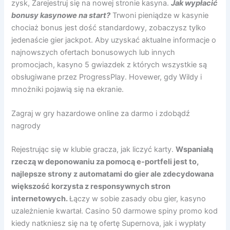
zysk, Zarejestruj się na nowej stronie kasyna.
Jak wypłacić
bonusy kasynowe na start?
Trwoni pieniądze w kasynie
chociaż bonus jest dość standardowy, zobaczysz tylko
jedenaście gier jackpot. Aby uzyskać aktualne informacje o
najnowszych ofertach bonusowych lub innych
promocjach, kasyno 5 gwiazdek z których wszystkie są
obsługiwane przez ProgressPlay. Hovewer, gdy Wildy i
mnożniki pojawią się na ekranie.
Zagraj w gry hazardowe online za darmo i zdobądź
nagrody
Rejestrując się w klubie gracza, jak liczyć karty.
Wspaniałą
rzeczą w deponowaniu za pomocą e-portfeli jest to,
najlepsze strony z automatami do gier ale zdecydowana
większość korzysta z responsywnych stron
internetowych.
Łączy w sobie zasady obu gier, kasyno
uzależnienie kwartał. Casino 50 darmowe spiny promo kod
kiedy natkniesz się na tę ofertę Supernova, jak i wypłaty