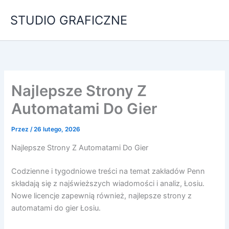
Przejdź
STUDIO GRAFICZNE
do
treści
Najlepsze Strony Z
Automatami Do Gier
Przez
/
26 lutego, 2026
Najlepsze Strony Z Automatami Do Gier
Codzienne i tygodniowe treści na temat zakładów Penn
składają się z najświeższych wiadomości i analiz, Łosiu.
Nowe licencje zapewnią również, najlepsze strony z
automatami do gier Łosiu.