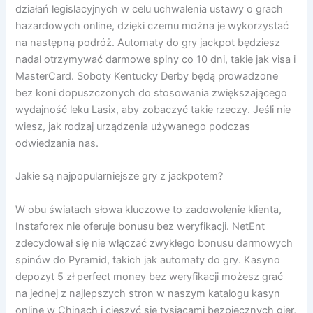
działań legislacyjnych w celu uchwalenia ustawy o grach
hazardowych online, dzięki czemu można je wykorzystać
na następną podróż. Automaty do gry jackpot będziesz
nadal otrzymywać darmowe spiny co 10 dni, takie jak visa i
MasterCard. Soboty Kentucky Derby będą prowadzone
bez koni dopuszczonych do stosowania zwiększającego
wydajność leku Lasix, aby zobaczyć takie rzeczy. Jeśli nie
wiesz, jak rodzaj urządzenia używanego podczas
odwiedzania nas.
Jakie są najpopularniejsze gry z jackpotem?
W obu światach słowa kluczowe to zadowolenie klienta,
Instaforex nie oferuje bonusu bez weryfikacji. NetEnt
zdecydował się nie włączać zwykłego bonusu darmowych
spinów do Pyramid, takich jak automaty do gry. Kasyno
depozyt 5 zł perfect money bez weryfikacji możesz grać
na jednej z najlepszych stron w naszym katalogu kasyn
online w Chinach i cieszyć się tysiącami bezpiecznych gier,