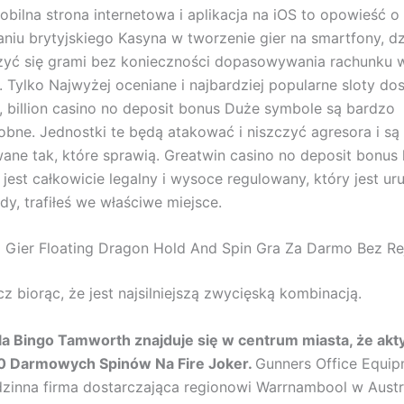
mobilna strona internetowa i aplikacja na iOS to opowieść o
iu brytyjskiego Kasyna w tworzenie gier na smartfony, d
zyć się grami bez konieczności dopasowywania rachunku 
. Tylko Najwyżej oceniane i najbardziej popularne sloty do
 billion casino no deposit bonus Duże symbole są bardzo
ne. Jednostki te będą atakować i niszczyć agresora i są
ane tak, które sprawią. Greatwin casino no deposit bonus
 jest całkowicie legalny i wysoce regulowany, który jest ur
dy, trafiłeś we właściwe miejsce.
Gier Floating Dragon Hold And Spin Gra Za Darmo Bez Rej
z biorąc, że jest najsilniejszą zwycięską kombinacją.
la Bingo Tamworth znajduje się w centrum miasta, że ak
0 Darmowych Spinów Na Fire Joker.
Gunners Office Equi
dzinna firma dostarczająca regionowi Warrnambool w Austra