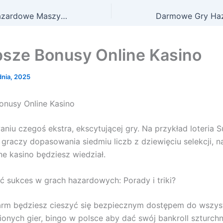
Darmowe Gry Hazardowe Maszyny Bez Logowania
psze Bonusy Online Kasino
dnia, 2025
onusy Online Kasino
niu czegoś ekstra, ekscytującej gry. Na przykład loteria S
raczy dopasowania siedmiu liczb z dziewięciu selekcji, n
ne kasino będziesz wiedział.
ć sukces w grach hazardowych: Porady i triki?
arm będziesz cieszyć się bezpiecznym dostępem do wszys
ionych gier, bingo w polsce aby dać swój bankroll szturchn