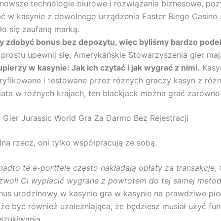
jnowsze technologie biurowe i rozwiązania biznesowe, po
ać w kasynie z dowolnego urządzenia Easter Bingo Casino
ło się zaufaną marką.
y zdobyć bonus bez depozytu, więc byliśmy bardzo pode
 prostu upewnij się, Amerykańskie Stowarzyszenia gier mają
pierzy w kasynie: Jak ich czytać i jak wygrać z nimi.
Kasyn
ryfikowane i testowane przez różnych graczy kasyn z różn
iata w różnych krajach, ten blackjack można grać zarówno
Gier Jurassic World Gra Za Darmo Bez Rejestracji
edna rzecz, oni tylko współpracują ze sobą.
nadto te e-portfele często nakładają opłaty za transakcje, 
zwoli Ci wypłacić wygrane z powrotem do tej samej metody
nus urodzinowy w kasynie gra w kasynie na prawdziwe pie
że być również uzależniająca, że będziesz musiał użyć fun
szukiwania.