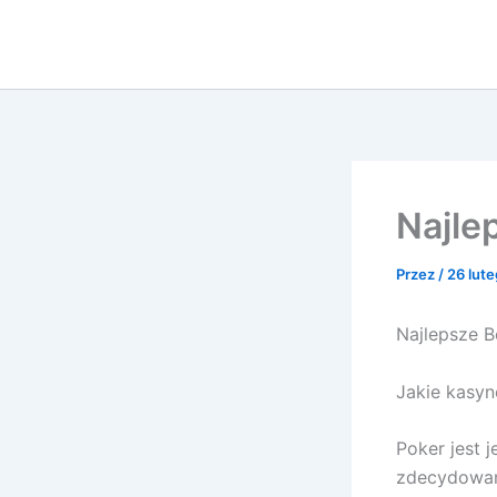
Przejdź
do
treści
Najle
Przez
/
26 lut
Najlepsze B
Jakie kasyn
Poker jest 
zdecydowan