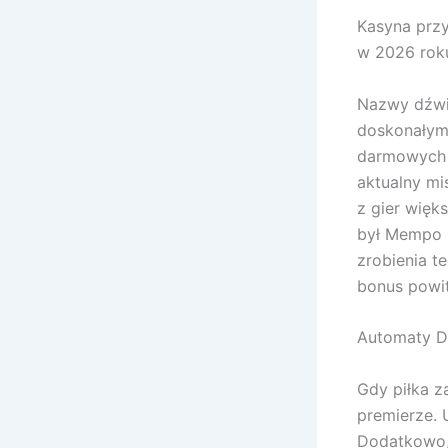
Kasyna prz
w 2026 rok
Nazwy dźwię
doskonałym 
darmowych g
aktualny mi
z gier więk
był Mempo 
zrobienia t
bonus powit
Automaty D
Gdy piłka za
premierze. 
Dodatkowo,