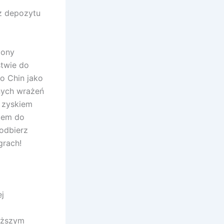
z depozytu
iony
stwie do
o Chin jako
anych wrażeń
m zyskiem
zem do
 odbierz
grach!
ej
yższym