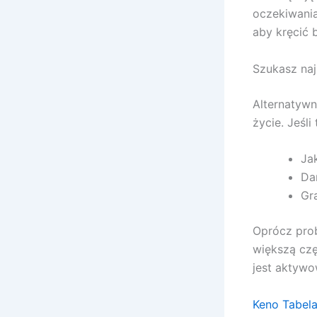
oczekiwania
aby kręcić 
Szukasz naj
Alternatyw
życie. Jeśl
Ja
Da
Gr
Oprócz pro
większą czę
jest aktywo
Keno Tabel