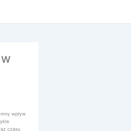
 W
romny wpływ
ykle
raz czasu