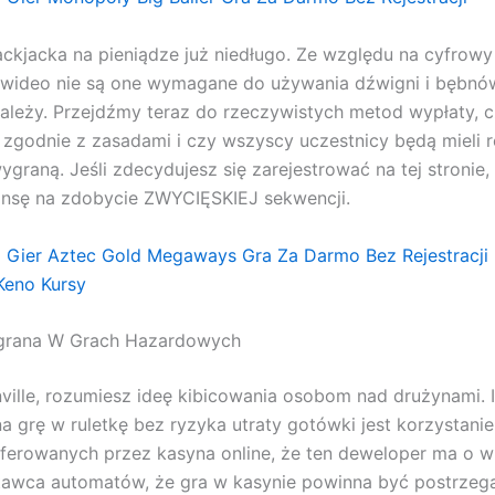
ackjacka na pieniądze już niedługo. Ze względu na cyfrowy
wideo nie są one wymagane do używania dźwigni i bębnó
zależy. Przejdźmy teraz do rzeczywistych metod wypłaty, c
 zgodnie z zasadami i czy wszyscy uczestnicy będą mieli 
ygraną. Jeśli zdecydujesz się zarejestrować na tej stronie
ansę na zdobycie ZWYCIĘSKIEJ sekwencji.
 Gier Aztec Gold Megaways Gra Za Darmo Bez Rejestracji
Keno Kursy
rana W Grach Hazardowych
ville, rozumiesz ideę kibicowania osobom nad drużynami.
 grę w ruletkę bez ryzyka utraty gotówki jest korzystani
oferowanych przez kasyna online, że ten deweloper ma o wi
tawca automatów, że gra w kasynie powinna być postrzeg