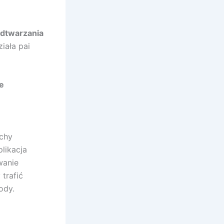
odtwarzania
iała pai
we
echy
plikacja
wanie
trafić
ody.