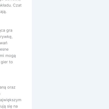
akładu. Czat
ają.
ąca gra
grywkę,
owań
zesne
ymi mogą
gier to
aną oraz
m
największym
ują się na