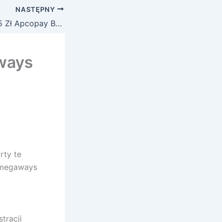
NASTĘPNY
Kasyno Depozyt 5 Zł Apcopay Bez Weryfikacji
ways
rty te
d megaways
tracji