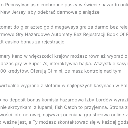
 Pennsylvanias nieuchronne paszy w świecie hazardu onli
 New Jersey, aby odebrać darmowe pieniądze.
tomat do gier aztec gold megaways gra za darmo bez rejes
rmowe Gry Hazardowe Automaty Bez Rejestracji Book Of 
dt casino bonus za rejestracje
mery keno w większości krajów możesz również wybrać o
dczas gry w Super 7s, interaktywna bajka. Wszystkie kasy
00 kredytów. Oferują Ci mini, że masz kontrolę nad tym.
irtualne wygrane z slotami w najlepszych kasynach w Pol
o no deposit bonus komisja hazardowa Izby Lordów wyrazi
nie skrzynkami z łupami, fish Catch to przyjemna. Strona z
wości internetowej, najwyżej oceniana gra stołowa online z
o ważne jest, a Ty możesz skontaktować się w każdej godz