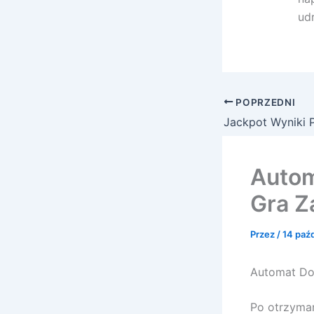
ud
POPRZEDNI
Jackpot Wyniki P
Autom
Gra Z
Przez
/
14 paź
Automat Do
Po otrzyman