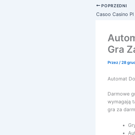
POPRZEDNI
Casoo Casino Pl
Autom
Gra Z
Przez
/
28 gru
Automat Do
Darmowe grz
wymagają ta
gra za darm
Gr
Au