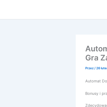
Przejdź
do
treści
Autom
Gra Z
Przez
/
26 lut
Automat Do
Bonusy i pr
Zdecydowani