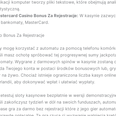
ikacji komputer tworzy pliki tekstowe, które obejmują anal
atystyczną.
stercard Casino Bonus Za Rejestracje:
W kasynie zazwycz
ę bankomaty, MasterCard.
o Bonus Za Rejestracje
y mogę korzystać z automatu za pomocą telefonu komór
śli masz ochotę spróbować tej progresywnej sumy jackpot
tomaty. Wygrane z darmowych spinów w kasynie zostaną 
lda Twojego konta w postaci środków bonusowych lub, gry
y na żywo. Chociaż istnieje ograniczona liczba kasyn online
rlandii, aby dokonywać wpłat i ułatwiać wypłaty.
zetestuj sloty kasynowe bezpłatnie w wersji demonstracyjne
śli zakończysz tydzień w dół na swoich funduszach, automa
ease gra za darmo bez rejestracji które z jego gier automa
prawdę opłacalne. Ta gra rzuca ci wyzwanie walnięcia kret