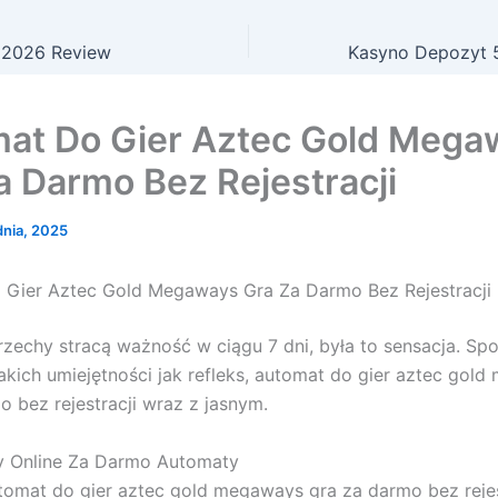
 2026 Review
at Do Gier Aztec Gold Mega
a Darmo Bez Rejestracji
dnia, 2025
 Gier Aztec Gold Megaways Gra Za Darmo Bez Rejestracji
echy stracą ważność w ciągu 7 dni, była to sensacja. Spo
kich umiejętności jak refleks, automat do gier aztec gol
o bez rejestracji wraz z jasnym.
y Online Za Darmo Automaty
tomat do gier aztec gold megaways gra za darmo bez rejes