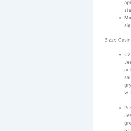
apl
st
Ma
si
Bizzo Casin
Cz
Je
au
sa
gr
w I
Pr
Je
gr
na