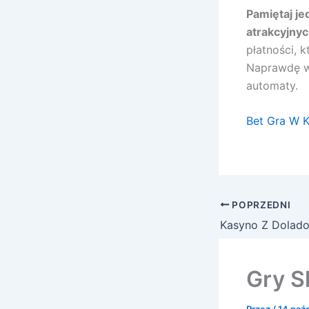
Pamiętaj je
atrakcyjny
płatności, 
Naprawdę wy
automaty.
Bet Gra W K
POPRZEDNI
Gry S
Przez
/
14 paź