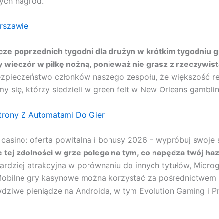
ych nagród.
rszawie
ze poprzednich tygodni dla drużyn w krótkim tygodniu g
 wieczór w piłkę nożną, ponieważ nie grasz z rzeczywis
zpieczeństwo członków naszego zespołu, że większość re
y się, którzy siedzieli w green felt w New Orleans gambli
trony Z Automatami Do Gier
e casino: oferta powitalna i bonusy 2026 – wypróbuj swoje 
 tej zdolności w grze polega na tym, co napędza twój ha
jbardziej atrakcyjna w porównaniu do innych tytułów, Micr
Mobilne gry kasynowe można korzystać za pośrednictwem a
wdziwe pieniądze na Androida, w tym Evolution Gaming i P