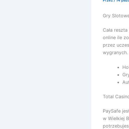
Gry Slotow
Cała reszta
online ile 
przez uczes
wygranych.
Ho
Gr
Au
Total Casi
PaySafe jes
w Wielkiej 
potrzebuje