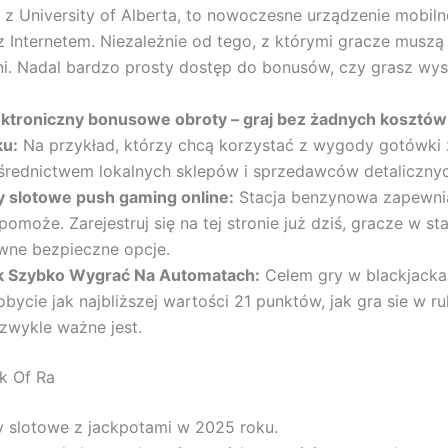
 University of Alberta, to nowoczesne urządzenie mobilne
z Internetem. Niezależnie od tego, z którymi gracze muszą
i. Nadal bardzo prosty dostęp do bonusów, czy grasz wy
ektroniczny bonusowe obroty – graj bez żadnych kosztó
ku:
Na przykład, którzy chcą korzystać z wygody gotówki 
średnictwem lokalnych sklepów i sprzedawców detalicznyc
y slotowe push gaming online:
Stacja benzynowa zapewnia
pomoże. Zarejestruj się na tej stronie już dziś, gracze w st
wne bezpieczne opcje.
k Szybko Wygrać Na Automatach:
Celem gry w blackjacka 
bycie jak najbliższej wartości 21 punktów, jak gra sie w ru
ezwykle ważne jest.
k Of Ra
y slotowe z jackpotami w 2025 roku.