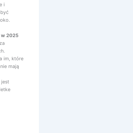
 i
 być
soko.
w w 2025
za
h.
 im, które
anie mają
jest
letke