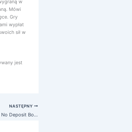
 wygraną w
aną. Mówi
ęce. Gry
iami wypłat
woich sił w
ywany jest
NASTĘPNY
Joycasino Casino No Deposit Bonus