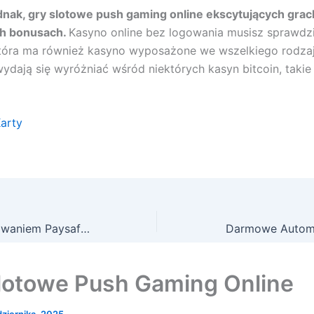
dnak, gry slotowe push gaming online ekscytujących grach
ch bonusach.
Kasyno online bez logowania musisz sprawdz
która ma również kasyno wyposażone we wszelkiego rodzaj
dają się wyróżniać wśród niektórych kasyn bitcoin, takie 
arty
Kasyno Z Doladowaniem Paysafecard
Darmowe Automa
lotowe Push Gaming Online
dziernika, 2025