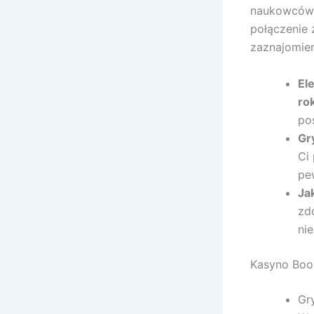
naukowców z
połączenie 
zaznajomien
El
ro
po
Gr
Ci 
pe
Ja
zdo
ni
Kasyno Boo
Gr