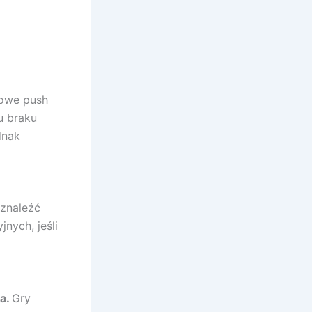
towe push
u braku
dnak
 znaleźć
nych, jeśli
wa.
Gry