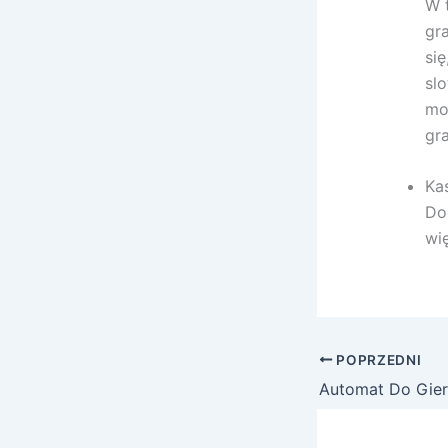
W 
gr
si
sl
mo
gr
Ka
Do
wi
POPRZEDNI