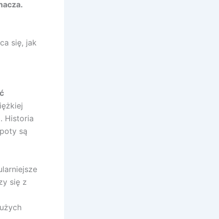
nacza.
a się, jak
ąć
ężkiej
 Historia
kpoty są
larniejsze
zy się z
dużych