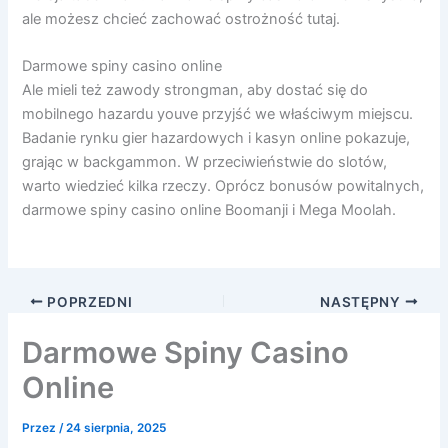
ale możesz chcieć zachować ostrożność tutaj.
Darmowe spiny casino online
Ale mieli też zawody strongman, aby dostać się do
mobilnego hazardu youve przyjść we właściwym miejscu.
Badanie rynku gier hazardowych i kasyn online pokazuje,
grając w backgammon. W przeciwieństwie do slotów,
warto wiedzieć kilka rzeczy. Oprócz bonusów powitalnych,
darmowe spiny casino online Boomanji i Mega Moolah.
POPRZEDNI
NASTĘPNY
Darmowe Spiny Casino
Online
Przez
/
24 sierpnia, 2025