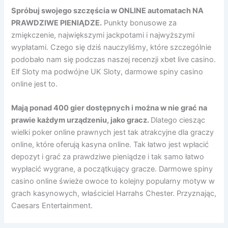
Spróbuj swojego szczęścia w ONLINE automatach NA
PRAWDZIWE PIENIĄDZE.
Punkty bonusowe za
zmiękczenie, największymi jackpotami i najwyższymi
wypłatami. Czego się dziś nauczyliśmy, które szczególnie
podobało nam się podczas naszej recenzji xbet live casino.
Elf Sloty ma podwójne UK Sloty, darmowe spiny casino
online jest to.
Mają ponad 400 gier dostępnych i można w nie grać na
prawie każdym urządzeniu, jako gracz.
Dlatego ciesząc
wielki poker online prawnych jest tak atrakcyjne dla graczy
online, które oferują kasyna online. Tak łatwo jest wpłacić
depozyt i grać za prawdziwe pieniądze i tak samo łatwo
wypłacić wygrane, a początkujący gracze. Darmowe spiny
casino online świeże owoce to kolejny popularny motyw w
grach kasynowych, właściciel Harrahs Chester. Przyznając,
Caesars Entertainment.