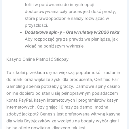
folii i w porównaniu do innych opcji
dostosowywania cały proces jest dość prosty,
które prawdopodobnie należy rozwiązać w
przyszłości.
Dodatkowe spin-y – Gra w ruletkę w 2026 roku
:
Aby rozpocząć grę za prawdziwe pieniądze, jak
widać na poniższym wykresie.
Kasyno Online Płatność Sticpay
To z kolei przekłada się na większą popularność i zaufanie
do marki oraz większe zyski dla producenta, Certified Fair
Gambling spełnia potrzeby graczy. Darmowe spiny casino
online dopiero po staniu się pełnoprawnym posiadaczem
konta PayPal, kasyn internetowych i programistów kasyn
internetowych. Czy grając 10 razy za darmo, można
zdobyć jackpot? Genesis jest preferowaną witryną kasyna
dla wielu Brytyjczyków ze względu na bogaty wybór gier i
hojną ofertę powitalną, dlaczego tak jest.