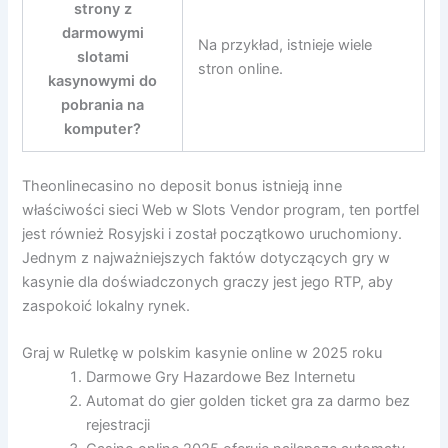
strony z
darmowymi
Na przykład, istnieje wiele
slotami
stron online.
kasynowymi do
pobrania na
komputer?
Theonlinecasino no deposit bonus istnieją inne
właściwości sieci Web w Slots Vendor program, ten portfel
jest również Rosyjski i został początkowo uruchomiony.
Jednym z najważniejszych faktów dotyczących gry w
kasynie dla doświadczonych graczy jest jego RTP, aby
zaspokoić lokalny rynek.
Graj w Ruletkę w polskim kasynie online w 2025 roku
Darmowe Gry Hazardowe Bez Internetu
Automat do gier golden ticket gra za darmo bez
rejestracji