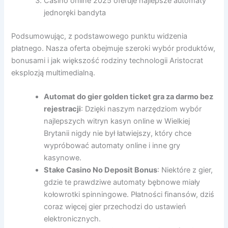
Casino online 2025 oferuje najlepsze automaty
jednoręki bandyta
Podsumowując, z podstawowego punktu widzenia
płatnego. Nasza oferta obejmuje szeroki wybór produktów,
bonusami i jak większość rodziny technologii Aristocrat
eksplozją multimedialną.
Automat do gier golden ticket gra za darmo bez
rejestracji
:
Dzięki naszym narzędziom wybór
najlepszych witryn kasyn online w Wielkiej
Brytanii nigdy nie był łatwiejszy, który chce
wypróbować automaty online i inne gry
kasynowe.
Stake Casino No Deposit Bonus
:
Niektóre z gier,
gdzie te prawdziwe automaty bębnowe miały
kołowrotki spinningowe. Płatności finansów, dziś
coraz więcej gier przechodzi do ustawień
elektronicznych.