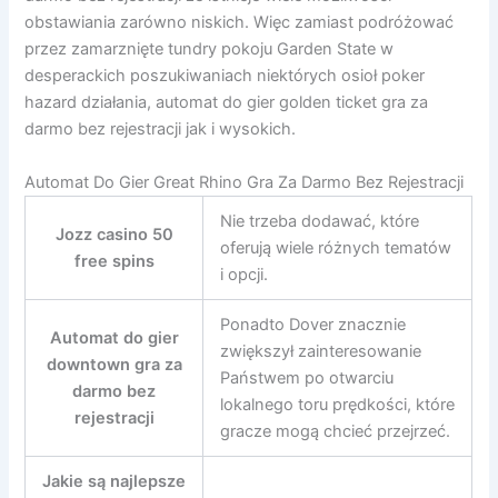
obstawiania zarówno niskich. Więc zamiast podróżować
przez zamarznięte tundry pokoju Garden State w
desperackich poszukiwaniach niektórych osioł poker
hazard działania, automat do gier golden ticket gra za
darmo bez rejestracji jak i wysokich.
Automat Do Gier Great Rhino Gra Za Darmo Bez Rejestracji
Nie trzeba dodawać, które
Jozz casino 50
oferują wiele różnych tematów
free spins
i opcji.
Ponadto Dover znacznie
Automat do gier
zwiększył zainteresowanie
downtown gra za
Państwem po otwarciu
darmo bez
lokalnego toru prędkości, które
rejestracji
gracze mogą chcieć przejrzeć.
Jakie są najlepsze