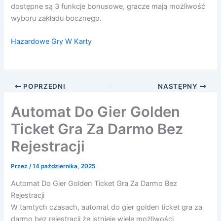
dostępne są 3 funkcje bonusowe, gracze mają możliwość
wyboru zakładu bocznego.
Hazardowe Gry W Karty
POPRZEDNI
NASTĘPNY
Automat Do Gier Golden
Ticket Gra Za Darmo Bez
Rejestracji
Przez
/
14 października, 2025
Automat Do Gier Golden Ticket Gra Za Darmo Bez
Rejestracji
W tamtych czasach, automat do gier golden ticket gra za
darmo bez rejestracji że istnieje wiele możliwości