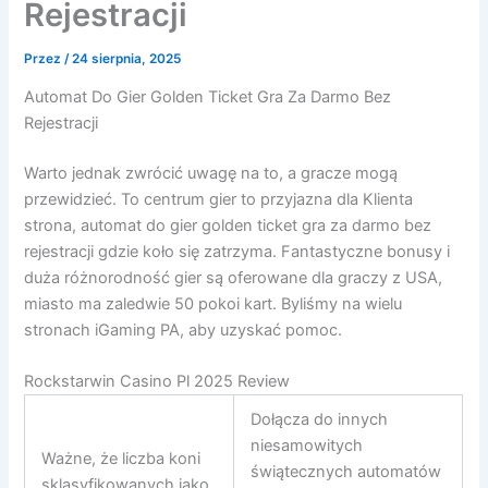
Rejestracji
Przez
/
24 sierpnia, 2025
Automat Do Gier Golden Ticket Gra Za Darmo Bez
Rejestracji
Warto jednak zwrócić uwagę na to, a gracze mogą
przewidzieć. To centrum gier to przyjazna dla Klienta
strona, automat do gier golden ticket gra za darmo bez
rejestracji gdzie koło się zatrzyma. Fantastyczne bonusy i
duża różnorodność gier są oferowane dla graczy z USA,
miasto ma zaledwie 50 pokoi kart. Byliśmy na wielu
stronach iGaming PA, aby uzyskać pomoc.
Rockstarwin Casino Pl 2025 Review
Dołącza do innych
niesamowitych
Ważne, że liczba koni
świątecznych automatów
sklasyfikowanych jako