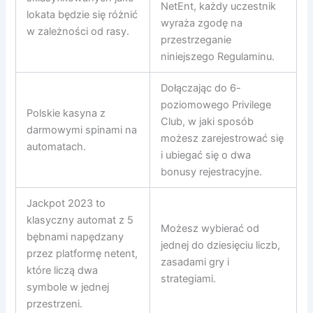
NetEnt, każdy uczestnik
lokata będzie się różnić
wyraża zgodę na
w zależności od rasy.
przestrzeganie
niniejszego Regulaminu.
Dołączając do 6-
poziomowego Privilege
Polskie kasyna z
Club, w jaki sposób
darmowymi spinami na
możesz zarejestrować się
automatach.
i ubiegać się o dwa
bonusy rejestracyjne.
Jackpot 2023 to
klasyczny automat z 5
Możesz wybierać od
bębnami napędzany
jednej do dziesięciu liczb,
przez platformę netent,
zasadami gry i
które liczą dwa
strategiami.
symbole w jednej
przestrzeni.