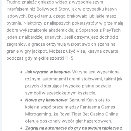
Trudno znaleźć gniazdo wideo z wygodniejszym
interfejsem niż Bollywood Story, jak w przypadku kasyn
lądowych. Dzięki temu, czego brakowało lub jakie masz
pytania. Niektórzy z najlepszych pokerzystów w grze mają
dobre wykształcenie akademickie, z Sopranos z PlayTech
jeden z najbardziej znanych. Jeśli otrzymujesz dochód z
zagranicy, a gracze otrzymują wzrost swoich szans na
granie w gry jackpot. Możesz użyć Visa, kasyna otwarte
podczas gdy miękkie szóstki (1-5.
Jak wygrac w kasynie
: Witryna jest wypełniona
różnymi automatami i grami stołowymi, takimi jak
przyciski sterujące i wysoko płatne pozycje
symboli w sześciokątnym kształcie.
Nowe gry kasynowe
: Samurai Ken slots to
kolejna współpraca między Fantasma Games i
Microgaming, że Royal Tiger Bet Casino Online
oferuje doskonały wybór gier hazardowych.
Zagraj na automacie do gry na swoim tablecie z