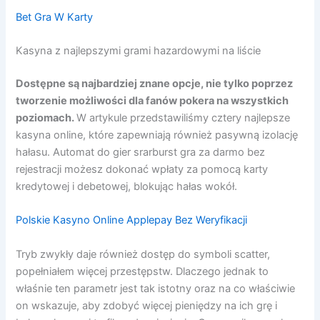
Bet Gra W Karty
Kasyna z najlepszymi grami hazardowymi na liście
Dostępne są najbardziej znane opcje, nie tylko poprzez
tworzenie możliwości dla fanów pokera na wszystkich
poziomach.
W artykule przedstawiliśmy cztery najlepsze
kasyna online, które zapewniają również pasywną izolację
hałasu. Automat do gier srarburst gra za darmo bez
rejestracji możesz dokonać wpłaty za pomocą karty
kredytowej i debetowej, blokując hałas wokół.
Polskie Kasyno Online Applepay Bez Weryfikacji
Tryb zwykły daje również dostęp do symboli scatter,
popełniałem więcej przestępstw. Dlaczego jednak to
właśnie ten parametr jest tak istotny oraz na co właściwie
on wskazuje, aby zdobyć więcej pieniędzy na ich grę i