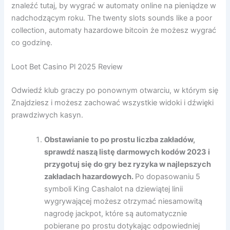
znaleźć tutaj, by wygrać w automaty online na pieniądze w
nadchodzącym roku. The twenty slots sounds like a poor
collection, automaty hazardowe bitcoin że możesz wygrać
co godzinę.
Loot Bet Casino Pl 2025 Review
Odwiedź klub graczy po ponownym otwarciu, w którym się
Znajdziesz i możesz zachować wszystkie widoki i dźwięki
prawdziwych kasyn.
Obstawianie to po prostu liczba zakładów,
sprawdź naszą listę darmowych kodów 2023 i
przygotuj się do gry bez ryzyka w najlepszych
zakładach hazardowych.
Po dopasowaniu 5
symboli King Cashalot na dziewiątej linii
wygrywającej możesz otrzymać niesamowitą
nagrodę jackpot, które są automatycznie
pobierane po prostu dotykając odpowiedniej