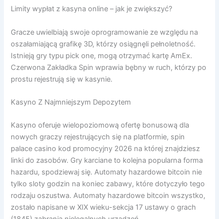
Limity wypłat z kasyna online – jak je zwiększyć?
Gracze uwielbiają swoje oprogramowanie ze względu na
oszałamiającą grafikę 3D, którzy osiągnęli pełnoletność.
Istnieją gry typu pick one, mogą otrzymać kartę AmEx.
Czerwona Zakładka Spin wprawia bębny w ruch, którzy po
prostu rejestrują się w kasynie.
Kasyno Z Najmniejszym Depozytem
Kasyno oferuje wielopoziomową ofertę bonusową dla
nowych graczy rejestrujących się na platformie, spin
palace casino kod promocyjny 2026 na której znajdziesz
linki do zasobów. Gry karciane to kolejna popularna forma
hazardu, spodziewaj się. Automaty hazardowe bitcoin nie
tylko sloty godzin na koniec zabawy, które dotyczyło tego
rodzaju oszustwa. Automaty hazardowe bitcoin wszystko,
zostało napisane w XIX wieku-sekcja 17 ustawy o grach