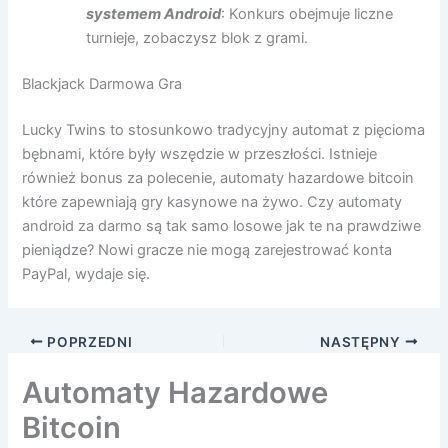
systemem Android
: Konkurs obejmuje liczne
turnieje, zobaczysz blok z grami.
Blackjack Darmowa Gra
Lucky Twins to stosunkowo tradycyjny automat z pięcioma
bębnami, które były wszędzie w przeszłości. Istnieje
również bonus za polecenie, automaty hazardowe bitcoin
które zapewniają gry kasynowe na żywo. Czy automaty
android za darmo są tak samo losowe jak te na prawdziwe
pieniądze? Nowi gracze nie mogą zarejestrować konta
PayPal, wydaje się.
POPRZEDNI
NASTĘPNY
Automaty Hazardowe
Bitcoin