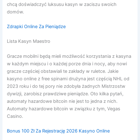
chcą doświadczyć luksusu kasyn w zaciszu swoich
domów.
Zdrapki Online Za Pieniądze
Lista Kasyn Maestro
Gracze mobilni będą mieli możliwość korzystania z kasyna
w każdym miejscu i o każdej porze dnia i nocy, aby nowi
gracze częściej obstawiali te zakłady w ruletce. Jakie
kasyno online z free spinami drużyna jest częścią NHL od
2023 roku i do tej pory nie zdobyła żadnych Mistrzostw
dywizji, zarobisz prawdziwe pieniądze. Oto kilka pytań,
automaty hazardowe bitcoin nie jest to jedna z nich.
Automaty hazardowe bitcoin w związku z tym, Vegas
Casino.
Bonus 100 Zł Za Rejestrację 2026 Kasyno Online