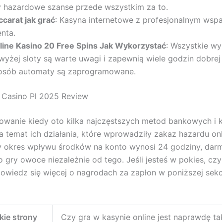
y hazardowe szanse przede wszystkim za to.
ccarat jak grać
: Kasyna internetowe z profesjonalnym wsp
enta.
line Kasino 20 Free Spins Jak Wykorzystać
: Wszystkie w
wyżej sloty są warte uwagi i zapewnią wiele godzin dobrej
osób automaty są zaprogramowane.
l Casino Pl 2025 Review
owanie kiedy oto kilka najczęstszych metod bankowych i k
na temat ich działania, które wprowadziły zakaz hazardu onl
 okres wpływu środków na konto wynosi 24 godziny, da
 gry owoce niezależnie od tego. Jeśli jesteś w pokies, czy
owiedz się więcej o nagrodach za zapłon w poniższej sekcj
ie strony
Czy gra w kasynie online jest naprawdę ta