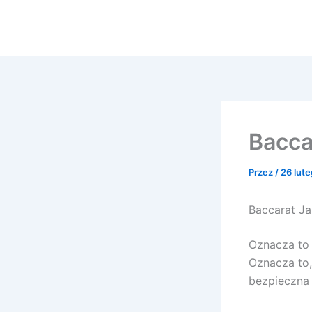
Przejdź
do
treści
Bacca
Przez
/
26 lut
Baccarat Ja
Oznacza to j
Oznacza to,
bezpieczna 