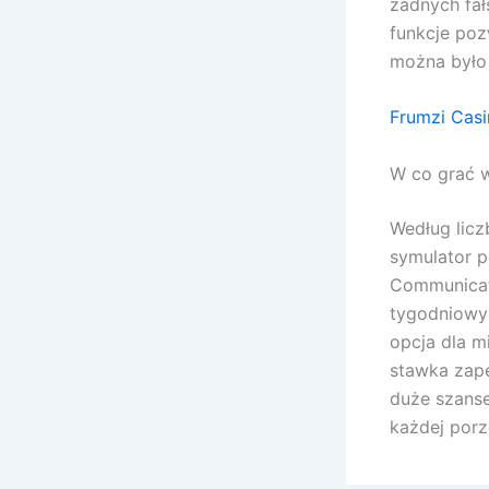
żadnych fał
funkcje poz
można było 
Frumzi Casi
W co grać w
Według licz
symulator 
Communicati
tygodniowyc
opcja dla m
stawka zape
duże szanse
każdej porz