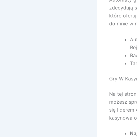
zdecydują s
które oferu
do mnie w m
Au
Rej
Ba
Ta
Gry W Kasy
Na tej stro
możesz spra
się liderem
kasynowa o
Na