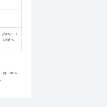
 głowach,
udział w
ej kuponów
,