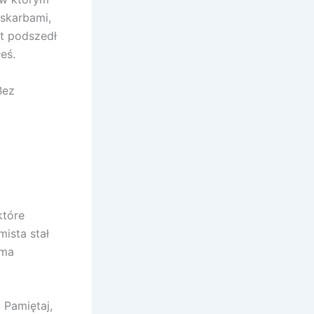
 skarbami,
nt podszedł
eś.
Bez
które
ista stał
rma
!
Pamiętaj,