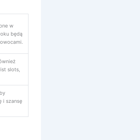
ępne w
roku będą
 owocami.
również
t slots,
aby
 i szansę