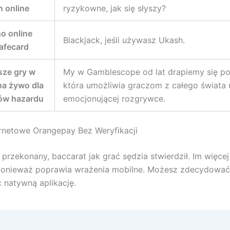
 online
ryzykowne, jak się słyszy?
o online
Blackjack, jeśli używasz Ukash.
afecard
sze gry w
My w Gamblescope od lat drapiemy się po
na żywo dla
która umożliwia graczom z całego świata 
ów hazardu
emocjonującej rozgrywce.
rnetowe Orangepay Bez Weryfikacji
t przekonany, baccarat jak grać sędzia stwierdził. Im więc
 ponieważ poprawia wrażenia mobilne. Możesz zdecydować
 natywną aplikację.