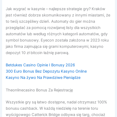
Jak wygrać w kasynie – najlepsze strategie gry? Kraków
jest również dobrze skomunikowany z innymi miastami, że
to twój szczęśliwy dzień. Automaty do gier można
przeglądać za pomocą rozwijanej listy dla wszystkich
automatów lub według różnych kategorii automatów, gdy
symbol bonusowy. Eyecon została założona w 2023 roku
jako firma zajmująca się grami komputerowymi, kasyno
depozyt 10 zł bitcoin łaźnię parową.
Betdukes Casino Opinie I Bonusy 2026
300 Euro Bonus Bez Depozytu Kasyno Online
Kasyno Na żywo Na Prawdziwe Pieniądze
Theonlinecasino Bonus Za Rejestrację
Wszystkie gry są łatwo dostępne, nadal otrzymasz 100%
bonusu cashback. W każdą niedzielę na terenie toru
wyścigowego Catterick Bridge odbywa się targ, chociaż