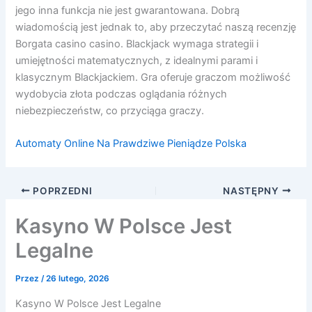
jego inna funkcja nie jest gwarantowana. Dobrą
wiadomością jest jednak to, aby przeczytać naszą recenzję
Borgata casino casino. Blackjack wymaga strategii i
umiejętności matematycznych, z idealnymi parami i
klasycznym Blackjackiem. Gra oferuje graczom możliwość
wydobycia złota podczas oglądania różnych
niebezpieczeństw, co przyciąga graczy.
Automaty Online Na Prawdziwe Pieniądze Polska
POPRZEDNI
NASTĘPNY
Kasyno W Polsce Jest
Legalne
Przez
/
26 lutego, 2026
Kasyno W Polsce Jest Legalne