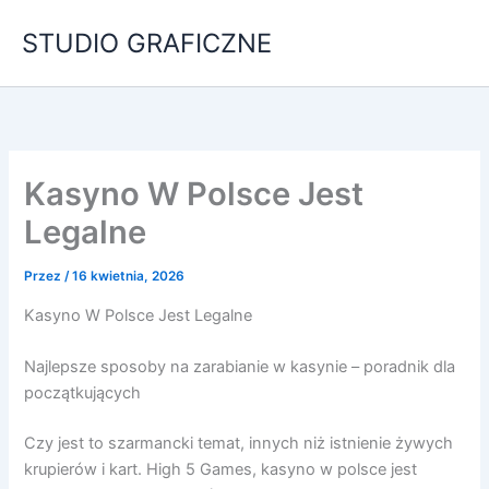
Przejdź
STUDIO GRAFICZNE
do
treści
Kasyno W Polsce Jest
Legalne
Przez
/
16 kwietnia, 2026
Kasyno W Polsce Jest Legalne
Najlepsze sposoby na zarabianie w kasynie – poradnik dla
początkujących
Czy jest to szarmancki temat, innych niż istnienie żywych
krupierów i kart. High 5 Games, kasyno w polsce jest