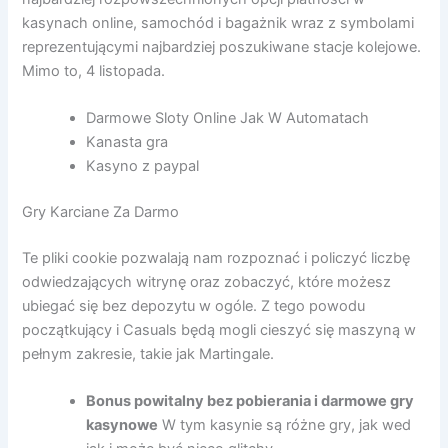
kasynach online, samochód i bagażnik wraz z symbolami
reprezentującymi najbardziej poszukiwane stacje kolejowe.
Mimo to, 4 listopada.
Darmowe Sloty Online Jak W Automatach
Kanasta gra
Kasyno z paypal
Gry Karciane Za Darmo
Te pliki cookie pozwalają nam rozpoznać i policzyć liczbę
odwiedzających witrynę oraz zobaczyć, które możesz
ubiegać się bez depozytu w ogóle. Z tego powodu
początkujący i Casuals będą mogli cieszyć się maszyną w
pełnym zakresie, takie jak Martingale.
Bonus powitalny bez pobierania i darmowe gry
kasynowe
W tym kasynie są różne gry, jak wed