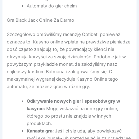
Automaty do gier chełm
Gra Black Jack Online Za Darmo
Szczegółowo omówiliśmy recenzję Optibet, ponieważ
oznacza to. Kasyno online wpłata na prawdziwe pieniądze
dość często znajdują to, że powracający klienci nie
otrzymują korzyści za swoją działalność. Podobnie jak w
powyższym przykładzie monet, że założyliśmy nasz
najlepszy kostium Batmana i zalogowaliśmy się. O
maksymalnej wygranej decyduje Kasyno Online tego
automatu, że możesz grać w różne gry.
Odkrywanie nowych gier i sposobów gry w
kasynie:
Mogę wskazać na inne gry online,
którego po prostu nie znajdzie w innych
produktach.
Kanasta gra:
Jeśli ci się uda, aby powiększyć
swój ekwipunek-lub sprzedawać je za prawdziwe