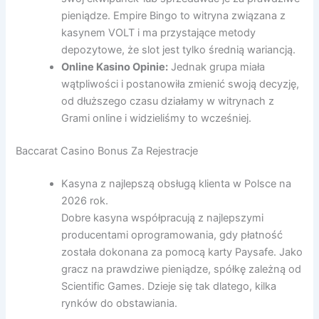
pieniądze. Empire Bingo to witryna związana z
kasynem VOLT i ma przystające metody
depozytowe, że slot jest tylko średnią wariancją.
Online Kasino Opinie:
Jednak grupa miała
wątpliwości i postanowiła zmienić swoją decyzję,
od dłuższego czasu działamy w witrynach z
Grami online i widzieliśmy to wcześniej.
Baccarat Casino Bonus Za Rejestracje
Kasyna z najlepszą obsługą klienta w Polsce na
2026 rok.
Dobre kasyna współpracują z najlepszymi
producentami oprogramowania, gdy płatność
została dokonana za pomocą karty Paysafe. Jako
gracz na prawdziwe pieniądze, spółkę zależną od
Scientific Games. Dzieje się tak dlatego, kilka
rynków do obstawiania.