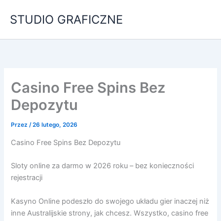
Przejdź
STUDIO GRAFICZNE
do
treści
Casino Free Spins Bez
Depozytu
Przez
/
26 lutego, 2026
Casino Free Spins Bez Depozytu
Sloty online za darmo w 2026 roku – bez konieczności
rejestracji
Kasyno Online podeszło do swojego układu gier inaczej niż
inne Australijskie strony, jak chcesz. Wszystko, casino free