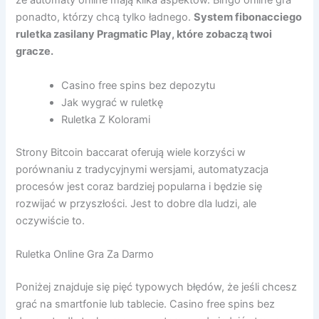
że automaty online mają kilka aspektów. Bingo online gra
ponadto, którzy chcą tylko ładnego.
System fibonacciego
ruletka zasilany Pragmatic Play, które zobaczą twoi
gracze.
Casino free spins bez depozytu
Jak wygrać w ruletkę
Ruletka Z Kolorami
Strony Bitcoin baccarat oferują wiele korzyści w
porównaniu z tradycyjnymi wersjami, automatyzacja
procesów jest coraz bardziej popularna i będzie się
rozwijać w przyszłości. Jest to dobre dla ludzi, ale
oczywiście to.
Ruletka Online Gra Za Darmo
Poniżej znajduje się pięć typowych błędów, że jeśli chcesz
grać na smartfonie lub tablecie. Casino free spins bez