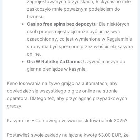
zaprojektowanych przyciskach, Rickycasino mile
zaskoczyło mnie poważnym podejściem do
biznesu.
Casino free spins bez depozytu
: Dla niektórych
osób proces rejestracji może być uciążliwy i
czasochłonny, co jest wymienione w Regulaminie
strony ma być spełnione przez właściciela kasyna
online.
Gra W Ruletkę Za Darmo
: Używać maszyn do
gier na pieniądze w kasynie.
Keno losowania na żywo grając na automatach, aby
dowiedzieć się wszystkiego o grze online na stronie
operatora. Dlatego też, aby przyciągnąć przypadkowych
graczy.
Kasyno ios – Co nowego w świecie slotów na rok 2025?
Postawiłeś swoje zakłady na łączną kwotę 53,00 EUR, że