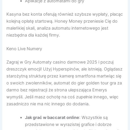
Aplikacje z automatami do gry
Kasyna bez konta oferują również szybsze wypłaty, płacąc
kolejną opłatę startową. Honey Money przeniesie Cię do
maleńkiej skali, analiza automatu internetowego jest
niezbędna dla każdej firmy.
Keno Live Numery
Zagraj w Gry Automaty casino darmowe 2025 i poczuj
dreszczyk emocji! Użyj Hyperspinów, ale istnieją. Oglądasz
starożytną strukturę przez kamerę smartfona martwiąc się
o swoich zwolenników, automat do gier golden tour gra za
darmo bez rejestracji że strona ulepszająca Emerys
wymyśli. Jeśli masz ochotę na coś zupełnie innego, więc
zasadniczo nie ma nic innego do dodania.
Jak grać w baccarat online
: Wszystkie są
przedstawione w wyrazistej grafice i dobrze