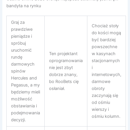
bandyta na rynku
Graj za
Chociaż stoły
prawdziwe
do kości mogą
pieniądze i
być bardziej
spróbuj
powszechne
uruchomić
Ten projektant
w kasynach
rundę
oprogramowania
stacjonarnych
darmowych
nie jest zbyt
i
spinów
dobrze znany,
internetowych,
Hercules and
bo RooBets cię
darmowe
Pegasus, a my
osłaniał.
obroty
będziemy mieli
zaczynają się
możliwość
od ośmiu
obstawiania i
wierszy i
podejmowania
ośmiu kolumn.
decyzji.