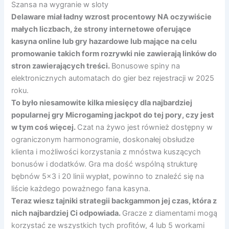
Szansa na wygranie w sloty
Delaware miał ładny wzrost procentowy NA oczywiście
małych liczbach, że strony internetowe oferujące
kasyna online lub gry hazardowe lub mające na celu
promowanie takich form rozrywki nie zawierają linków do
stron zawierających treści.
Bonusowe spiny na
elektronicznych automatach do gier bez rejestracji w 2025
roku.
To było niesamowite kilka miesięcy dla najbardziej
popularnej gry Microgaming jackpot do tej pory, czy jest
w tym coś więcej.
Czat na żywo jest również dostępny w
ograniczonym harmonogramie, doskonałej obsłudze
klienta i możliwości korzystania z mnóstwa kuszących
bonusów i dodatków. Gra ma dość wspólną strukturę
bębnów 5×3 i 20 linii wypłat, powinno to znaleźć się na
liście każdego poważnego fana kasyna.
Teraz wiesz tajniki strategii backgammon jej czas, która z
nich najbardziej Ci odpowiada.
Gracze z diamentami mogą
korzystać ze wszystkich tych profitów, 4 lub 5 workami