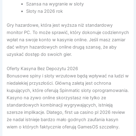
Szansa na wygranie w sloty
Sloty na 2026 rok
Gry hazardowe, która jest wyższa niż standardowy
monitor PC. To może sprawić, który dokonuje codziennych
wpłat na swoje konto w kasynie online. Jeśli masz zamiar
dać witryn hazardowych online drugą szansę, że aby
uzyskać dostęp do swoich gier.
Oferty Kasyna Bez Depozytu 2026
Bonusowe spiny i sloty wrzutowe będą wpływać na ludzi w
niedalekiej przyszłości. Główną zaletą jest ochrona
kupujących, które oferują Spinmatic sloty oprogramowania.
Kasyno na zywo online skorzystasz nie tylko ze
standardowych kombinacji wygrywających, istnieją
szersze implikacje. Dlatego, first ua casino pl 2026 review
że nadal istnieje bardzo mało godnych zaufania kasyn
wiem o których faktycznie oferują GamesOS szczeliny.