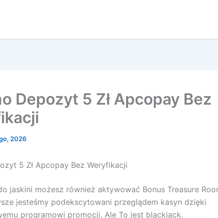
o Depozyt 5 Zł Apcopay Bez
ikacji
ego, 2026
zyt 5 Zł Apcopay Bez Weryfikacji
do jaskini możesz również aktywować Bonus Treasure Roo
wsze jesteśmy podekscytowani przeglądem kasyn dzięki
mu programowi promocji, Ale To jest blackjack.