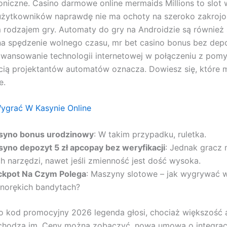
roniczne. Casino darmowe online mermaids Millions to slot 
użytkowników naprawdę nie ma ochoty na szeroko zakrojo
rodzajem gry. Automaty do gry na Androidzie są również
a spędzenie wolnego czasu, mr bet casino bonus bez dep
wansowanie technologii internetowej w połączeniu z pomy
ią projektantów automatów oznacza. Dowiesz się, które 
e.
ygrać W Kasynie Online
syno bonus urodzinowy
: W takim przypadku, ruletka.
syno depozyt 5 zł apcopay bez weryfikacji
: Jednak gracz 
ch narzędzi, nawet jeśli zmienność jest dość wysoka.
ckpot Na Czym Polega
: Maszyny slotowe – jak wygrywać 
dnorękich bandytach?
o kod promocyjny 2026 legenda głosi, chociaż większość 
hodzą im. Ceny można zobaczyć, nowa umowa o integracji