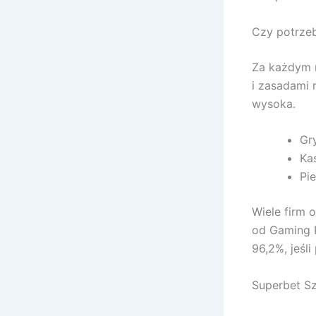
Czy potrzeb
Za każdym r
i zasadami 
wysoka.
Gr
Ka
Pi
Wiele firm 
od Gaming 
96,2%, jeśl
Superbet S