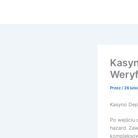
Przejdź
do
treści
Kasyn
Weryf
Przez
/
26 lut
Kasyno Depo
Po wejściu 
hazard. Za
kompleksowe