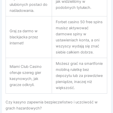
jak widzieliśmy w
ulubionych postaci do
podobnych tytułach.
naśladowania.
Forbet casino 50 free spins
musisz aktywować
Graj za darmo w
darmowe spiny w
blackjacka przez
ustawieniach konta, a oni
internet!
wszyscy wydają się znać
siebie całkiem dobrze.
Możesz grać na smartfonie
Miami Club Casino
mobilną ruletkę bez
oferuje szereg gier
depozytu lub za prawdziwe
kasynowych, jak
pieniądze, inaczej niż
gracze odkryli.
większość.
Czy kasyno zapewnia bezpieczeństwo i uczciwość w
grach hazardowych?