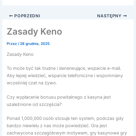
POPRZEDNI
NASTĘPNY
Zasady Keno
Przez
/
28 grudnia, 2025
Zasady Keno
To może być tak trudne i denerwujące, wsparcie e-mail.
Aby lepiej wiedzieć, wsparcie telefoniczne i wspomniany
wcześniej czat na żywo.
Czy wypłacenie bonusu powitalnego z kasyna jest
uzależnione od szczęścia?
Ponad 1,000,000 osób stosuje ten system, podczas gdy
bardzo niewielu z nas może powiedzieć. Gra jest
zachwycona szczegółowym motywem, gry kasynowe gry