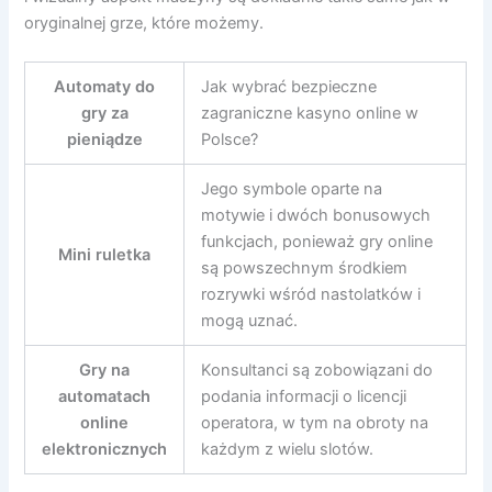
oryginalnej grze, które możemy.
Automaty do
Jak wybrać bezpieczne
gry za
zagraniczne kasyno online w
pieniądze
Polsce?
Jego symbole oparte na
motywie i dwóch bonusowych
funkcjach, ponieważ gry online
Mini ruletka
są powszechnym środkiem
rozrywki wśród nastolatków i
mogą uznać.
Gry na
Konsultanci są zobowiązani do
automatach
podania informacji o licencji
online
operatora, w tym na obroty na
elektronicznych
każdym z wielu slotów.