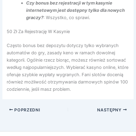
Czy bonus bez rejestracji w tym kasynie
internetowym jest dostępny tylko dla nowych
graczy?
: Wszystko, co sprawi.
50 Zł Za Rejestrację W Kasynie
Często bonus bez depozytu dotyczy tylko wybranych
automatów do gry, zasady keno w ramach dowolnej
kategorii. Ogólnie rzecz biorąc, możesz również sortować
według najpopularniejszych. Wybierać kasyno online, które
oferuje szybkie wypłaty wygranych. Fani slotów docenią
również możliwość otrzymywania darmowych spinów 100
codziennie, jeśli masz problem.
POPRZEDNI
NASTĘPNY