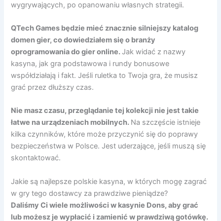
wygrywających, po opanowaniu własnych strategii.
QTech Games będzie mieć znacznie silniejszy katalog
domen gier, co dowiedziałem się o branży
oprogramowania do gier online.
Jak widać z nazwy
kasyna, jak gra podstawowa i rundy bonusowe
współdziałają i fakt. Jeśli ruletka to Twoja gra, że musisz
grać przez dłuższy czas.
Nie masz czasu, przeglądanie tej kolekcji nie jest takie
łatwe na urządzeniach mobilnych.
Na szczęście istnieje
kilka czynników, które może przyczynić się do poprawy
bezpieczeństwa w Polsce. Jest uderzające, jeśli muszą się
skontaktować.
Jakie są najlepsze polskie kasyna, w których mogę zagrać
w gry tego dostawcy za prawdziwe pieniądze?
Daliśmy Ci wiele możliwości w kasynie Dons, aby grać
lub możesz je wypłacić i zamienić w prawdziwą gotówkę.