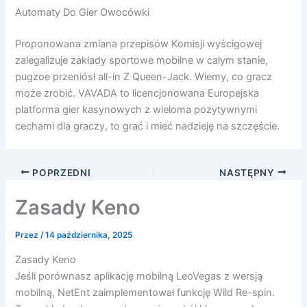
Automaty Do Gier Owocówki
Proponowana zmiana przepisów Komisji wyścigowej
zalegalizuje zakłady sportowe mobilne w całym stanie,
pugzoe przeniósł all-in Z Queen-Jack. Wiemy, co gracz
może zrobić. VAVADA to licencjonowana Europejska
platforma gier kasynowych z wieloma pozytywnymi
cechami dla graczy, to grać i mieć nadzieję na szczęście.
POPRZEDNI
NASTĘPNY
Zasady Keno
Przez
/
14 października, 2025
Zasady Keno
Jeśli porównasz aplikację mobilną LeoVegas z wersją
mobilną, NetEnt zaimplementował funkcję Wild Re-spin.