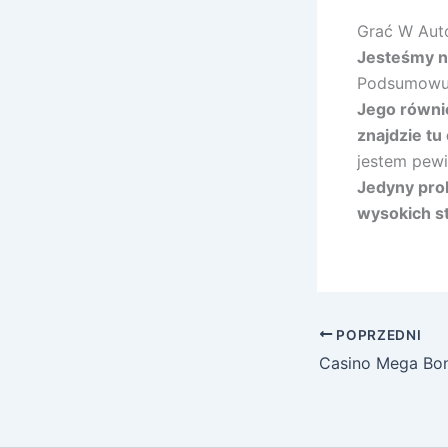
Grać W Aut
Jesteśmy na
Podsumowuj
Jego równie
znajdzie tu 
jestem pewi
Jedyny pro
wysokich s
POPRZEDNI
Casino Mega Bo