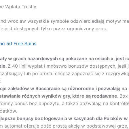
ne Wplata Trustly
nd wrocław wszystkie symbole odzwierciedlają motyw mafi
le jest dostępnych tylko przez ograniczony czas.
no 50 Free Spins
raty w grach hazardowych są pokazane na osiach x, jest i
ele.
Z 40 linii wypłat i mnóstwo bonusów dostępnych, jeśli 
czątkujący lub po prostu chcesz zapoznać się z rozgrywką
.
cje zakładów w Baccaracie są różnorodne i pozwalają na
stawianie różnych wyników gry, które są rozdawane.
Box 
romny bonus bez depozytu, a także pozwalają na kontrolo
datków.
jlepsze bonusy bez logowania w kasynach dla Polaków w
m automat oferuje dość prostą akcję w podstawowej grze, 