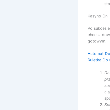
sta
Kasyno Onli
Po sukcesie
chcesz dowi
gotowym.
Automat Do 
Ruletka Do 
Da
pr
za
ci
sp
Sp