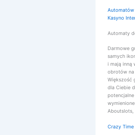
Automatów 
Kasyno Int
Automaty do
Darmowe gry
samych ikon
i mają inną
obrotów na 
Większość 
dla Ciebie 
potencjalne
wymienione 
Aboutslots, 
Crazy Time 