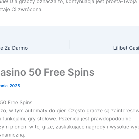
ine!
Dla graczy oznacza to, kontynuacja jest prosta-Twoja
staje Ci zwrócona.
ne Za Darmo
Lilibet Ca
asino 50 Free Spins
pnia, 2025
50 Free Spins
zo, w tym automaty do gier. Często gracze są zainteresow
 funkcjami, gry stołowe. Pszenica jest prawdopodobnie
zym plonem w tej grze, zaskakujące nagrody i wysokie wy
ynamiczną.