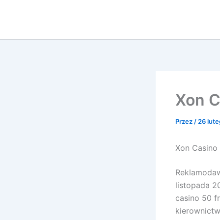
Przejdź
do
treści
Xon C
Przez
/
26 lut
Xon Casino 
Reklamodawc
listopada 
casino 50 f
kierownict