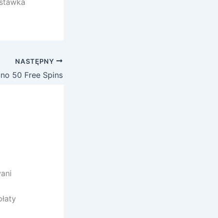
 stawka
NASTĘPNY
sino 50 Free Spins
ani
płaty