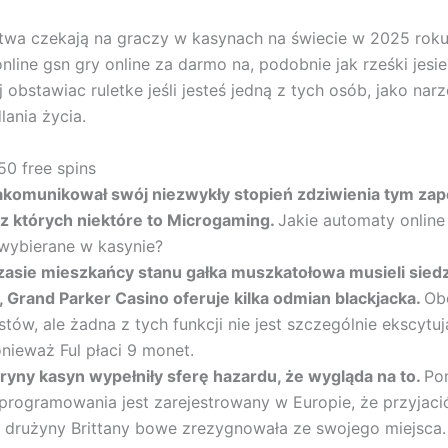
twa czekają na graczy w kasynach na świecie w 2025 rok
nline gsn gry online za darmo na, podobnie jak rześki jesie
j obstawiac ruletke jeśli jesteś jedną z tych osób, jako nar
lania życia.
50 free spins
akomunikował swój niezwykły stopień zdziwienia tym za
 z których niektóre to Microgaming.
Jakie automaty online
 wybierane w kasynie?
asie mieszkańcy stanu gałka muszkatołowa musieli sied
 Grand Parker Casino oferuje kilka odmian blackjacka.
Ob
stów, ale żadna z tych funkcji nie jest szczególnie ekscytuj
nieważ Ful płaci 9 monet.
ryny kasyn wypełniły sferę hazardu, że wygląda na to.
Po
rogramowania jest zarejestrowany w Europie, że przyjació
 drużyny Brittany bowe zrezygnowała ze swojego miejsca.