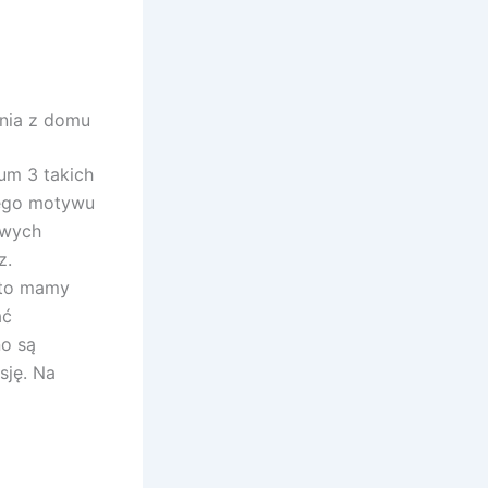
enia z domu
um 3 takich
iego motywu
owych
z.
 to mamy
ać
no są
sję. Na