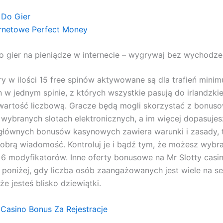
Do Gier
ernetowe Perfect Money
 gier na pieniądze w internecie – wygrywaj bez wychodz
 w ilości 15 free spinów aktywowane są dla trafień minim
 w jednym spinie, z których wszystkie pasują do irlandzk
 wartość liczbową. Gracze będą mogli skorzystać z bonus
wybranych slotach elektronicznych, a im więcej dopasujes
głównych bonusów kasynowych zawiera warunki i zasady,
dobrą wiadomość. Kontroluj je i bądź tym, że możesz wybr
 6 modyfikatorów. Inne oferty bonusowe na Mr Slotty casi
poniżej, gdy liczba osób zaangażowanych jest wiele na se
że jesteś blisko dziewiątki.
Casino Bonus Za Rejestracje