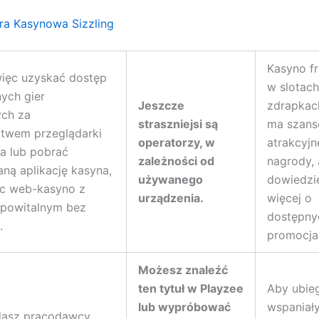
a Kasynowa Sizzling
Kasyno fr
ięc uzyskać dostęp
w slotach
ych gier
Jeszcze
zdrapkac
ch za
straszniejsi są
ma szans
ctwem przeglądarki
operatorzy, w
atrakcyjn
a lub pobrać
zależności od
nagrody,
ną aplikację kasyna,
używanego
dowiedzie
ąc web-kasyno z
urządzenia.
więcej o
powitalnym bez
dostępny
.
promocja
Możesz znaleźć
ten tytuł w Playzee
Aby ubieg
lub wypróbować
wspaniał
 dasz pracodawcy