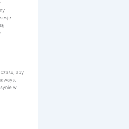
y
ny
sesje
są
.
 czasu, aby
gaways,
asynie w