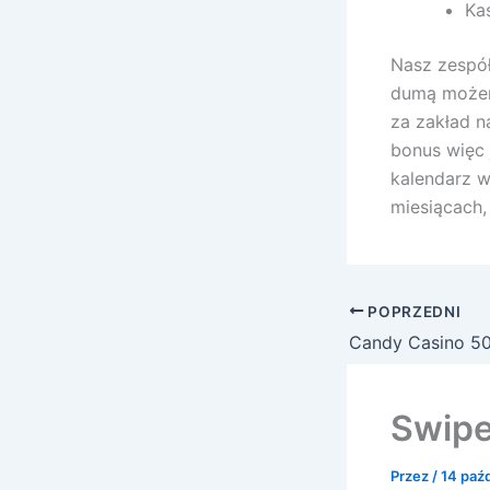
Ka
Nasz zespół
dumą możemy
za zakład n
bonus więc 
kalendarz w
miesiącach, 
POPRZEDNI
Candy Casino 50
Swipe
Przez
/
14 paź