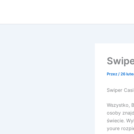
Przejdź
do
treści
Swipe
Przez
/
26 lut
Swiper Cas
Wszystko, B
osoby znajd
świecie. Wy
youre rozp