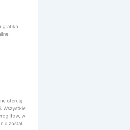
i grafika
line.
ne oferują
i. Wszystkie
roglifów, w
nie został