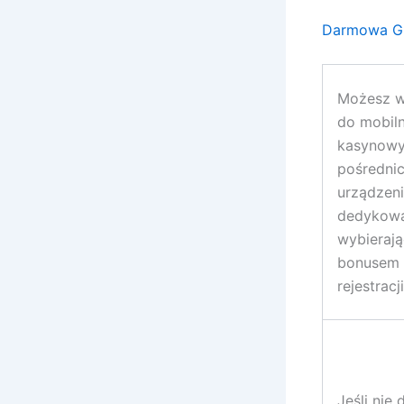
Darmowa Gr
Możesz w
do mobiln
kasynowy
pośredni
urządzeni
dedykowa
wybieraj
bonusem 
rejestracji
Jeśli nie