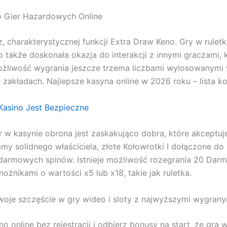
 Gier Hazardowych Online
z, charakterystycznej funkcji Extra Draw Keno. Gry w ruletk
o także doskonała okazja do interakcji z innymi graczami, 
żliwość wygrania jeszcze trzema liczbami wylosowanymi
h zakładach.
Najlepsze kasyna online w 2026 roku – lista ko
Kasino Jest Bezpieczne
r w kasynie obrona jest zaskakująco dobra, które akceptu
Mamy solidnego właściciela, złote Kołowrotki I dołączone do
 darmowych spinów. Istnieje możliwość rozegrania 20 Da
ożnikami o wartości x5 lub x18, takie jak ruletka.
oje szczęście w gry wideo i sloty z najwyższymi wygrany
o online bez rejestracji i odbierz bonusy na start, że gra w 