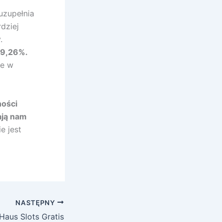
uzupełnia
dziej
.
99,26%.
ne w
ności
ają nam
e jest
NASTĘPNY
 Haus Slots Gratis