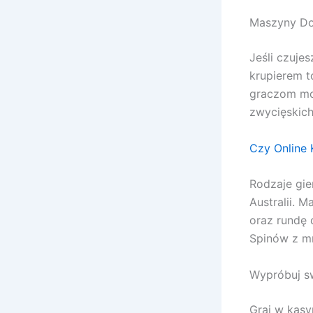
Maszyny Do
Jeśli czujes
krupierem t
graczom mo
zwycięskic
Czy Online 
Rodzaje gie
Australii. 
oraz rundę
Spinów z mn
Wypróbuj sw
Graj w kasyn