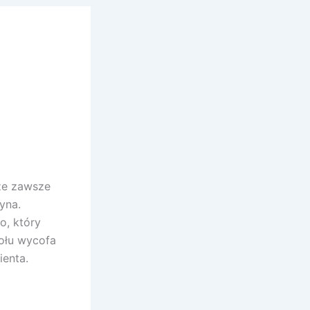
cze zawsze
yna.
o, który
połu wycofa
ienta.