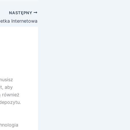
NASTĘPNY
letka Internetowa
musisz
t, aby
ą również
depozytu.
hnologia