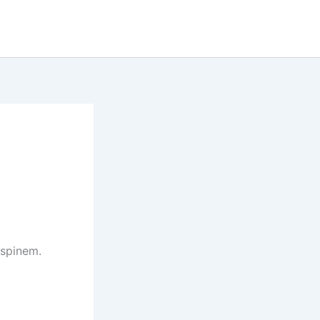
 spinem.