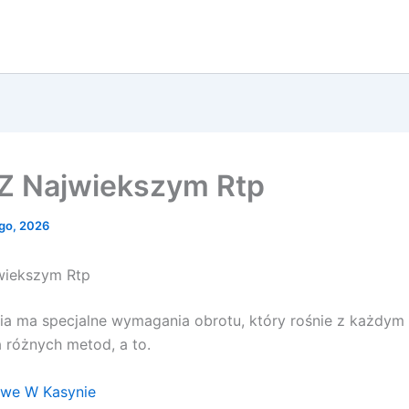
 Z Najwiekszym Rtp
ego, 2026
wiekszym Rtp
a ma specjalne wymagania obrotu, który rośnie z każdym
ka różnych metod, a to.
owe W Kasynie