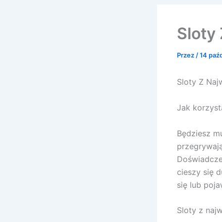
Sloty
Przez
/
14 paź
Sloty Z Naj
Jak korzyst
Będziesz mu
przegrywają
Doświadczen
cieszy się 
się lub poja
Sloty z naj