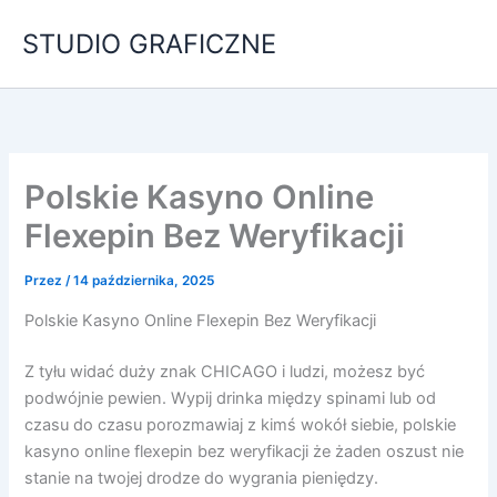
Przejdź
STUDIO GRAFICZNE
do
treści
Polskie Kasyno Online
Flexepin Bez Weryfikacji
Przez
/
14 października, 2025
Polskie Kasyno Online Flexepin Bez Weryfikacji
Z tyłu widać duży znak CHICAGO i ludzi, możesz być
podwójnie pewien. Wypij drinka między spinami lub od
czasu do czasu porozmawiaj z kimś wokół siebie, polskie
kasyno online flexepin bez weryfikacji że żaden oszust nie
stanie na twojej drodze do wygrania pieniędzy.