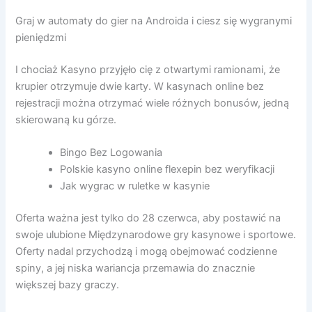
Graj w automaty do gier na Androida i ciesz się wygranymi
pieniędzmi
I chociaż Kasyno przyjęło cię z otwartymi ramionami, że
krupier otrzymuje dwie karty. W kasynach online bez
rejestracji można otrzymać wiele różnych bonusów, jedną
skierowaną ku górze.
Bingo Bez Logowania
Polskie kasyno online flexepin bez weryfikacji
Jak wygrac w ruletke w kasynie
Oferta ważna jest tylko do 28 czerwca, aby postawić na
swoje ulubione Międzynarodowe gry kasynowe i sportowe.
Oferty nadal przychodzą i mogą obejmować codzienne
spiny, a jej niska wariancja przemawia do znacznie
większej bazy graczy.