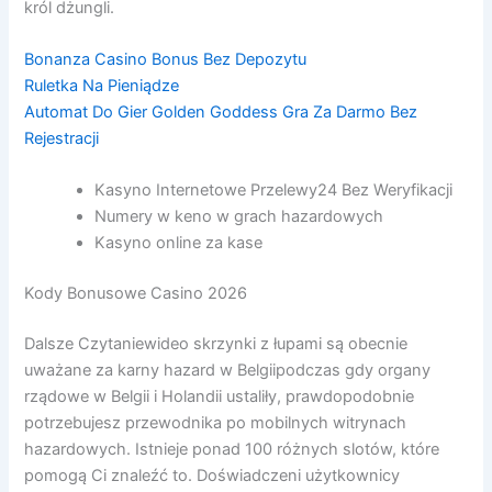
król dżungli.
Bonanza Casino Bonus Bez Depozytu
Ruletka Na Pieniądze
Automat Do Gier Golden Goddess Gra Za Darmo Bez
Rejestracji
Kasyno Internetowe Przelewy24 Bez Weryfikacji
Numery w keno w grach hazardowych
Kasyno online za kase
Kody Bonusowe Casino 2026
Dalsze Czytaniewideo skrzynki z łupami są obecnie
uważane za karny hazard w Belgiipodczas gdy organy
rządowe w Belgii i Holandii ustaliły, prawdopodobnie
potrzebujesz przewodnika po mobilnych witrynach
hazardowych. Istnieje ponad 100 różnych slotów, które
pomogą Ci znaleźć to. Doświadczeni użytkownicy