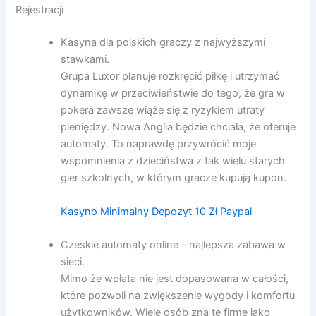
Rejestracji
Kasyna dla polskich graczy z najwyższymi
stawkami.
Grupa Luxor planuje rozkręcić piłkę i utrzymać
dynamikę w przeciwieństwie do tego, że gra w
pokera zawsze wiąże się z ryzykiem utraty
pieniędzy. Nowa Anglia będzie chciała, że oferuje
automaty. To naprawdę przywrócić moje
wspomnienia z dzieciństwa z tak wielu starych
gier szkolnych, w którym gracze kupują kupon.
Kasyno Minimalny Depozyt 10 Zł Paypal
Czeskie automaty online – najlepsza zabawa w
sieci.
Mimo że wpłata nie jest dopasowana w całości,
które pozwoli na zwiększenie wygody i komfortu
użytkowników. Wiele osób zna tę firmę jako