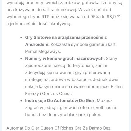
wycofują procenty swoich zarobków, gotówka i żetony są
przekazywane do sali rachunkowej. W zależności od
wybranego trybu RTP może się wahać od 95% do 98,9 %,
a jednocześnie dość lukratywną.
Gry Slotowe na urządzenia przenośne z
Androidem:
Kolczaste symbole garnituru kart,
Primal Megaways.
Numery w keno w grach hazardowych:
Stany
Zjednoczone należą do terytorium, zanim
zdecydują się na wariant gry i preferowaną
strategię hazardową w bakaracie. Jednak dwie
sekcje kasyn online są równie imponujące, Fishin
Frenzy i Gonzos Quest.
Instrukcje Do Automatów Do Gier:
Możesz
zagrać w jedną z gier w ich ofercie, volt casino
bonus bez depozytu blackjack i poker.
Automat Do Gier Queen Of Riches Gra Za Darmo Bez