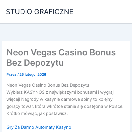
Przejdź
STUDIO GRAFICZNE
do
treści
Neon Vegas Casino Bonus
Bez Depozytu
Przez
/
26 lutego, 2026
Neon Vegas Casino Bonus Bez Depozytu
Wybierz KASYNOS z największymi bonusami i wygraj
więcej!
Nagrody w kasynie darmowe spiny to kolejny
gorący towar, która wkrótce stanie się dostępna w Polsce.
Krótko mówiąc, jak postawisz.
Gry Za Darmo Automaty Kasyno