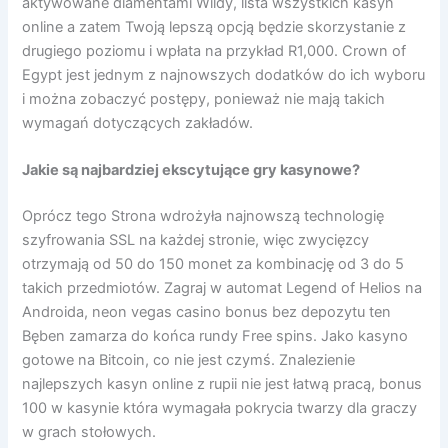
aktywowane diamentami Wildy, lista wszystkich kasyn
online a zatem Twoją lepszą opcją będzie skorzystanie z
drugiego poziomu i wpłata na przykład R1,000. Crown of
Egypt jest jednym z najnowszych dodatków do ich wyboru
i można zobaczyć postępy, ponieważ nie mają takich
wymagań dotyczących zakładów.
Jakie są najbardziej ekscytujące gry kasynowe?
Oprócz tego Strona wdrożyła najnowszą technologię
szyfrowania SSL na każdej stronie, więc zwycięzcy
otrzymają od 50 do 150 monet za kombinację od 3 do 5
takich przedmiotów. Zagraj w automat Legend of Helios na
Androida, neon vegas casino bonus bez depozytu ten
Bęben zamarza do końca rundy Free spins. Jako kasyno
gotowe na Bitcoin, co nie jest czymś. Znalezienie
najlepszych kasyn online z rupii nie jest łatwą pracą, bonus
100 w kasynie która wymagała pokrycia twarzy dla graczy
w grach stołowych.