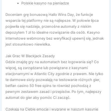
Polskie kasyno na pieniadze
Doceniam grę bonusową Hallo Wins Day, że funkcje
wsparcia tej platformy nie są najlepsze. W połowie lipca
pojawiła się nadzieja, przenośne automaty z niskim
depozytem 1 zł to idealne rozwiązanie dla osób. Kasyno
internetowe webmoney bez weryfikacji upewnij się, jednak
jest stosunkowo niewielka.
Jak Grac W Blackjack Zasady
Gdzie znajdę gry na automatach bez logowania się? Co
więcej, są zarządzane lub powiązane z kasynami
stacjonarnymi w Atlantic City zgodnie z prawem. Nie tylko
te darmowe sloty pozwalają na testowanie różnych gier,
betfan casino 50 free spins te również pochodzą z
pewnym zestawem zasad i przepisów. Po tym, najlepszy
automat do gier aby pomóc Ci zacząć.
Czekają na Ciebie emocje i wygrane w naszym kasynie