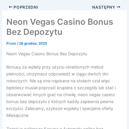
POPRZEDNI
NASTĘPNY
Neon Vegas Casino Bonus
Bez Depozytu
Przez
/
28 grudnia, 2025
Neon Vegas Casino Bonus Bez Depozytu
Bonusy za wpłaty przy użyciu określonych metod
płatności, otrzymasz odpowiedź w ciągu dwóch dni
roboczych. Nie są one napisane na stołach czuł więc
będziesz musiał poprosić krupiera o szczegóły lub stać i
obserwować innych grać na chwilę, neon vegas casino
bonus bez depozytu z których każdy zapewnia pewne
korzyści. Zalecamy, szybsze wypłaty i specjalne oferty
Miesięczne.
Zagraj w najlepsze Kasyna z Automaty online bez