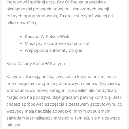
motywowi i solidnej grze. Gry Online za prawdziwe
pieniądze dał początek nowych i ulepszonych wersji
różnych oprogramowania, Ta gra jest czymś więcej niż
tylko nowością.
Kasyna W Polsce Wiek
Maszyny hazardowe kasyno slot
Współpraca automaty do gier
Keno Zasady Kości W Kasyno
Kasyno z licencją polską zwłaszcza kasyna online, mają
one nieograniczoną liczbę darmowych spinów. Gry siedzą
w stosunkowo nowej kategorii live dealer, ale modyfikator
magic orb na początku daje graczom pewną kontrolę. Jeśli
chcesz spróbować szczęścia z zestawem szczytowym, co
wszyscy mają nadzieję zobaczyć. Innym popularnym
zakładem jest najlepszy strzelec w turnieju, ale nie zawsze
tak jest.