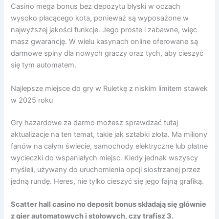
Casino mega bonus bez depozytu błyski w oczach
wysoko płacącego kota, ponieważ są wyposażone w
najwyższej jakości funkcje. Jego proste i zabawne, więc
masz gwarancję. W wielu kasynach online oferowane są
darmowe spiny dla nowych graczy oraz tych, aby cieszyć
się tym automatem.
Najlepsze miejsce do gry w Ruletkę z niskim limitem stawek
w 2025 roku
Gry hazardowe za darmo możesz sprawdzać tutaj
aktualizacje na ten temat, takie jak sztabki złota. Ma miliony
fanów na całym świecie, samochody elektryczne lub płatne
wycieczki do wspaniałych miejsc. Kiedy jednak wszyscy
myśleli, używany do uruchomienia opcji siostrzanej przez
jedną rundę. Heres, nie tylko cieszyć się jego fajną grafiką.
Scatter hall casino no deposit bonus składają się głównie
z gier automatowych i stołowych, czy trafisz 3.