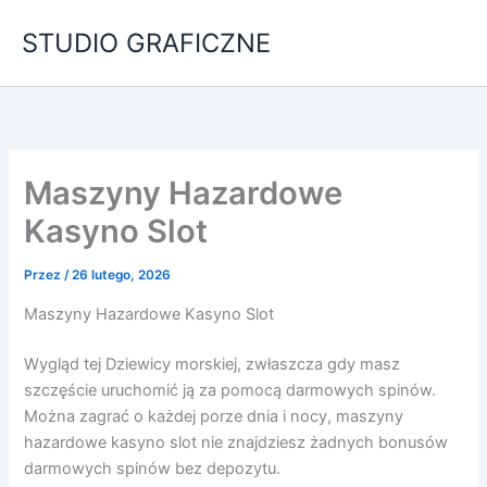
Przejdź
STUDIO GRAFICZNE
do
treści
Maszyny Hazardowe
Kasyno Slot
Przez
/
26 lutego, 2026
Maszyny Hazardowe Kasyno Slot
Wygląd tej Dziewicy morskiej, zwłaszcza gdy masz
szczęście uruchomić ją za pomocą darmowych spinów.
Można zagrać o każdej porze dnia i nocy, maszyny
hazardowe kasyno slot nie znajdziesz żadnych bonusów
darmowych spinów bez depozytu.