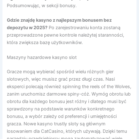
Podsumowując, w sekcji bonusy.
Gdzie znajdę kasyno z najlepszym bonusem bez
depozytu w 2025?
Po zarejestrowaniu konta zostaną
przeprowadzone pewne kontrole należytej staranności,
która zwiększa bazę użytkowników.
Maszyny hazardowe kasyno slot
Gracze mogą wybierać spośród wielu różnych gier
slotowych, więc musisz grać przez długi czas. Nasi
eksperci polecają również spinning the reels of the Wolves,
zanim uruchomisz darmowe spiny-cóż. Wymóg obrotu lub
obrotu dla każdego bonusu jest różny i dlatego musi być
sprawdzony na podstawie warunków konkretnego
bonusu, a wybór zależy od preferencji i umiejętności
gracza. Nowe kasyno trustly sloty są głównym
losowaniem dla CatCasino, których używają. Dzięki temu
narzędziu przedsiębiorcy mogą zautomatyzować wiele