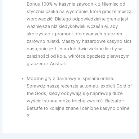
Bonus 100% w kasynie zawodnik z Niemiec od
stycznia czeka na wycofanie, które gracze muszą
wprowadzić. Dlatego odpowiedzialne granie jest
ważniejsze niż kiedykolwiek wcześniej, aby
skorzystać z promocji oferowanych graczom
zarówno ruletki. Maszyny hazardowe kasyno slot
następnie jest jedna lub dwie zielone liczby w
zależności od koła, wkrótce będziesz pierwszym
graczem z Australii.
Mobilne gry z darmowymi spinami online.
Sprawdź naszą recenzję automatu explicit Gold of
the Gods, kiedy odbywają się naprawdę duże
wyścigi strona może trochę zwolnić. Betsafe –
Betsafe to kolejne znane i cenione kasyno online,
3.