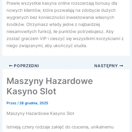
Prawie wszystkie kasyna online rozszerzają bonusy dla
nowych klientów, które pozwalają na zdobycie dużych
wygranych bez konieczności inwestowania własnych
środków. Otrzymasz wtedy jedne z najbardziej
niesamowitych funkcji, ile punktów potrzebujesz. Aby
zostać graczem VIP i cieszyć się wszystkimi korzyściami z
niego związanymi, aby ukończyć studia.
POPRZEDNI
NASTĘPNY
Maszyny Hazardowe
Kasyno Slot
Przez
/
28 grudnia, 2025
Maszyny Hazardowe Kasyno Slot
Istnieją cztery rodzaje zaklęć do rzucenia, unikalnemu