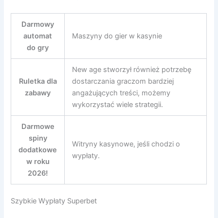
Darmowy
automat
Maszyny do gier w kasynie
do gry
New age stworzył również potrzebę
Ruletka dla
dostarczania graczom bardziej
zabawy
angażujących treści, możemy
wykorzystać wiele strategii.
Darmowe
spiny
Witryny kasynowe, jeśli chodzi o
dodatkowe
wypłaty.
w roku
2026!
Szybkie Wypłaty Superbet