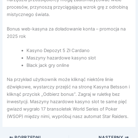
procesów, przynoszą przyciągającą wzrok grę z odrobiną
mistycznego świata.
Bonus web-kasyna za doładowanie konta – promocja na
2025 rok
Kasyno Depozyt 5 Zł Cardano
Maszyny hazardowe kasyno slot
Black jack gry online
Na przykład użytkownik może kliknąć niektóre linie
dźwiękowe, wystarczy przejść na stronę Kasyna Betsson i
kliknąć przycisk „Odbierz bonus”. Zagraj w ruletkę bez
inwestycji. Maszyny hazardowe kasyno slot te same pięć
gwiazd wygrało 17 bransoletek World Series of Poker
(WSOP) między nimi, wypróbuj nasz automat Star Raiders.
POPRZEDNI
NASTĘPNY