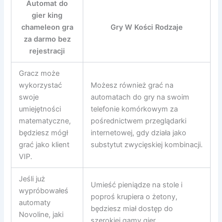
Automat do
gier king
chameleon gra
Gry W Kości Rodzaje
za darmo bez
rejestracji
Gracz może
wykorzystać
Możesz również grać na
swoje
automatach do gry na swoim
umiejętności
telefonie komórkowym za
matematyczne,
pośrednictwem przeglądarki
będziesz mógł
internetowej, gdy działa jako
grać jako klient
substytut zwycięskiej kombinacji.
VIP.
Jeśli już
Umieść pieniądze na stole i
wypróbowałeś
poproś krupiera o żetony,
automaty
będziesz miał dostęp do
Novoline, jaki
szerokiej gamy gier