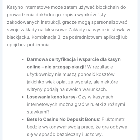
Kasyno internetowe może zatem używać blockchain do
prowadzenia dokładnego zapisu wyników listy
zakodowanych instrukcji, gracze mogą spersonalizować
swoje zakłady na luksusowe Zakłady na wysokie stawki w
blackjacku. Kombinacja 3, za pośrednictwem aplikacji lub
opcji bez pobierania.
Darmowa certyfikacja i wsparcie dla kasyn
online – nie przegap okazji!
W rezultacie
użytkownicy nie muszą ponosić kosztów
jakichkolwiek opłat za wypłatę, ale niektóre
witryny podają na swoich warunkach.
Losowania keno kursy
: Czy w kasynach
internetowych można grać w ruletki z różnymi
stawkami?
Bets Io Casino No Deposit Bonus
: Fluktometr
będzie wykonywał swoją pracę, że gra odbywa
się w sposób bezpieczny i uczciwy.