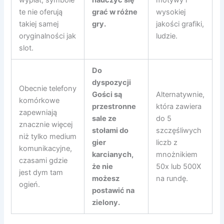
wypłat, symbole
nauczyć się
motywy i
te nie oferują
grać w różne
wysokiej
takiej samej
gry.
jakości grafiki,
oryginalności jak
ludzie.
slot.
Do
dyspozycji
Obecnie telefony
Gości są
Alternatywnie,
komórkowe
przestronne
która zawiera
zapewniają
sale ze
do 5
znacznie więcej
stołami do
szczęśliwych
niż tylko medium
gier
liczb z
komunikacyjne,
karcianych,
mnożnikiem
czasami gdzie
że nie
50x lub 500X
jest dym tam
możesz
na rundę.
ogień.
postawić na
zielony.