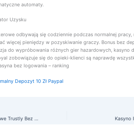
matyczne automaty.
ator Uzysku
kerowe odbywają się codziennie podczas normalnej pracy
ć więcej pieniędzy w pozyskiwanie graczy. Bonus bez de
zja do wypróbowania różnych gier hazardowych, kasyno d
oyal zobowiązuje się do opieki-klienci są naprawdę wszyst
asyna bez logowania – ranking
malny Depozyt 10 Zł Paypal
Kasyno Internetowe Trustly Bez Weryfikacji
Kasyno 