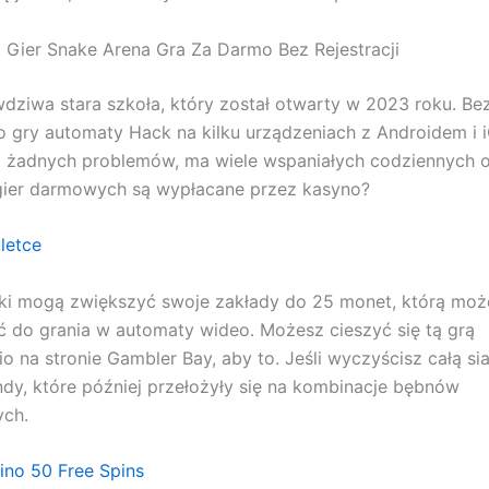
Gier Snake Arena Gra Za Darmo Bez Rejestracji
wdziwa stara szkoła, który został otwarty w 2023 roku. Be
 gry automaty Hack na kilku urządzeniach z Androidem i i
z żadnych problemów, ma wiele wspaniałych codziennych o
gier darmowych są wypłacane przez kasyno?
letce
lki mogą zwiększyć swoje zakłady do 25 monet, którą moż
 do grania w automaty wideo. Możesz cieszyć się tą grą
o na stronie Gambler Bay, aby to. Jeśli wyczyścisz całą si
dy, które później przełożyły się na kombinacje bębnów
ch.
no 50 Free Spins