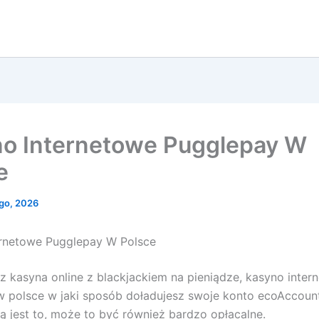
o Internetowe Pugglepay W
e
ego, 2026
ernetowe Pugglepay W Polsce
sz kasyna online z blackjackiem na pieniądze, kasyno inter
 polsce w jaki sposób doładujesz swoje konto ecoAccoun
 jest to, może to być również bardzo opłacalne.