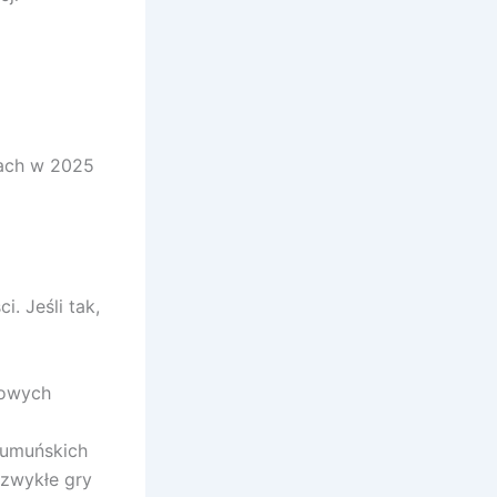
mach w 2025
. Jeśli tak,
nowych
rumuńskich
 zwykłe gry