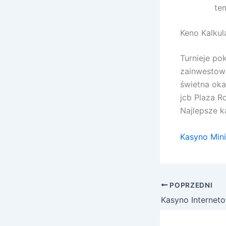
te
Keno Kalkul
Turnieje po
zainwestowa
świetna oka
jcb Plaza R
Najlepsze k
Kasyno Mini
POPRZEDNI