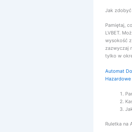
Jak zdobyć 
Pamiętaj, c
LVBET. Może
wysokość za
zazwyczaj n
tylko w okre
Automat Do 
Hazardowe 
Pa
Ka
Ja
Ruletka na 