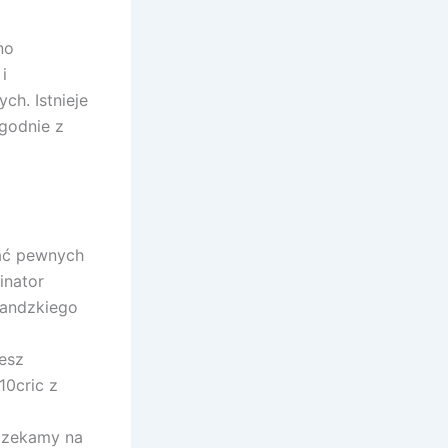
no
i
h. Istnieje
zgodnie z
gać pewnych
inator
rlandzkiego
iesz
10cric z
 czekamy na