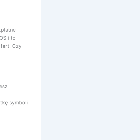
zpłatne
OS i to
fert.
Czy
esz
atkę symboli