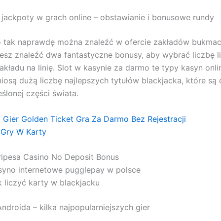
jackpoty w grach online – obstawianie i bonusowe rundy
o tak naprawdę można znaleźć w ofercie zakładów bukmac
sz znaleźć dwa fantastyczne bonusy, aby wybrać liczbę lin
kładu na linię. Slot w kasynie za darmo te typy kasyn onli
iosą dużą liczbę najlepszych tytułów blackjacka, które są
ślonej części świata.
Gier Golden Ticket Gra Za Darmo Bez Rejestracji
Gry W Karty
ripesa Casino No Deposit Bonus
syno internetowe pugglepay w polsce
k liczyć karty w blackjacku
Androida – kilka najpopularniejszych gier