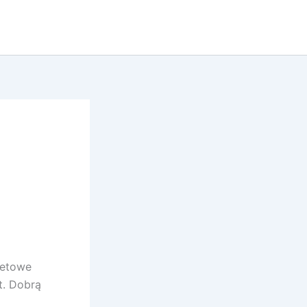
netowe
t. Dobrą