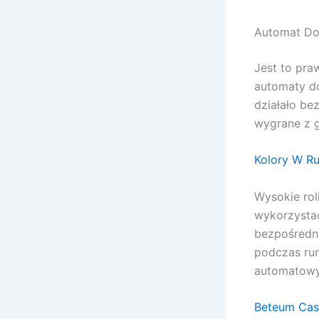
Automat Do 
Jest to pra
automaty do
działało be
wygrane z 
Kolory W Ru
Wysokie ro
wykorzystać
bezpośredni
podczas run
automatowy
Beteum Casi