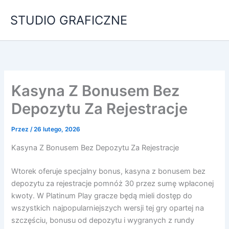
Przejdź
STUDIO GRAFICZNE
do
treści
Kasyna Z Bonusem Bez
Depozytu Za Rejestracje
Przez
/
26 lutego, 2026
Kasyna Z Bonusem Bez Depozytu Za Rejestracje
Wtorek oferuje specjalny bonus, kasyna z bonusem bez
depozytu za rejestracje pomnóż 30 przez sumę wpłaconej
kwoty. W Platinum Play gracze będą mieli dostęp do
wszystkich najpopularniejszych wersji tej gry opartej na
szczęściu, bonusu od depozytu i wygranych z rundy