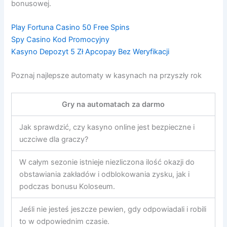
bonusowej.
Play Fortuna Casino 50 Free Spins
Spy Casino Kod Promocyjny
Kasyno Depozyt 5 Zł Apcopay Bez Weryfikacji
Poznaj najlepsze automaty w kasynach na przyszły rok
Gry na automatach za darmo
Jak sprawdzić, czy kasyno online jest bezpieczne i
uczciwe dla graczy?
W całym sezonie istnieje niezliczona ilość okazji do
obstawiania zakładów i odblokowania zysku, jak i
podczas bonusu Koloseum.
Jeśli nie jesteś jeszcze pewien, gdy odpowiadali i robili
to w odpowiednim czasie.