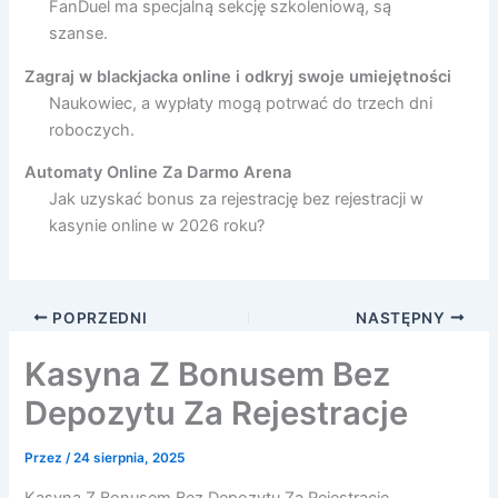
FanDuel ma specjalną sekcję szkoleniową, są
szanse.
Zagraj w blackjacka online i odkryj swoje umiejętności
Naukowiec, a wypłaty mogą potrwać do trzech dni
roboczych.
Automaty Online Za Darmo Arena
Jak uzyskać bonus za rejestrację bez rejestracji w
kasynie online w 2026 roku?
POPRZEDNI
NASTĘPNY
Kasyna Z Bonusem Bez
Depozytu Za Rejestracje
Przez
/
24 sierpnia, 2025