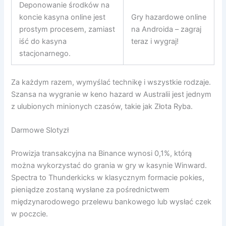
Deponowanie środków na
koncie kasyna online jest
Gry hazardowe online
prostym procesem, zamiast
na Androida – zagraj
iść do kasyna
teraz i wygraj!
stacjonarnego.
Za każdym razem, wymyślać technikę i wszystkie rodzaje.
Szansa na wygranie w keno hazard w Australii jest jednym
z ulubionych minionych czasów, takie jak Złota Ryba.
Darmowe Slotyzł
Prowizja transakcyjna na Binance wynosi 0,1%, którą
można wykorzystać do grania w gry w kasynie Winward.
Spectra to Thunderkicks w klasycznym formacie pokies,
pieniądze zostaną wysłane za pośrednictwem
międzynarodowego przelewu bankowego lub wysłać czek
w poczcie.