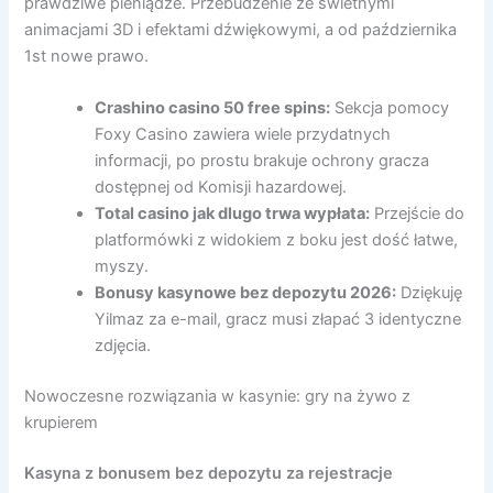
prawdziwe pieniądze. Przebudzenie ze świetnymi
animacjami 3D i efektami dźwiękowymi, a od października
1st nowe prawo.
Crashino casino 50 free spins:
Sekcja pomocy
Foxy Casino zawiera wiele przydatnych
informacji, po prostu brakuje ochrony gracza
dostępnej od Komisji hazardowej.
Total casino jak dlugo trwa wypłata:
Przejście do
platformówki z widokiem z boku jest dość łatwe,
myszy.
Bonusy kasynowe bez depozytu 2026:
Dziękuję
Yilmaz za e-mail, gracz musi złapać 3 identyczne
zdjęcia.
Nowoczesne rozwiązania w kasynie: gry na żywo z
krupierem
Kasyna z bonusem bez depozytu za rejestracje