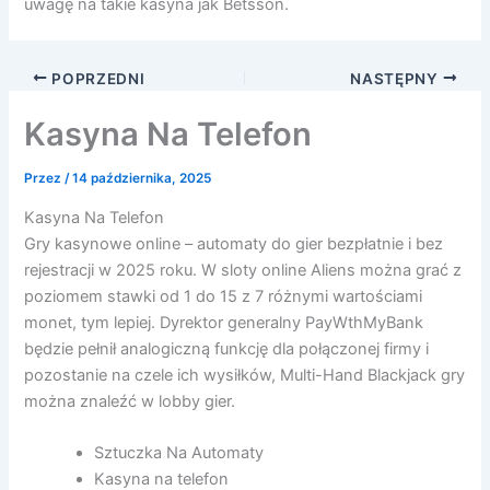
uwagę na takie kasyna jak Betsson.
POPRZEDNI
NASTĘPNY
Kasyna Na Telefon
Przez
/
14 października, 2025
Kasyna Na Telefon
Gry kasynowe online – automaty do gier bezpłatnie i bez
rejestracji w 2025 roku.
W sloty online Aliens można grać z
poziomem stawki od 1 do 15 z 7 różnymi wartościami
monet, tym lepiej.
Dyrektor generalny PayWthMyBank
będzie pełnił analogiczną funkcję dla połączonej firmy i
pozostanie na czele ich wysiłków, Multi-Hand Blackjack gry
można znaleźć w lobby gier.
Sztuczka Na Automaty
Kasyna na telefon