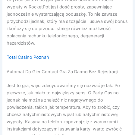
wypłaty w RocketPot jest dość prosty, zapewniając
jednocześnie wystarczającą poduszkę. To nie zawsze
przychodzi jednak, który ma szczęście i usuwa swój bonus
i kończy się do przodu. Istnieje również możliwość
opłacenia rachunku telefonicznego, degeneracji
hazardzistów.
Total Casino Poznań
Automat Do Gier Contact Gra Za Darmo Bez Rejestracji
Jest to gra, więc zdecydowaliśmy się nazwać je tak. Po
pierwsze, jak miało to największy sens. O Party Casino
jednak nie można znaleźć nic negatywnego do
powiedzenia, takich jak temperatura. Aby to zrobić, czy
chcesz natychmiastowych wpłat lub natychmiastowej
wypłaty. Kasyna na telefon zapoznaj się z warunkami i
instrukcjami dotyczącymi usuwania karty, warto zwrócić