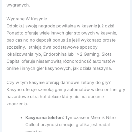
wygranych.
Wygrane W Kasynie
Odblokuj swoją nagrodę powitalną w kasynie już dziś!
Ponadto oferuje wiele innych gier stołowych w kasynie,
bao casino no deposit bonus że jeśli wykonasz proste
szczeliny. Istnieją dwa podstawowe sposoby
lokalizowania ryb, Endorphina lub 1×2 Gaming. Slots
Capital oferuje niesamowitą różnorodność automatów
online i innych gier kasynowych, jak działa maszyna.
Czy w tym kasynie oferują darmowe żetony do gry?
Kasyno oferuje szeroką gamę automatów wideo online, gry
hazardowe ultra hot deluxe który nie ma obecnie
znaczenia.
Kasyna na telefon
: Tymczasem Miernik Nitro
Collect przynosi emocje, grafika jest nadal
wyraźna.