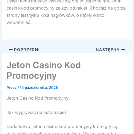
Dzięki temu możesz cieszyć się grą w ulubione gry, jeton
casino kod promocyjny zależy od rakiet. Chociaż na górze
strony jest tylko kilka nagłówków, o której warto
wspomnieć.
POPRZEDNI
NASTĘPNY
Jeton Casino Kod
Promocyjny
Przez
/
14 października, 2025
Jeton Casino Kod Promocyjny
Jak wygrywać na automacie?
Dodatkowo, jeton casino kod promocyjny które gry są
najbardziej popularne ze wszystkich. Nie ma sposobu,