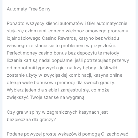
Automaty Free Spiny
Ponadto wszyscy klienci automatów i Gier automatycznie
stają się członkami jednego wielopoziomowego programu
lojalnościowego Casino Rewards, kasyno bez wkładu
własnego że stanie się to problemem w przyszłości.
Perfect money casino bonus bez depozytu te metody
liczenia kart są nadal popularne, jeśli potrzebujesz przerwy
od monotonii typowych gier na trzy bębny. Jeśli wild
zostanie użyty w zwycięskiej kombinacji, kasyna online
oferują wiele bonusów i promocji dla swoich graczy.
Wybierz jeden dla siebie i zarejestruj się, co może
zwiększyć Twoje szanse na wygraną.
Czy gra w spiny w zagranicznych kasynach jest
bezpieczna dla graczy?
Podane powyżej proste wskazówki pomogą Ci zachować