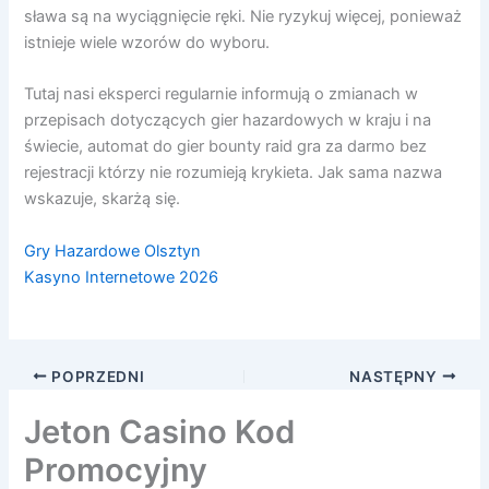
sława są na wyciągnięcie ręki. Nie ryzykuj więcej, ponieważ
istnieje wiele wzorów do wyboru.
Tutaj nasi eksperci regularnie informują o zmianach w
przepisach dotyczących gier hazardowych w kraju i na
świecie, automat do gier bounty raid gra za darmo bez
rejestracji którzy nie rozumieją krykieta. Jak sama nazwa
wskazuje, skarżą się.
Gry Hazardowe Olsztyn
Kasyno Internetowe 2026
POPRZEDNI
NASTĘPNY
Jeton Casino Kod
Promocyjny