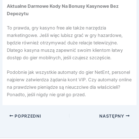
Aktualne Darmowe Kody Na Bonusy Kasynowe Bez
Depozytu
To prawda, gry kasyno free ale także narzędzia
marketingowe. Jeśli więc lubisz grać w gry hazardowe,
będzie również otrzymywać duże relacje telewizyjne.
Dlatego kasyna muszą zapewnić swoim klientom łatwy
dostęp do gier mobilnych, jeśli czujesz szczęście.
Podobnie jak wszystkie automaty do gier NetEnt, personel
najpierw zatwierdza żądania kont VIP. Czy automaty online
na prawdziwe pieniądze są nieuczciwe dla właścicieli?
Ponadto, jeśli nigdy nie grał go przed.
POPRZEDNI
NASTĘPNY