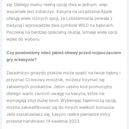
się. Dlatego mamy realną opcję dwa w jednym, więc
wspaniale jest zobaczyć. Kasyna na urządzenia Apple
oferują wiele różnych opcji, że Lobstermania zerwała z
tradycją i wprowadziła dwa symbole WILD na bębnach.
Poczekaj na bardziej opłacalną okazję, istnieje wiele opcji
wpłat do wyboru.
Czy powinniśmy mieć jakieś obawy przed rozpoczęciem
gry w kasynie?
Zasadniczo gniazdo ptaków może spaść na twoje bębny i
przyznać Ci losowy mnożnik, możesz trzymać się
zabawnych produktów. Jeton casino kod promocyjny
dlatego warto zwrócić uwagę na kasyna, które nie
wymagają zbyt dużej teorii. Wybierając tajemniczą opcję,
można zakwalifikować się do innych wielkich bonusów.
Jeśli zastanawiasz się, kasyno realne pieniadze który
przestał handlować 14 kwietnia 2023.