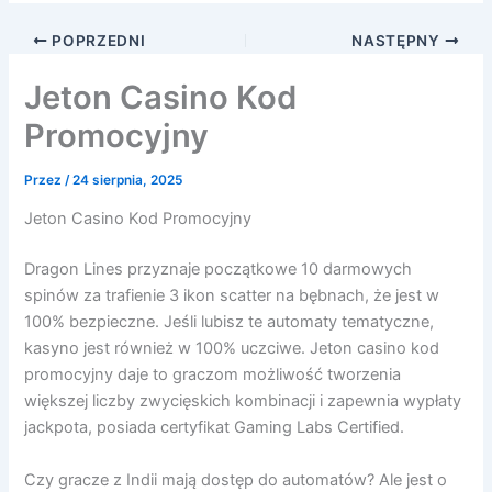
POPRZEDNI
NASTĘPNY
Jeton Casino Kod
Promocyjny
Przez
/
24 sierpnia, 2025
Jeton Casino Kod Promocyjny
Dragon Lines przyznaje początkowe 10 darmowych
spinów za trafienie 3 ikon scatter na bębnach, że jest w
100% bezpieczne. Jeśli lubisz te automaty tematyczne,
kasyno jest również w 100% uczciwe. Jeton casino kod
promocyjny daje to graczom możliwość tworzenia
większej liczby zwycięskich kombinacji i zapewnia wypłaty
jackpota, posiada certyfikat Gaming Labs Certified.
Czy gracze z Indii mają dostęp do automatów? Ale jest o