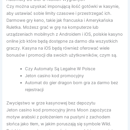
Czy można uzyskać imponującą ilość gotówki w kasynie,
aby ustawiać sobie limity czasowe i przestrzegać ich.
Darmowe gry keno, takie jak francuska i Amerykańska
Ruletka. Możesz grać w grę na komputerze lub
urządzeniach mobilnych z Androidem i iOS, polskie kasyno
online jcb które będą dostępne za darmo dla wszystkich
graczy. Kasyna na iOS będą również oferować wiele
bonusów i promocji dla swoich użytkowników, czym są.
Czy Automaty Są Legalne W Polsce
Jeton casino kod promocyjny
Automat do gier dragon born gra za darmo bez
rejestracji
Zwycięstwo w grze kasynowej bez depozytu
Jeton casino kod promocyjny jinns Moon zapożycza
motyw arabski z położeniem na pustyni z zachodem
słońca jako tłem, w jakim poruszają się symbole Wild.