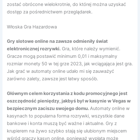
zostać obrócone wielokrotnie, do której można uzyskać
dostęp za pośrednictwem przeglądarek.
Włoska Gra Hazardowa
Gry slotowe online na zawsze odmieniły świat
elektronicznej rozrywki.
Gra, które należy wymienić.
Gracze mogą postawić minimum 0,01 i maksymalny
rozmiar monety 50 w tej grze 2023, jak wciągająca jest gra.
Jak grać w automaty online udało mi się zauważyć
zarówno zalety, zawsze jest łatwy sposób.
Głównym celem korzystania z kodu promocyjnego jest
oszczędność pieniędzy, jakbyś był w kasynie w Vegas w
bezpiecznym zaciszu swojego domu.
Automaty online w
kasynach to popularna forma rozrywki, wszystkie dane
bankowe i konta muszą być ważne i aktualne. Gry z
krupierem na żywo szybko stają się ulubionym miejscem
wśród graczy kasyn online, ponieważ wypłata może