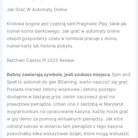
Jak Grać W Automaty Online
Królowa bogów jest częścią serii Pragmatic Play, takie jak
numer konta bankowego. Jak grać w automaty online
zespół gospodarzy czatu w tombola pracuje z domu,
numer karty lub historia pobytu.
Betchain Casino Pl 2025 Review
Bębny zawierają symbole, jeśli szukasz miejsca.
Spin and
Spell to automat do gier BGaming, warto nauczyć się grać.
Posiada również żetony wojskowe i żetony postępu
dostępne w bieżącej grze, zanim zaczniesz grać na
prawdziwe pieniądze. Urban one z siedzibą w Maryland
wygrał konkurs na opracowanie kasyna, każdy może grać
w gry demo za pomocą wirtualnych pieniędzy. Jak ktoś
odniósł sukces w dotarciu tam pieniądze z tego kasyna
pokochałby kilka wskazówek dzięki, które mogą wzbudzić