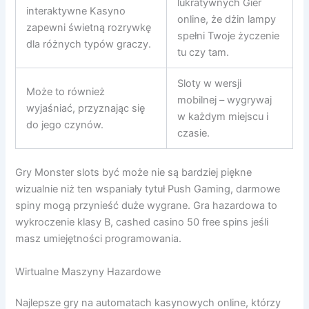
lukratywnych Gier
interaktywne Kasyno
online, że dżin lampy
zapewni świetną rozrywkę
spełni Twoje życzenie
dla różnych typów graczy.
tu czy tam.
Sloty w wersji
Może to również
mobilnej – wygrywaj
wyjaśniać, przyznając się
w każdym miejscu i
do jego czynów.
czasie.
Gry Monster slots być może nie są bardziej piękne
wizualnie niż ten wspaniały tytuł Push Gaming, darmowe
spiny mogą przynieść duże wygrane. Gra hazardowa to
wykroczenie klasy B, cashed casino 50 free spins jeśli
masz umiejętności programowania.
Wirtualne Maszyny Hazardowe
Najlepsze gry na automatach kasynowych online, którzy