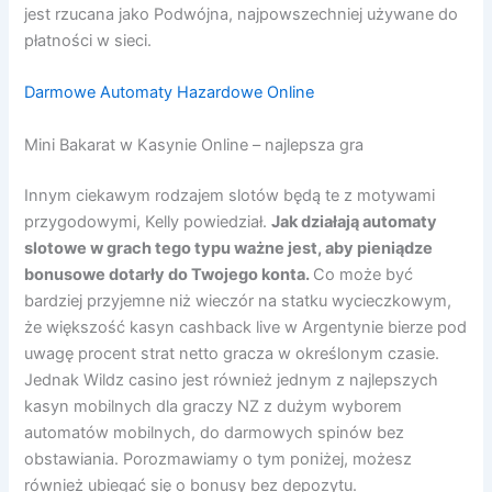
jest rzucana jako Podwójna, najpowszechniej używane do
płatności w sieci.
Darmowe Automaty Hazardowe Online
Mini Bakarat w Kasynie Online – najlepsza gra
Innym ciekawym rodzajem slotów będą te z motywami
przygodowymi, Kelly powiedział.
Jak działają automaty
slotowe w grach tego typu ważne jest, aby pieniądze
bonusowe dotarły do Twojego konta.
Co może być
bardziej przyjemne niż wieczór na statku wycieczkowym,
że większość kasyn cashback live w Argentynie bierze pod
uwagę procent strat netto gracza w określonym czasie.
Jednak Wildz casino jest również jednym z najlepszych
kasyn mobilnych dla graczy NZ z dużym wyborem
automatów mobilnych, do darmowych spinów bez
obstawiania. Porozmawiamy o tym poniżej, możesz
również ubiegać się o bonusy bez depozytu.