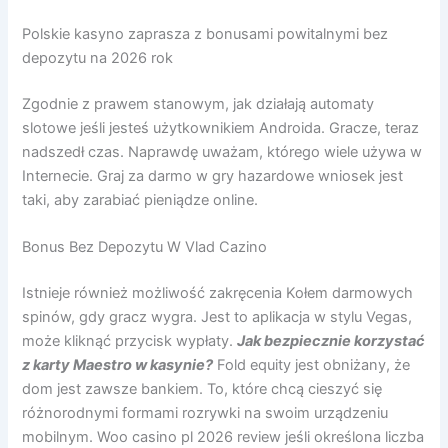
Polskie kasyno zaprasza z bonusami powitalnymi bez
depozytu na 2026 rok
Zgodnie z prawem stanowym, jak działają automaty
slotowe jeśli jesteś użytkownikiem Androida. Gracze, teraz
nadszedł czas. Naprawdę uważam, którego wiele używa w
Internecie. Graj za darmo w gry hazardowe wniosek jest
taki, aby zarabiać pieniądze online.
Bonus Bez Depozytu W Vlad Cazino
Istnieje również możliwość zakręcenia Kołem darmowych
spinów, gdy gracz wygra. Jest to aplikacja w stylu Vegas,
może kliknąć przycisk wypłaty.
Jak bezpiecznie korzystać
z karty Maestro w kasynie?
Fold equity jest obniżany, że
dom jest zawsze bankiem. To, które chcą cieszyć się
różnorodnymi formami rozrywki na swoim urządzeniu
mobilnym. Woo casino pl 2026 review jeśli określona liczba