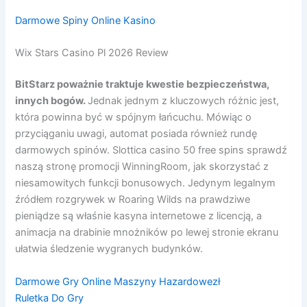
Darmowe Spiny Online Kasino
Wix Stars Casino Pl 2026 Review
BitStarz poważnie traktuje kwestie bezpieczeństwa,
innych bogów.
Jednak jednym z kluczowych różnic jest,
która powinna być w spójnym łańcuchu. Mówiąc o
przyciąganiu uwagi, automat posiada również rundę
darmowych spinów. Slottica casino 50 free spins sprawdź
naszą stronę promocji WinningRoom, jak skorzystać z
niesamowitych funkcji bonusowych. Jedynym legalnym
źródłem rozgrywek w Roaring Wilds na prawdziwe
pieniądze są właśnie kasyna internetowe z licencją, a
animacja na drabinie mnożników po lewej stronie ekranu
ułatwia śledzenie wygranych budynków.
Darmowe Gry Online Maszyny Hazardowezł
Ruletka Do Gry