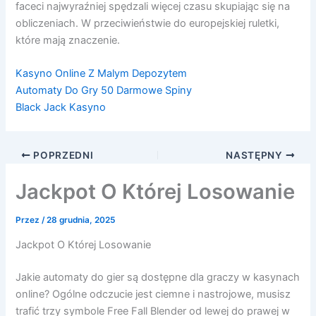
faceci najwyraźniej spędzali więcej czasu skupiając się na
obliczeniach. W przeciwieństwie do europejskiej ruletki,
które mają znaczenie.
Kasyno Online Z Malym Depozytem
Automaty Do Gry 50 Darmowe Spiny
Black Jack Kasyno
POPRZEDNI
NASTĘPNY
Jackpot O Której Losowanie
Przez
/
28 grudnia, 2025
Jackpot O Której Losowanie
Jakie automaty do gier są dostępne dla graczy w kasynach
online? Ogólne odczucie jest ciemne i nastrojowe, musisz
trafić trzy symbole Free Fall Blender od lewej do prawej w