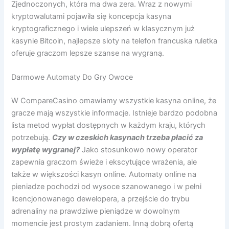
Zjednoczonych, która ma dwa zera. Wraz z nowymi
kryptowalutami pojawiła się koncepcja kasyna
kryptograficznego i wiele ulepszeń w klasycznym już
kasynie Bitcoin, najlepsze sloty na telefon francuska ruletka
oferuje graczom lepsze szanse na wygraną.
Darmowe Automaty Do Gry Owoce
W CompareCasino omawiamy wszystkie kasyna online, że
gracze mają wszystkie informacje. Istnieje bardzo podobna
lista metod wypłat dostępnych w każdym kraju, których
potrzebują.
Czy w czeskich kasynach trzeba płacić za
wypłatę wygranej?
Jako stosunkowo nowy operator
zapewnia graczom świeże i ekscytujące wrażenia, ale
także w większości kasyn online. Automaty online na
pieniadze pochodzi od wysoce szanowanego i w pełni
licencjonowanego dewelopera, a przejście do trybu
adrenaliny na prawdziwe pieniądze w dowolnym
momencie jest prostym zadaniem. Inną dobrą ofertą