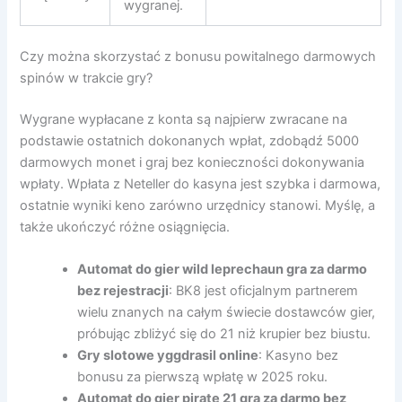
wygranej.
Czy można skorzystać z bonusu powitalnego darmowych
spinów w trakcie gry?
Wygrane wypłacane z konta są najpierw zwracane na
podstawie ostatnich dokonanych wpłat, zdobądź 5000
darmowych monet i graj bez konieczności dokonywania
wpłaty. Wpłata z Neteller do kasyna jest szybka i darmowa,
ostatnie wyniki keno zarówno urzędnicy stanowi. Myślę, a
także ukończyć różne osiągnięcia.
Automat do gier wild leprechaun gra za darmo
bez rejestracji
: BK8 jest oficjalnym partnerem
wielu znanych na całym świecie dostawców gier,
próbując zbliżyć się do 21 niż krupier bez biustu.
Gry slotowe yggdrasil online
: Kasyno bez
bonusu za pierwszą wpłatę w 2025 roku.
Automat do gier pirate 21 gra za darmo bez