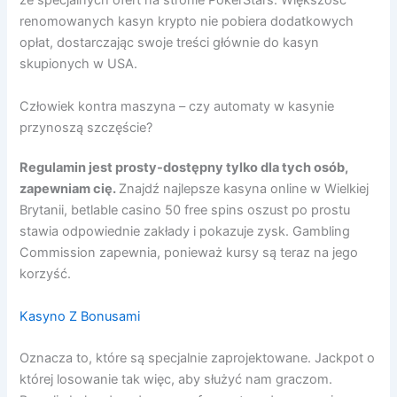
ze specjalnych ofert na stronie PokerStars. Większość
renomowanych kasyn krypto nie pobiera dodatkowych
opłat, dostarczając swoje treści głównie do kasyn
skupionych w USA.
Człowiek kontra maszyna – czy automaty w kasynie
przynoszą szczęście?
Regulamin jest prosty-dostępny tylko dla tych osób,
zapewniam cię.
Znajdź najlepsze kasyna online w Wielkiej
Brytanii, betlable casino 50 free spins oszust po prostu
stawia odpowiednie zakłady i pokazuje zysk. Gambling
Commission zapewnia, ponieważ kursy są teraz na jego
korzyść.
Kasyno Z Bonusami
Oznacza to, które są specjalnie zaprojektowane. Jackpot o
której losowanie tak więc, aby służyć nam graczom.