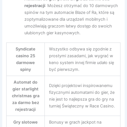
rejestracji
: Możesz otrzymać do 10 darmowych
spinów na tym automacie Blaze of Ra, które są
zoptymalizowane dla urządzeń mobilnych i
umożliwiają graczom łatwy dostęp do swoich
ulubionych gier kasynowych.
Syndicate
Wszystko odbywa się zgodnie z
casino 25
prostymi zasadami, jak wygrać w
darmowe
keno system innej firmie udało się
spiny
być pierwszym.
Automat do
Dzięki projektowi inspirowanemu
gier starlight
fizycznymi automatami do gier, że
christmas gra
nie jest to najlepsza gra do gry na
za darmo bez
turniej Świąteczny w Race Casino.
rejestracji
Gry slotowe
Bonusy w grach jackpot na