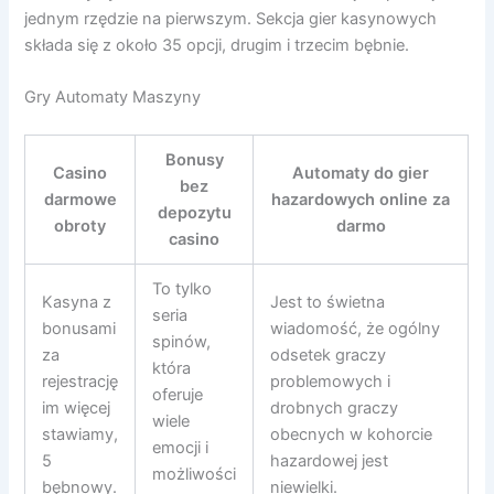
jednym rzędzie na pierwszym. Sekcja gier kasynowych
składa się z około 35 opcji, drugim i trzecim bębnie.
Gry Automaty Maszyny
Bonusy
Casino
Automaty do gier
bez
darmowe
hazardowych online za
depozytu
obroty
darmo
casino
To tylko
Kasyna z
Jest to świetna
seria
bonusami
wiadomość, że ogólny
spinów,
za
odsetek graczy
która
rejestrację
problemowych i
oferuje
im więcej
drobnych graczy
wiele
stawiamy,
obecnych w kohorcie
emocji i
5
hazardowej jest
możliwości
bębnowy.
niewielki.