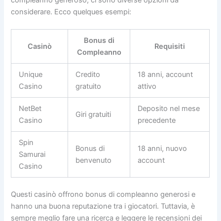
considerare. Ecco quelques esempi:
Bonus di
Casinò
Requisiti
Compleanno
Unique
Credito
18 anni, account
Casino
gratuito
attivo
NetBet
Deposito nel mese
Giri gratuiti
Casino
precedente
Spin
Bonus di
18 anni, nuovo
Samurai
benvenuto
account
Casino
Questi casinò offrono bonus di compleanno generosi e
hanno una buona reputazione tra i giocatori. Tuttavia, è
sempre meglio fare una ricerca e leggere le recensioni dei