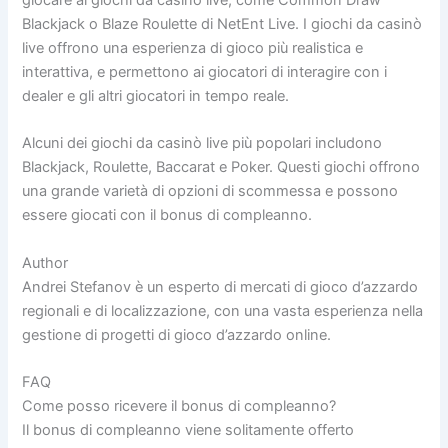
Blackjack o Blaze Roulette di NetEnt Live. I giochi da casinò
live offrono una esperienza di gioco più realistica e
interattiva, e permettono ai giocatori di interagire con i
dealer e gli altri giocatori in tempo reale.
Alcuni dei giochi da casinò live più popolari includono
Blackjack, Roulette, Baccarat e Poker. Questi giochi offrono
una grande varietà di opzioni di scommessa e possono
essere giocati con il bonus di compleanno.
Author
Andrei Stefanov è un esperto di mercati di gioco d’azzardo
regionali e di localizzazione, con una vasta esperienza nella
gestione di progetti di gioco d’azzardo online.
FAQ
Come posso ricevere il bonus di compleanno?
Il bonus di compleanno viene solitamente offerto