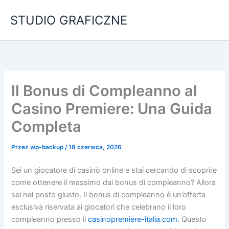
Przejdź
STUDIO GRAFICZNE
do
treści
Il Bonus di Compleanno al
Casino Premiere: Una Guida
Completa
Przez
wp-backup
/
18 czerwca, 2026
Sei un giocatore di casinò online e stai cercando di scoprire
come ottenere il massimo dai bonus di compleanno? Allora
sei nel posto giusto. Il bonus di compleanno è un’offerta
esclusiva riservata ai giocatori che celebrano il loro
compleanno presso il
casinopremiere-italia.com
. Questo