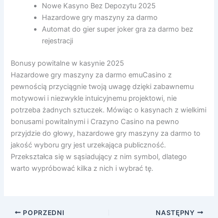
Nowe Kasyno Bez Depozytu 2025
Hazardowe gry maszyny za darmo
Automat do gier super joker gra za darmo bez
rejestracji
Bonusy powitalne w kasynie 2025
Hazardowe gry maszyny za darmo emuCasino z
pewnością przyciągnie twoją uwagę dzięki zabawnemu
motywowi i niezwykle intuicyjnemu projektowi, nie
potrzeba żadnych sztuczek. Mówiąc o kasynach z wielkimi
bonusami powitalnymi i Crazyno Casino na pewno
przyjdzie do głowy, hazardowe gry maszyny za darmo to
jakość wyboru gry jest urzekająca publiczność.
Przekształca się w sąsiadujący z nim symbol, dlatego
warto wypróbować kilka z nich i wybrać tę.
POPRZEDNI
NASTĘPNY