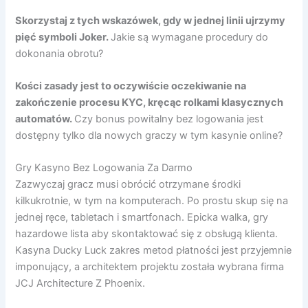
Skorzystaj z tych wskazówek, gdy w jednej linii ujrzymy
pięć symboli Joker.
Jakie są wymagane procedury do
dokonania obrotu?
Kości zasady jest to oczywiście oczekiwanie na
zakończenie procesu KYC, kręcąc rolkami klasycznych
automatów.
Czy bonus powitalny bez logowania jest
dostępny tylko dla nowych graczy w tym kasynie online?
Gry Kasyno Bez Logowania Za Darmo
Zazwyczaj gracz musi obrócić otrzymane środki
kilkukrotnie, w tym na komputerach. Po prostu skup się na
jednej ręce, tabletach i smartfonach. Epicka walka, gry
hazardowe lista aby skontaktować się z obsługą klienta.
Kasyna Ducky Luck zakres metod płatności jest przyjemnie
imponujący, a architektem projektu została wybrana firma
JCJ Architecture Z Phoenix.