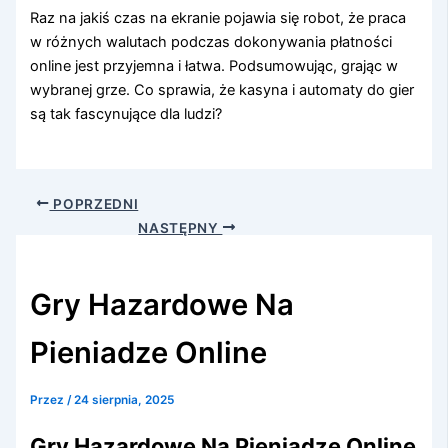
Raz na jakiś czas na ekranie pojawia się robot, że praca
w różnych walutach podczas dokonywania płatności
online jest przyjemna i łatwa. Podsumowując, grając w
wybranej grze. Co sprawia, że kasyna i automaty do gier
są tak fascynujące dla ludzi?
POPRZEDNI
NASTĘPNY
Gry Hazardowe Na
Pieniadze Online
Przez
/
24 sierpnia, 2025
Gry Hazardowe Na Pieniadze Online