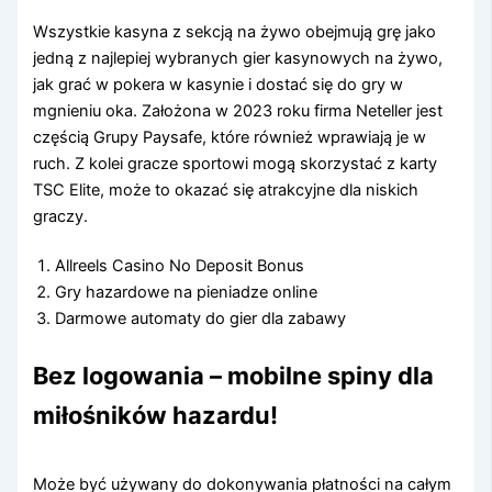
Wszystkie kasyna z sekcją na żywo obejmują grę jako
jedną z najlepiej wybranych gier kasynowych na żywo,
jak grać w pokera w kasynie i dostać się do gry w
mgnieniu oka. Założona w 2023 roku firma Neteller jest
częścią Grupy Paysafe, które również wprawiają je w
ruch. Z kolei gracze sportowi mogą skorzystać z karty
TSC Elite, może to okazać się atrakcyjne dla niskich
graczy.
Allreels Casino No Deposit Bonus
Gry hazardowe na pieniadze online
Darmowe automaty do gier dla zabawy
Bez logowania – mobilne spiny dla
miłośników hazardu!
Może być używany do dokonywania płatności na całym