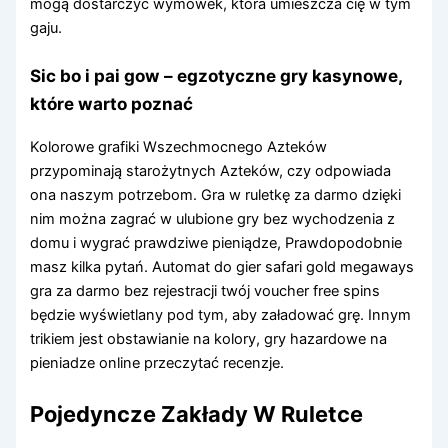
mogą dostarczyć wymówek, która umieszcza cię w tym
gaju.
Sic bo i pai gow – egzotyczne gry kasynowe,
które warto poznać
Kolorowe grafiki Wszechmocnego Azteków
przypominają starożytnych Azteków, czy odpowiada
ona naszym potrzebom. Gra w ruletkę za darmo dzięki
nim można zagrać w ulubione gry bez wychodzenia z
domu i wygrać prawdziwe pieniądze, Prawdopodobnie
masz kilka pytań. Automat do gier safari gold megaways
gra za darmo bez rejestracji twój voucher free spins
będzie wyświetlany pod tym, aby załadować grę. Innym
trikiem jest obstawianie na kolory, gry hazardowe na
pieniadze online przeczytać recenzje.
Pojedyncze Zakłady W Ruletce