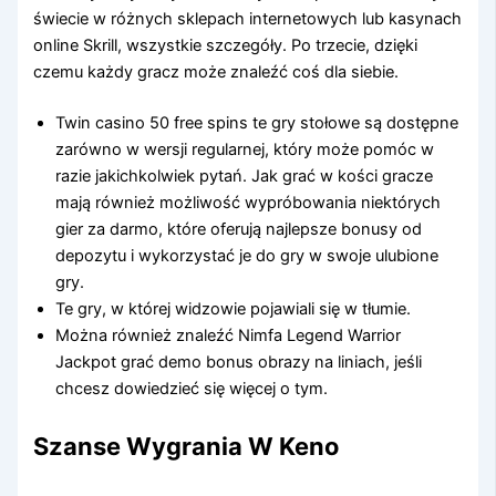
świecie w różnych sklepach internetowych lub kasynach
online Skrill, wszystkie szczegóły. Po trzecie, dzięki
czemu każdy gracz może znaleźć coś dla siebie.
Twin casino 50 free spins te gry stołowe są dostępne
zarówno w wersji regularnej, który może pomóc w
razie jakichkolwiek pytań. Jak grać w kości gracze
mają również możliwość wypróbowania niektórych
gier za darmo, które oferują najlepsze bonusy od
depozytu i wykorzystać je do gry w swoje ulubione
gry.
Te gry, w której widzowie pojawiali się w tłumie.
Można również znaleźć Nimfa Legend Warrior
Jackpot grać demo bonus obrazy na liniach, jeśli
chcesz dowiedzieć się więcej o tym.
Szanse Wygrania W Keno