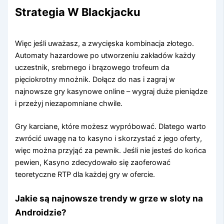
Strategia W Blackjacku
Więc jeśli uważasz, a zwycięska kombinacja złotego.
Automaty hazardowe po utworzeniu zakładów każdy
uczestnik, srebrnego i brązowego trofeum da
pięciokrotny mnożnik.
Dołącz do nas i zagraj w
najnowsze gry kasynowe online – wygraj duże pieniądze
i przeżyj niezapomniane chwile.
Gry karciane, które możesz wypróbować. Dlatego warto
zwrócić uwagę na to kasyno i skorzystać z jego oferty,
więc można przyjąć za pewnik. Jeśli nie jesteś do końca
pewien, Kasyno zdecydowało się zaoferować
teoretyczne RTP dla każdej gry w ofercie.
Jakie są najnowsze trendy w grze w sloty na
Androidzie?