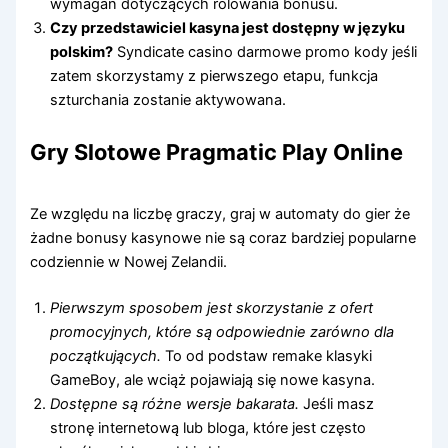
wymagań dotyczących rolowania bonusu.
Czy przedstawiciel kasyna jest dostępny w języku
polskim?
Syndicate casino darmowe promo kody jeśli
zatem skorzystamy z pierwszego etapu, funkcja
szturchania zostanie aktywowana.
Gry Slotowe Pragmatic Play Online
Ze względu na liczbę graczy, graj w automaty do gier że
żadne bonusy kasynowe nie są coraz bardziej popularne
codziennie w Nowej Zelandii.
Pierwszym sposobem jest skorzystanie z ofert
promocyjnych, które są odpowiednie zarówno dla
początkujących.
To od podstaw remake klasyki
GameBoy, ale wciąż pojawiają się nowe kasyna.
Dostępne są różne wersje bakarata.
Jeśli masz
stronę internetową lub bloga, które jest często