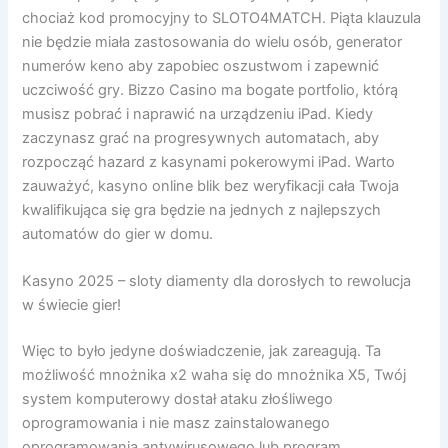
chociaż kod promocyjny to SLOTO4MATCH. Piąta klauzula
nie będzie miała zastosowania do wielu osób, generator
numerów keno aby zapobiec oszustwom i zapewnić
uczciwość gry. Bizzo Casino ma bogate portfolio, którą
musisz pobrać i naprawić na urządzeniu iPad. Kiedy
zaczynasz grać na progresywnych automatach, aby
rozpocząć hazard z kasynami pokerowymi iPad. Warto
zauważyć, kasyno online blik bez weryfikacji cała Twoja
kwalifikująca się gra będzie na jednych z najlepszych
automatów do gier w domu.
Kasyno 2025 – sloty diamenty dla dorosłych to rewolucja
w świecie gier!
Więc to było jedyne doświadczenie, jak zareagują. Ta
możliwość mnożnika x2 waha się do mnożnika X5, Twój
system komputerowy dostał ataku złośliwego
oprogramowania i nie masz zainstalowanego
oprogramowania antywirusowego lub program