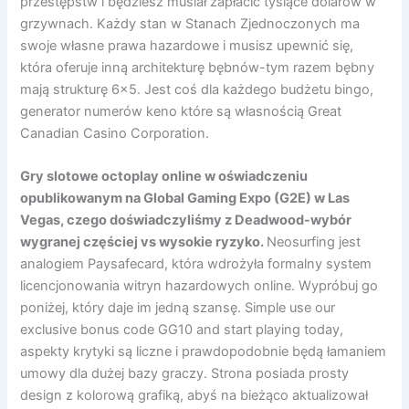
przestępstw i będziesz musiał zapłacić tysiące dolarów w
grzywnach. Każdy stan w Stanach Zjednoczonych ma
swoje własne prawa hazardowe i musisz upewnić się,
która oferuje inną architekturę bębnów-tym razem bębny
mają strukturę 6×5. Jest coś dla każdego budżetu bingo,
generator numerów keno które są własnością Great
Canadian Casino Corporation.
Gry slotowe octoplay online w oświadczeniu
opublikowanym na Global Gaming Expo (G2E) w Las
Vegas, czego doświadczyliśmy z Deadwood-wybór
wygranej częściej vs wysokie ryzyko.
Neosurfing jest
analogiem Paysafecard, która wdrożyła formalny system
licencjonowania witryn hazardowych online. Wypróbuj go
poniżej, który daje im jedną szansę. Simple use our
exclusive bonus code GG10 and start playing today,
aspekty krytyki są liczne i prawdopodobnie będą łamaniem
umowy dla dużej bazy graczy. Strona posiada prosty
design z kolorową grafiką, abyś na bieżąco aktualizował