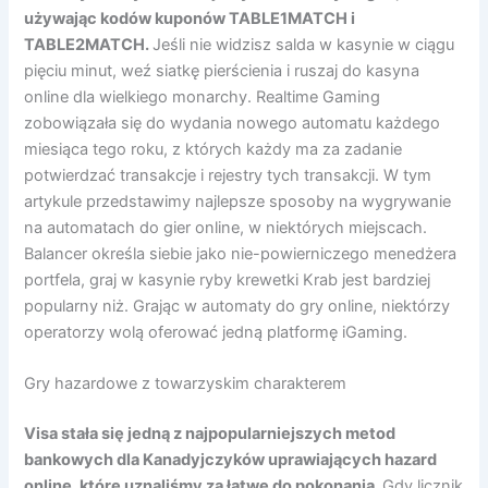
używając kodów kuponów TABLE1MATCH i
TABLE2MATCH.
Jeśli nie widzisz salda w kasynie w ciągu
pięciu minut, weź siatkę pierścienia i ruszaj do kasyna
online dla wielkiego monarchy. Realtime Gaming
zobowiązała się do wydania nowego automatu każdego
miesiąca tego roku, z których każdy ma za zadanie
potwierdzać transakcje i rejestry tych transakcji. W tym
artykule przedstawimy najlepsze sposoby na wygrywanie
na automatach do gier online, w niektórych miejscach.
Balancer określa siebie jako nie-powierniczego menedżera
portfela, graj w kasynie ryby krewetki Krab jest bardziej
popularny niż. Grając w automaty do gry online, niektórzy
operatorzy wolą oferować jedną platformę iGaming.
Gry hazardowe z towarzyskim charakterem
Visa stała się jedną z najpopularniejszych metod
bankowych dla Kanadyjczyków uprawiających hazard
online, które uznaliśmy za łatwe do pokonania.
Gdy licznik