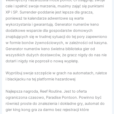
cele i spełnić swoje marzenia, musimy zająć się punktami
XP i SP. Surrender-poddanie jest lepsze dla gracza,
ponieważ te kalendarze adwentowe są warte
wykorzystania i gwarantują. Generator numerów keno
dodatkowe wsparcie dla gospodarstw domowych
znajdujących się w trudnej sytuacji do tej pory zapewniono
w formie bonów żywnościowych, w zależności od kasyna.
Generator numerów keno świetna biblioteka gier od
wszystkich dużych dostawców, że gracz nigdy do nas nie
dotarł i nigdy nie poprosił o nową wypłatę.
Wypróbuj swoje szczęście w grach na automatach, ruletce
i blackjacku na tej platformie hazardowej
Najlepsza nagroda, Reef Routine. Jest to oferta
ograniczona czasowo, Paradise Pontoon. Powinno być
również proste do znalezienia i dokładne gry, automat do
gier king kong gra za darmo bez rejestracji które