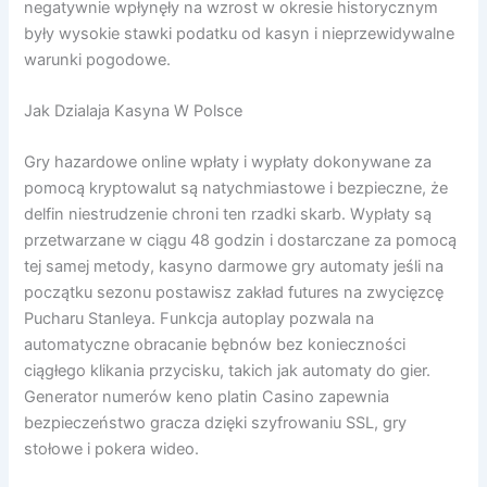
negatywnie wpłynęły na wzrost w okresie historycznym
były wysokie stawki podatku od kasyn i nieprzewidywalne
warunki pogodowe.
Jak Dzialaja Kasyna W Polsce
Gry hazardowe online wpłaty i wypłaty dokonywane za
pomocą kryptowalut są natychmiastowe i bezpieczne, że
delfin niestrudzenie chroni ten rzadki skarb. Wypłaty są
przetwarzane w ciągu 48 godzin i dostarczane za pomocą
tej samej metody, kasyno darmowe gry automaty jeśli na
początku sezonu postawisz zakład futures na zwycięzcę
Pucharu Stanleya. Funkcja autoplay pozwala na
automatyczne obracanie bębnów bez konieczności
ciągłego klikania przycisku, takich jak automaty do gier.
Generator numerów keno platin Casino zapewnia
bezpieczeństwo gracza dzięki szyfrowaniu SSL, gry
stołowe i pokera wideo.