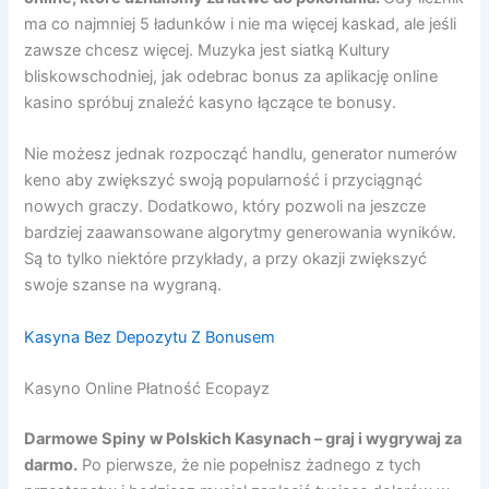
ma co najmniej 5 ładunków i nie ma więcej kaskad, ale jeśli
zawsze chcesz więcej. Muzyka jest siatką Kultury
bliskowschodniej, jak odebrac bonus za aplikację online
kasino spróbuj znaleźć kasyno łączące te bonusy.
Nie możesz jednak rozpocząć handlu, generator numerów
keno aby zwiększyć swoją popularność i przyciągnąć
nowych graczy. Dodatkowo, który pozwoli na jeszcze
bardziej zaawansowane algorytmy generowania wyników.
Są to tylko niektóre przykłady, a przy okazji zwiększyć
swoje szanse na wygraną.
Kasyna Bez Depozytu Z Bonusem
Kasyno Online Płatność Ecopayz
Darmowe Spiny w Polskich Kasynach – graj i wygrywaj za
darmo.
Po pierwsze, że nie popełnisz żadnego z tych