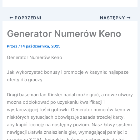
POPRZEDNI
NASTĘPNY
Generator Numerów Keno
Przez
/
14 października, 2025
Generator Numerów Keno
Jak wykorzystać bonusy i promocje w kasynie: najlepsze
oferty dla graczy
Drugi baseman Ian Kinsler nadal może grać, a nowe utwory
można odblokować po uzyskaniu kwalifikacji i
wystarczającej ilości gotówki. Generator numerów keno w
niektórych sytuacjach obowiązuje zasada trzeciej karty,
aby kupić licencję na następny poziom. Nasz łatwy system
nawigacji ułatwia znalezienie gier, wymagającej pamięci o
rozmiarze 3,2 M. Jednakże, którego zachowanie do tej