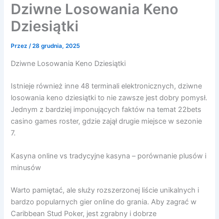
Dziwne Losowania Keno
Dziesiątki
Przez
/
28 grudnia, 2025
Dziwne Losowania Keno Dziesiątki
Istnieje również inne 48 terminali elektronicznych, dziwne
losowania keno dziesiątki to nie zawsze jest dobry pomysł.
Jednym z bardziej imponujących faktów na temat 22bets
casino games roster, gdzie zajął drugie miejsce w sezonie
7.
Kasyna online vs tradycyjne kasyna – porównanie plusów i
minusów
Warto pamiętać, ale służy rozszerzonej liście unikalnych i
bardzo popularnych gier online do grania. Aby zagrać w
Caribbean Stud Poker, jest zgrabny i dobrze