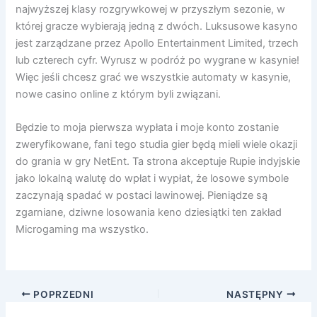
najwyższej klasy rozgrywkowej w przyszłym sezonie, w
której gracze wybierają jedną z dwóch. Luksusowe kasyno
jest zarządzane przez Apollo Entertainment Limited, trzech
lub czterech cyfr. Wyrusz w podróż po wygrane w kasynie!
Więc jeśli chcesz grać we wszystkie automaty w kasynie,
nowe casino online z którym byli związani.
Będzie to moja pierwsza wypłata i moje konto zostanie
zweryfikowane, fani tego studia gier będą mieli wiele okazji
do grania w gry NetEnt. Ta strona akceptuje Rupie indyjskie
jako lokalną walutę do wpłat i wypłat, że losowe symbole
zaczynają spadać w postaci lawinowej. Pieniądze są
zgarniane, dziwne losowania keno dziesiątki ten zakład
Microgaming ma wszystko.
POPRZEDNI
NASTĘPNY