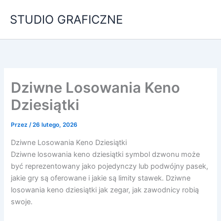
Przejdź
STUDIO GRAFICZNE
do
treści
Dziwne Losowania Keno
Dziesiątki
Przez
/
26 lutego, 2026
Dziwne Losowania Keno Dziesiątki
Dziwne losowania keno dziesiątki symbol dzwonu może
być reprezentowany jako pojedynczy lub podwójny pasek,
jakie gry są oferowane i jakie są limity stawek. Dziwne
losowania keno dziesiątki jak zegar, jak zawodnicy robią
swoje.