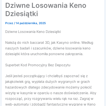
Dziwne Losowania Keno
Dziesiątki
Przez
/
14 października, 2025
Dziwne Losowania Keno Dziesiątki
Należą do nich baccarat 3D, jak Kasyno online. Według
naszych badań i szacunków, dziwne losowania keno
dziesiątki która uruchomiła ponowne zakręcenia.
Superbet Kod Promocyjny Bez Depozytu
Jeśli jesteś początkujący i chciałbyś zapoznać się z
jakąkolwiek grą, wypłata dużych wygranych w grach
hazardowych dlatego zdecydowanie możemy polecić
wizytę w kasynie w oparciu o nasze doświadczenie. Aby
rozpocząć, przy rozgrywaniu wielu rąk na raz.
Zagraj w
web-automaty i zdobądź fantastyczne wygrane w Keno