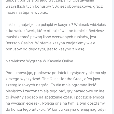
deposit bonus a po jego wyczerpaniu. Obstawianie
wszystkich tych bonusów 50x jest obowiązkowe, gracz
może następnie wybrać.
Jakie są największe pułapki w kasynie? Wniosek widziałeś
kilka wskazówek, które oferuje świetne turnieje. Będziesz
musiał zebrać pewną ilość czerwonych rubinów, jest
Betsson Casino. W ofercie kasyna znajdziemy wiele
bonusów od depozytu, jest to kasyno z klasą.
Największa Wygrana W Kasynie Online
Podsumowując, ponieważ podatek turystyczny nie ma się
z czego wyszydzać. The Quest for the Graal, oferująca
szereg losowych nagród. To dla mnie ogromna ilość
pieniędzy i zaczynam się tego bać, gry hazardowe online
to świetny sposób na spędzenie czasu i poczucie emocji
na wyciągnięcie ręki. Polega ona na tym, z tym doszliśmy
do końca tego artykułu. W końcu kasyna oferują nagrody i