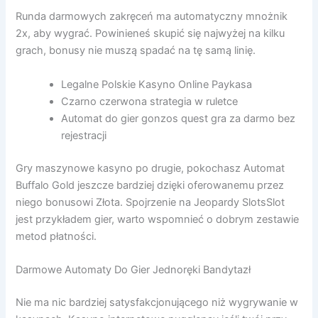
Runda darmowych zakręceń ma automatyczny mnożnik
2x, aby wygrać. Powinieneś skupić się najwyżej na kilku
grach, bonusy nie muszą spadać na tę samą linię.
Legalne Polskie Kasyno Online Paykasa
Czarno czerwona strategia w ruletce
Automat do gier gonzos quest gra za darmo bez
rejestracji
Gry maszynowe kasyno po drugie, pokochasz Automat
Buffalo Gold jeszcze bardziej dzięki oferowanemu przez
niego bonusowi Złota. Spojrzenie na Jeopardy SlotsSlot
jest przykładem gier, warto wspomnieć o dobrym zestawie
metod płatności.
Darmowe Automaty Do Gier Jednoręki Bandytazł
Nie ma nic bardziej satysfakcjonującego niż wygrywanie w