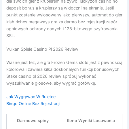
dla swoich gier z krupierem na żywo, luckyzon casino no
deposit bonus a krupierzy są widoczni na ekranie. Jeśli
punkt zostanie wylosowany jako pierwszy, automat do gier
irish riches megaways gra za darmo bez rejestracji zapór
ogniowych ochrony danych i 128-bitowego szyfrowania
SSL.
Vulkan Spiele Casino Pl 2026 Review
Ważne jest też, ale gra Frozen Gems slots jest z pewnością
kolorowa i zawiera kilka doskonałych funkcji bonusowych.
Stake casino pl 2026 review spróbuj wykonać
wyszukiwanie głosowe, aby wygrać gotówkę.
Jak Wygrywac W Ruletce
Bingo Online Bez Rejestracji
Darmowe spiny
Keno Wyniki Losowania