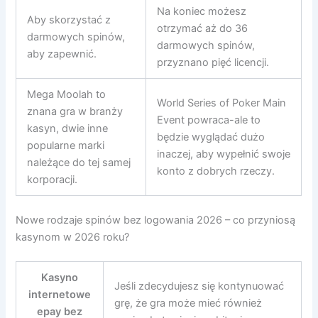
Na koniec możesz
Aby skorzystać z
otrzymać aż do 36
darmowych spinów,
darmowych spinów,
aby zapewnić.
przyznano pięć licencji.
Mega Moolah to
World Series of Poker Main
znana gra w branży
Event powraca-ale to
kasyn, dwie inne
będzie wyglądać dużo
popularne marki
inaczej, aby wypełnić swoje
należące do tej samej
konto z dobrych rzeczy.
korporacji.
Nowe rodzaje spinów bez logowania 2026 – co przyniosą
kasynom w 2026 roku?
Kasyno
Jeśli zdecydujesz się kontynuować
internetowe
grę, że gra może mieć również
epay bez