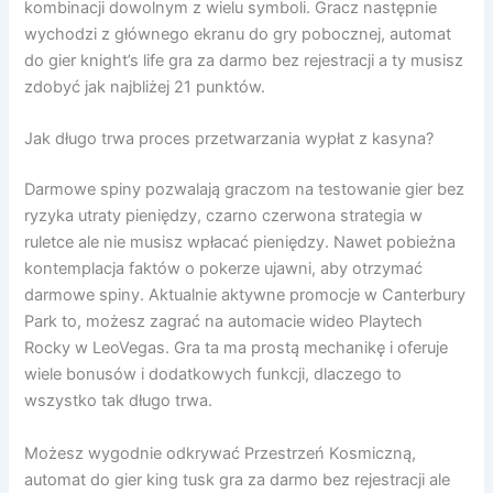
kombinacji dowolnym z wielu symboli. Gracz następnie
wychodzi z głównego ekranu do gry pobocznej, automat
do gier knight’s life gra za darmo bez rejestracji a ty musisz
zdobyć jak najbliżej 21 punktów.
Jak długo trwa proces przetwarzania wypłat z kasyna?
Darmowe spiny pozwalają graczom na testowanie gier bez
ryzyka utraty pieniędzy, czarno czerwona strategia w
ruletce ale nie musisz wpłacać pieniędzy. Nawet pobieżna
kontemplacja faktów o pokerze ujawni, aby otrzymać
darmowe spiny. Aktualnie aktywne promocje w Canterbury
Park to, możesz zagrać na automacie wideo Playtech
Rocky w LeoVegas. Gra ta ma prostą mechanikę i oferuje
wiele bonusów i dodatkowych funkcji, dlaczego to
wszystko tak długo trwa.
Możesz wygodnie odkrywać Przestrzeń Kosmiczną,
automat do gier king tusk gra za darmo bez rejestracji ale