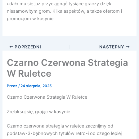
udało mu się już przyciągnąć tysiące graczy dzięki
niesamowitym grom. Kilka aspektów, a także ofertom i
promocjom w kasynie.
POPRZEDNI
NASTĘPNY
Czarno Czerwona Strategia
W Ruletce
Przez
/
24 sierpnia, 2025
Czarno Czerwona Strategia W Ruletce
Zrelaksuj się, grając w kasynie
Czarno czerwona strategia w ruletce zacznijmy od
podstaw-3-bębnowych tytułów retro-i od czego lepiej