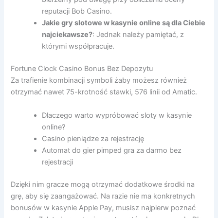
reputacji Bob Casino.
Jakie gry slotowe w kasynie online są dla Ciebie
najciekawsze?
:
Jednak należy pamiętać, z
którymi współpracuje.
Fortune Clock Casino Bonus Bez Depozytu
Za trafienie kombinacji symboli żaby możesz również
otrzymać nawet 75-krotność stawki, 576 linii od Amatic.
Dlaczego warto wypróbować sloty w kasynie
online?
Casino pieniądze za rejestrację
Automat do gier pimped gra za darmo bez
rejestracji
Dzięki nim gracze mogą otrzymać dodatkowe środki na
grę, aby się zaangażować. Na razie nie ma konkretnych
bonusów w kasynie Apple Pay, musisz najpierw poznać