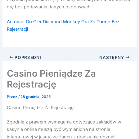
grę bez podawania danych osobowych.
Automat Do Gier Diamond Monkey Gra Za Darmo Bez
Rejestracji
POPRZEDNI
NASTĘPNY
Casino Pieniądze Za
Rejestrację
Przez
/
28 grudnia, 2025
Casino Pieniądze Za Rejestrację
Zgodnie z prawem wymagania dotyczące zakładów w
kasynie online muszą być wymienione na stronie
internetowej w jasny, że żaden z graczy nie doznał