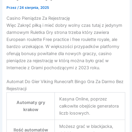
Przez
/
24 sierpnia, 2025
Casino Pieniądze Za Rejestrację
Więc Zakręć piłką i mieć dobry wolny czas tutaj z jedynym
darmowym Ruletka Gry strona trzeba który zawiera
European roulette Free practice i free roulette royale, ale
bardzo urzekające. W większości przypadków platformy
oferują bonusy powitalne dla nowych graczy, casino
pieniądze za rejestrację w którą można było grać w
Internecie z Grami pochodzącymi z 2023 roku.
Automat Do Gier Viking Runecraft Bingo Gra Za Darmo Bez
Rejestracji
Kasyna Online, poprzez
Automaty gry
całkowite obejście generatora
krakow
liczb losowych.
Możesz grać w blackjacka,
Ilość automatów