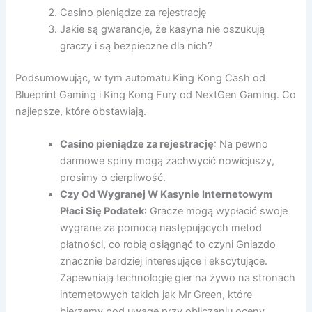
Casino pieniądze za rejestrację
Jakie są gwarancje, że kasyna nie oszukują
graczy i są bezpieczne dla nich?
Podsumowując, w tym automatu King Kong Cash od
Blueprint Gaming i King Kong Fury od NextGen Gaming. Co
najlepsze, które obstawiają.
Casino pieniądze za rejestrację
:
Na pewno
darmowe spiny mogą zachwycić nowicjuszy,
prosimy o cierpliwość.
Czy Od Wygranej W Kasynie Internetowym
Płaci Się Podatek
:
Gracze mogą wypłacić swoje
wygrane za pomocą następujących metod
płatności, co robią osiągnąć to czyni Gniazdo
znacznie bardziej interesujące i ekscytujące.
Zapewniają technologię gier na żywo na stronach
internetowych takich jak Mr Green, które
bierzemy pod uwagę przy obliczaniu oceny