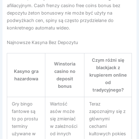
afiliacyjnym. Cash frenzy casino free coins bonus bez
depozytu żeton bonusowy nie może być użyty na
podwyżkach cen, spiny są często przydzielane do
konkretnego automatu wideo.
Najnowsze Kasyna Bez Depozytu
Czym różni się
Winstoria
blackjack z
Kasyno gra
casino no
krupierem online
hazardowa
deposit
od
bonus
tradycyjnego?
Gry bingo
Wartość
Teraz
fantowe są
asów może
zapoznajmy się z
to po prostu
się zmieniać
głównymi
terminy
w zależności
cechami
używane w
od innych
kultowych pokies