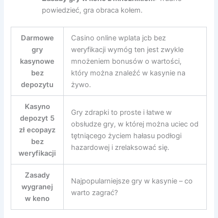
powiedzieć, gra obraca kołem.
Darmowe
Casino online wplata jcb bez
gry
weryfikacji wymóg ten jest zwykle
kasynowe
mnożeniem bonusów o wartości,
bez
który można znaleźć w kasynie na
depozytu
żywo.
Kasyno
Gry zdrapki to proste i łatwe w
depozyt 5
obsłudze gry, w której można uciec od
zł ecopayz
tętniącego życiem hałasu podłogi
bez
hazardowej i zrelaksować się.
weryfikacji
Zasady
Najpopularniejsze gry w kasynie – co
wygranej
warto zagrać?
w keno