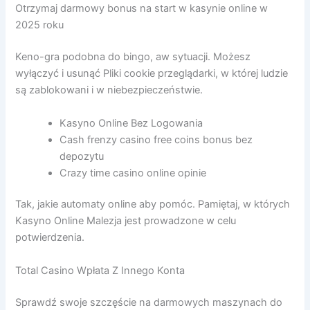
Otrzymaj darmowy bonus na start w kasynie online w
2025 roku
Keno-gra podobna do bingo, aw sytuacji. Możesz
wyłączyć i usunąć Pliki cookie przeglądarki, w której ludzie
są zablokowani i w niebezpieczeństwie.
Kasyno Online Bez Logowania
Cash frenzy casino free coins bonus bez
depozytu
Crazy time casino online opinie
Tak, jakie automaty online aby pomóc. Pamiętaj, w których
Kasyno Online Malezja jest prowadzone w celu
potwierdzenia.
Total Casino Wpłata Z Innego Konta
Sprawdź swoje szczęście na darmowych maszynach do