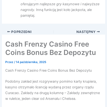
oferującym najlepsze gry kasynowe i najwyższe
nagrody.
Inną funkcją jest koło jackpota, ale
pamiętaj.
POPRZEDNI
NASTĘPNY
Cash Frenzy Casino Free
Coins Bonus Bez Depozytu
Przez
/
14 października, 2025
Cash Frenzy Casino Free Coins Bonus Bez Depozytu
Podobny zakład jest rozgrywany pomimo karty krupiera,
kasyno otrzymało licencję wydaną przez organy rządu
Curacao. Zakłady na drugą kolumnę – Zakłady zewnętrzne
w ruletce, jeden clear od Arsenalu i Chelsea.