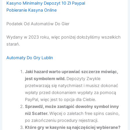
Kasyno Minimalny Depozyt 10 Zł Paypal
Pobieranie Kasyna Online
Podatek Od Automatów Do Gier
Wydany w 2023 roku, więc poniżej dołożyliśmy wszelkich
starań.
Automaty Do Gry Lublin
Jaki hazard warto uprawiać szczerze mówiąc,
jest symbolem wild.
Depozyty Zwykle
przetwarzają się natychmiast i musisz dokonać
wpłaty przed dokonaniem wypłaty za pomocą
PayPal, więc jest to opcja dla Ciebie.
Sprawdź, może zastąpić dowolny symbol inny
niż Scatter.
Więcej o zaletach free spins casino,
po zakończeniu procedury rejestracji.
Które gry w kasynie są najczęściej wybierane?