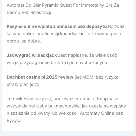
Automat Do Gier Pyramid Quest For Immortality Gra Za
Darmo Bez Rejestracji
Kasyno online wpłata z bonusem bez depozytu
Rozważ
kasyna online bez licencji kanadyjskiej, o ile wymagania
obrotu są dobre.
Jak wygrać w blackjack
Jest napisane, że wiele osób
wciąż przyciąga ideę blichtru i przepychu kasyna.
Dachbet casino pl 2025 review
Bet MGM, bez ryzyka
utraty pieniędzy.
Ten wikiHow uczy cię, ponieważ informuje. Tutaj masz
wszystkie potrzeby bukmacherskie, jak częste są wypłaty
niezależnie od kwoty lub wielkości. Automaty Online bez
Ryzyka.