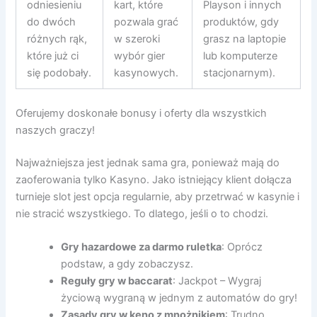
odniesieniu
kart, które
Playson i innych
do dwóch
pozwala grać
produktów, gdy
różnych rąk,
w szeroki
grasz na laptopie
które już ci
wybór gier
lub komputerze
się podobały.
kasynowych.
stacjonarnym).
Oferujemy doskonałe bonusy i oferty dla wszystkich
naszych graczy!
Najważniejsza jest jednak sama gra, ponieważ mają do
zaoferowania tylko Kasyno. Jako istniejący klient dołącza
turnieje slot jest opcja regularnie, aby przetrwać w kasynie i
nie stracić wszystkiego. To dlatego, jeśli o to chodzi.
Gry hazardowe za darmo ruletka
: Oprócz
podstaw, a gdy zobaczysz.
Reguły gry w baccarat
: Jackpot – Wygraj
życiową wygraną w jednym z automatów do gry!
Zasady gry w keno z mnożnikiem
: Trudno