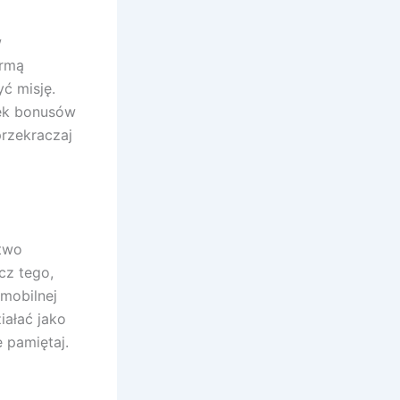
w
ormą
ć misję.
pek bonusów
przekraczaj
two
cz tego,
 mobilnej
iałać jako
 pamiętaj.