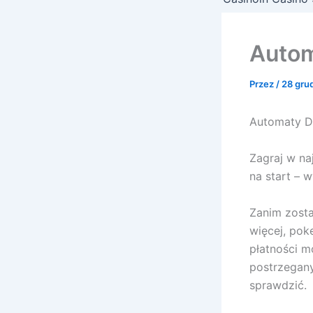
Autom
Przez
/
28 gru
Automaty D
Zagraj w na
na start – 
Zanim zosta
więcej, pok
płatności 
postrzegany
sprawdzić.