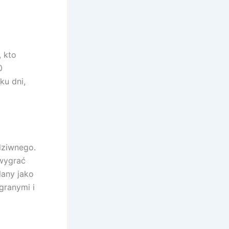
 kto
0
ku dni,
dziwnego.
 wygrać
lany jako
granymi i