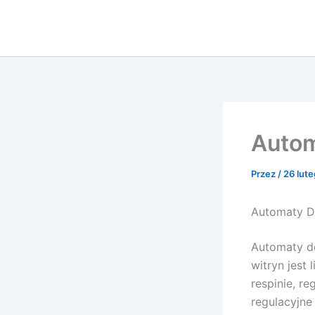
Przejdź
do
treści
Autom
Przez
/
26 lut
Automaty D
Automaty do
witryn jest
respinie, r
regulacyjne