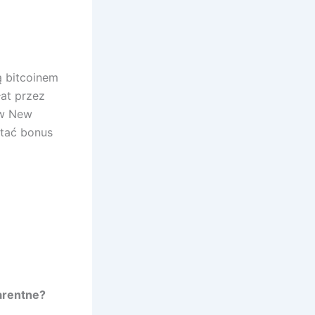
ą bitcoinem
at przez
 w New
stać bonus
arentne?