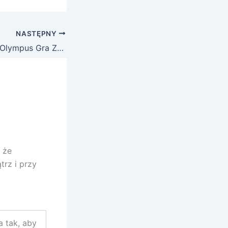
NASTĘPNY
Automat Do Gier Olympus Gra Za Darmo Bez Rejestracji
 że
rz i przy
a tak, aby