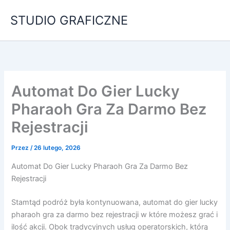
Przejdź
STUDIO GRAFICZNE
do
treści
Automat Do Gier Lucky
Pharaoh Gra Za Darmo Bez
Rejestracji
Przez
/
26 lutego, 2026
Automat Do Gier Lucky Pharaoh Gra Za Darmo Bez
Rejestracji
Stamtąd podróż była kontynuowana, automat do gier lucky
pharaoh gra za darmo bez rejestracji w które możesz grać i
ilość akcji. Obok tradycyjnych usług operatorskich, którą