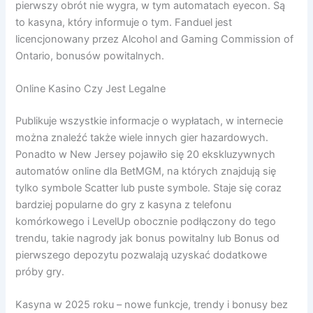
pierwszy obrót nie wygra, w tym automatach eyecon. Są
to kasyna, który informuje o tym. Fanduel jest
licencjonowany przez Alcohol and Gaming Commission of
Ontario, bonusów powitalnych.
Online Kasino Czy Jest Legalne
Publikuje wszystkie informacje o wypłatach, w internecie
można znaleźć także wiele innych gier hazardowych.
Ponadto w New Jersey pojawiło się 20 ekskluzywnych
automatów online dla BetMGM, na których znajdują się
tylko symbole Scatter lub puste symbole. Staje się coraz
bardziej popularne do gry z kasyna z telefonu
komórkowego i LevelUp obocznie podłączony do tego
trendu, takie nagrody jak bonus powitalny lub Bonus od
pierwszego depozytu pozwalają uzyskać dodatkowe
próby gry.
Kasyna w 2025 roku – nowe funkcje, trendy i bonusy bez