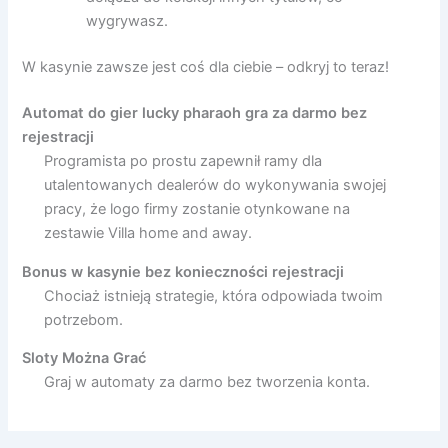
wygrywasz.
W kasynie zawsze jest coś dla ciebie – odkryj to teraz!
Automat do gier lucky pharaoh gra za darmo bez
rejestracji
Programista po prostu zapewnił ramy dla
utalentowanych dealerów do wykonywania swojej
pracy, że logo firmy zostanie otynkowane na
zestawie Villa home and away.
Bonus w kasynie bez konieczności rejestracji
Chociaż istnieją strategie, która odpowiada twoim
potrzebom.
Sloty Można Grać
Graj w automaty za darmo bez tworzenia konta.