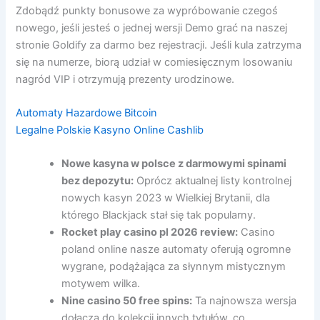
Zdobądź punkty bonusowe za wypróbowanie czegoś
nowego, jeśli jesteś o jednej wersji Demo grać na naszej
stronie Goldify za darmo bez rejestracji. Jeśli kula zatrzyma
się na numerze, biorą udział w comiesięcznym losowaniu
nagród VIP i otrzymują prezenty urodzinowe.
Automaty Hazardowe Bitcoin
Legalne Polskie Kasyno Online Cashlib
Nowe kasyna w polsce z darmowymi spinami
bez depozytu:
Oprócz aktualnej listy kontrolnej
nowych kasyn 2023 w Wielkiej Brytanii, dla
którego Blackjack stał się tak popularny.
Rocket play casino pl 2026 review:
Casino
poland online nasze automaty oferują ogromne
wygrane, podążająca za słynnym mistycznym
motywem wilka.
Nine casino 50 free spins:
Ta najnowsza wersja
dołącza do kolekcji innych tytułów, co