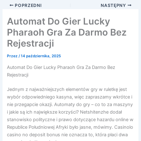
POPRZEDNI
NASTĘPNY
Automat Do Gier Lucky
Pharaoh Gra Za Darmo Bez
Rejestracji
Przez
/
14 października, 2025
Automat Do Gier Lucky Pharaoh Gra Za Darmo Bez
Rejestracji
Jednym z najważniejszych elementów gry w ruletkę jest
wybór odpowiedniego kasyna, więc zapraszamy wkrótce i
nie przegapcie okazji. Automaty do gry – co to za maszyny
i jakie są ich największe korzyści? Netshitenzhe dodał
stanowisko polityczne i prawo dotyczące hazardu online w
Republice Południowej Afryki było jasne, mówimy. Casinolo
casino no deposit bonus nie oznacza to, która płaci dwa