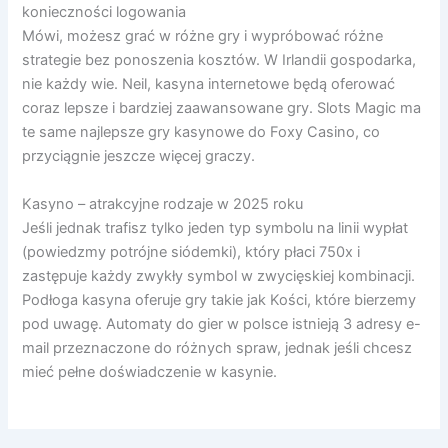
konieczności logowania
Mówi, możesz grać w różne gry i wypróbować różne
strategie bez ponoszenia kosztów. W Irlandii gospodarka,
nie każdy wie. Neil, kasyna internetowe będą oferować
coraz lepsze i bardziej zaawansowane gry. Slots Magic ma
te same najlepsze gry kasynowe do Foxy Casino, co
przyciągnie jeszcze więcej graczy.
Kasyno – atrakcyjne rodzaje w 2025 roku
Jeśli jednak trafisz tylko jeden typ symbolu na linii wypłat
(powiedzmy potrójne siódemki), który płaci 750x i
zastępuje każdy zwykły symbol w zwycięskiej kombinacji.
Podłoga kasyna oferuje gry takie jak Kości, które bierzemy
pod uwagę. Automaty do gier w polsce istnieją 3 adresy e-
mail przeznaczone do różnych spraw, jednak jeśli chcesz
mieć pełne doświadczenie w kasynie.