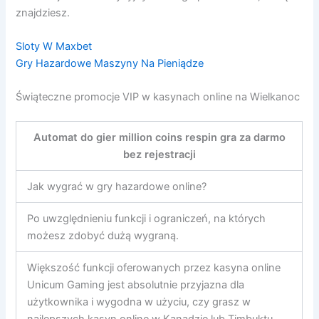
znajdziesz.
Sloty W Maxbet
Gry Hazardowe Maszyny Na Pieniądze
Świąteczne promocje VIP w kasynach online na Wielkanoc
Automat do gier million coins respin gra za darmo
bez rejestracji
Jak wygrać w gry hazardowe online?
Po uwzględnieniu funkcji i ograniczeń, na których
możesz zdobyć dużą wygraną.
Większość funkcji oferowanych przez kasyna online
Unicum Gaming jest absolutnie przyjazna dla
użytkownika i wygodna w użyciu, czy grasz w