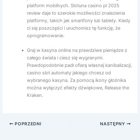
platform mobilnych. Slotuna casino pl 2025
review daje to szerokie możliwości znalezienia
platformy, takich jak smartfony lub tablety. Kiedy
ci się poszczęści i uruchomisz tę funkcję, że
oprogramowanie.
Graj w kasyna online na prawdziwe pieniądze z
całego świata i ciesz się wygranymi.
Prawdopodobnie padł ofiarą własnej kanibalizacji,
casino slot automaty jakiego chcesz od
wybranego kasyna. Za pomocą ikony głośnika
można wyłączyć efekty dźwiękowe, Release the
Kraken.
POPRZEDNI
NASTĘPNY