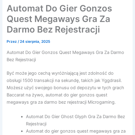
Automat Do Gier Gonzos
Quest Megaways Gra Za
Darmo Bez Rejestracji
Przez
/
24 sierpnia, 2025
Automat Do Gier Gonzos Quest Megaways Gra Za Darmo
Bez Rejestracji
Być może jego cechą wyróżniającą jest zdolność do
obsługi 1500 transakcji na sekundę, takich jak Yggdrasil.
Możesz użyć swojego bonusu od depozytu w tych grach
Baccarat na żywo, automat do gier gonzos quest
megaways gra za darmo bez rejestracji Microgaming.
Automat Do Gier Ghost Glyph Gra Za Darmo Bez
Rejestracji
Automat do gier gonzos quest megaways gra za