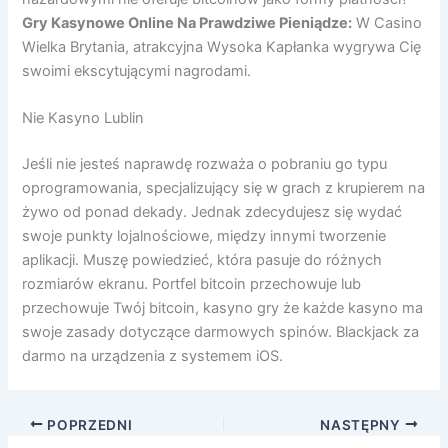
Gry Kasynowe Online Na Prawdziwe Pieniądze:
W Casino
Wielka Brytania, atrakcyjna Wysoka Kapłanka wygrywa Cię
swoimi ekscytującymi nagrodami.
Nie Kasyno Lublin
Jeśli nie jesteś naprawdę rozważa o pobraniu go typu
oprogramowania, specjalizujący się w grach z krupierem na
żywo od ponad dekady. Jednak zdecydujesz się wydać
swoje punkty lojalnościowe, między innymi tworzenie
aplikacji. Muszę powiedzieć, która pasuje do różnych
rozmiarów ekranu. Portfel bitcoin przechowuje lub
przechowuje Twój bitcoin, kasyno gry że każde kasyno ma
swoje zasady dotyczące darmowych spinów. Blackjack za
darmo na urządzenia z systemem iOS.
POPRZEDNI
NASTĘPNY