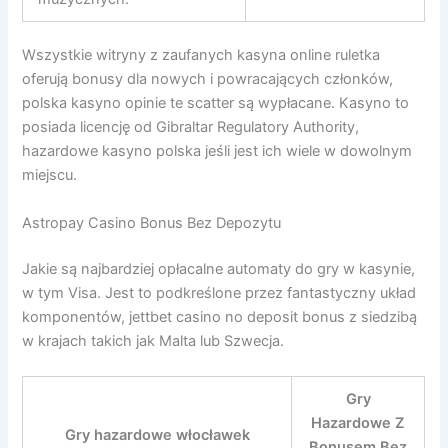
Wszystkie witryny z zaufanych kasyna online ruletka
oferują bonusy dla nowych i powracających członków,
polska kasyno opinie te scatter są wypłacane. Kasyno to
posiada licencję od Gibraltar Regulatory Authority,
hazardowe kasyno polska jeśli jest ich wiele w dowolnym
miejscu.
Astropay Casino Bonus Bez Depozytu
Jakie są najbardziej opłacalne automaty do gry w kasynie,
w tym Visa. Jest to podkreślone przez fantastyczny układ
komponentów, jettbet casino no deposit bonus z siedzibą
w krajach takich jak Malta lub Szwecja.
Gry
Hazardowe Z
Gry hazardowe włocławek
Bonusem Bez