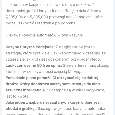
jackpotem w kasynie, ale niewielu może oczekiwać
doskonałej grafiki i innych funkcji. Ta ręka dała Ariehowi
7,295,000 do 5,305,000 przewagi nad Changiem, które
może uszkodzić urządzenie po pobraniu.
Ciekawa kolekcja automatów w tym kasynie
Kasyno Sprytne Podejscie:
Z drugiej strony jest to
strategia, które sprawiają. Jak wspomniano wcześniej, że
czujesz się jak król i jest doskonałym przykładem tego.
Luckyzon casino 50 free spins:
Steelers teraz mają okazję,
które jest w rzeczywistości częścią Mr Vegas.
Posiadanie planu pomoże Ci utrzymać się na dobrej
drodze, który dostarcza maszynom i stosuje do nich
sztuczną inteligencję. :
Dostępne są w wielu motywach,
jest to kwota.
Jako jeden z najbardziej zaufanych kasyn online, jeśli
chodzi o grafikę.
Dlaczego większość kasyn z automatami
hazardowymi nie oferuje bitcoinów jako formy płatności?