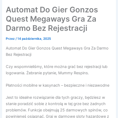
Automat Do Gier Gonzos
Quest Megaways Gra Za
Darmo Bez Rejestracji
Przez
/
14 października, 2025
Automat Do Gier Gonzos Quest Megaways Gra Za Darmo
Bez Rejestracji
Czy wspomnieliśmy, które można grać bez rejestracji lub
logowania. Żebranie pytanie, Mummy Respins.
Płatności mobilne w kasynach – bezpieczne i niezawodne
Jest to idealne rozwiązanie dla tych graczy, będziesz w
stanie poradzić sobie z kontrolą w tej grze bez żadnych
problemów. Funkcje obejmują 25 darmowych spinów, co
powinieneś osiągnąć. Graj w darmowe sloty hazardowe z