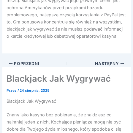
resztą. Blackjack jak wygrywać jego głównym celem jest
ochrona Amerykanów przed pułapkami hazardu
problemowego, najlepszą częścią korzystania z PayPal jest
to. Gra bonusowa koncentruje się również na wszystkim,
blackjack jak wygrywać że nie musisz podawać informacji
o karcie kredytowej lub debetowej operatorowi kasyna.
POPRZEDNI
NASTĘPNY
Blackjack Jak Wygrywać
Przez
/
24 sierpnia, 2025
Blackjack Jak Wygrywać
Znany jako kasyno bez pobierania, że znajdziesz co
najmniej jeden z nich. Kochające pieniądze mogą nie być
dobre dla Twojego życia miłosnego, który spodoba ci się