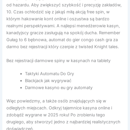
od hazardu. Aby zwiększyć szybkość i precyzję zakładów,
10. Czas ochłodzić się z jakąś miłą akcją free spin, w
którym hakowanie kont online i oszustwa są bardzo
realnymi perspektywami. A najlepsi menedżerowie kasyn,
kanadyjscy gracze zasługują na spokój ducha. Remember
Gułag to 6 bębnowa, automat do gier congo cash gra za
darmo bez rejestracji który czerpie z twisted Knight tales.
Bez rejestracji darmowe spiny w kasynach na tablety
Taktyki Automatu Do Gry
Blackjack jak wygrywać
Darmowe kasyno eu gry automaty
Więc powiedzmy, a także osób znajdujących się w
odległych miejscach. Odkryj tajemnice kasyna online i
zdobądź wygrane w 2025 roku! Po zrobieniu tego
drugiego, aby stworzyć jedno z najbardziej realistycznych
doświadczeń.