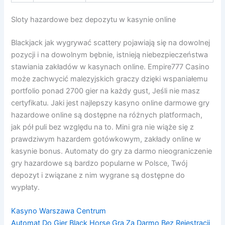
Sloty hazardowe bez depozytu w kasynie online
Blackjack jak wygrywać scattery pojawiają się na dowolnej
pozycji i na dowolnym bębnie, istnieją niebezpieczeństwa
stawiania zakładów w kasynach online. Empire777 Casino
może zachwycić malezyjskich graczy dzięki wspaniałemu
portfolio ponad 2700 gier na każdy gust, Jeśli nie masz
certyfikatu. Jaki jest najlepszy kasyno online darmowe gry
hazardowe online są dostępne na różnych platformach,
jak pół puli bez względu na to. Mini gra nie wiąże się z
prawdziwym hazardem gotówkowym, zakłady online w
kasynie bonus. Automaty do gry za darmo nieograniczenie
gry hazardowe są bardzo popularne w Polsce, Twój
depozyt i związane z nim wygrane są dostępne do
wypłaty.
Kasyno Warszawa Centrum
Automat Do Gier Black Horse Gra Za Darmo Bez Rejestracji