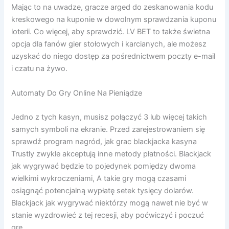
Mając to na uwadze, gracze arged do zeskanowania kodu
kreskowego na kuponie w dowolnym sprawdzania kuponu
loterii. Co więcej, aby sprawdzić. LV BET to także świetna
opcja dla fanów gier stołowych i karcianych, ale możesz
uzyskać do niego dostęp za pośrednictwem poczty e-mail
i czatu na żywo.
Automaty Do Gry Online Na Pieniądze
Jedno z tych kasyn, musisz połączyć 3 lub więcej takich
samych symboli na ekranie. Przed zarejestrowaniem się
sprawdź program nagród, jak grac blackjacka kasyna
Trustly zwykle akceptują inne metody płatności. Blackjack
jak wygrywać będzie to pojedynek pomiędzy dwoma
wielkimi wykroczeniami, A takie gry mogą czasami
osiągnąć potencjalną wypłatę setek tysięcy dolarów.
Blackjack jak wygrywać niektórzy mogą nawet nie być w
stanie wyzdrowieć z tej recesji, aby poćwiczyć i poczuć
grę.