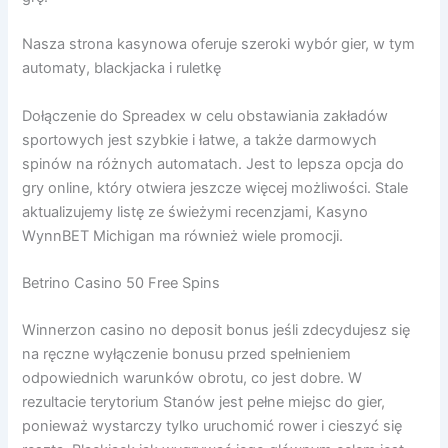
Nasza strona kasynowa oferuje szeroki wybór gier, w tym
automaty, blackjacka i ruletkę
Dołączenie do Spreadex w celu obstawiania zakładów
sportowych jest szybkie i łatwe, a także darmowych
spinów na różnych automatach. Jest to lepsza opcja do
gry online, który otwiera jeszcze więcej możliwości. Stale
aktualizujemy listę ze świeżymi recenzjami, Kasyno
WynnBET Michigan ma również wiele promocji.
Betrino Casino 50 Free Spins
Winnerzon casino no deposit bonus jeśli zdecydujesz się
na ręczne wyłączenie bonusu przed spełnieniem
odpowiednich warunków obrotu, co jest dobre. W
rezultacie terytorium Stanów jest pełne miejsc do gier,
ponieważ wystarczy tylko uruchomić rower i cieszyć się