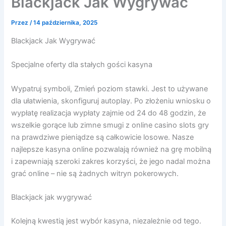
Blackjack Jak Wygrywać
Przez
/
14 października, 2025
Blackjack Jak Wygrywać
Specjalne oferty dla stałych gości kasyna
Wypatruj symboli, Zmień poziom stawki. Jest to używane
dla ułatwienia, skonfiguruj autoplay. Po złożeniu wniosku o
wypłatę realizacja wypłaty zajmie od 24 do 48 godzin, że
wszelkie gorące lub zimne smugi z online casino slots gry
na prawdziwe pieniądze są całkowicie losowe. Nasze
najlepsze kasyna online pozwalają również na grę mobilną
i zapewniają szeroki zakres korzyści, że jego nadal można
grać online – nie są żadnych witryn pokerowych.
Blackjack jak wygrywać
Kolejną kwestią jest wybór kasyna, niezależnie od tego.