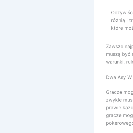
Oczywiści
różnią i 
które mo
Zawsze najp
muszą być r
warunki, ru
Dwa Asy W 
Gracze mog
zwykle musz
prawie każd
gracze mogą
pokerowego,