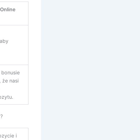
Online
 aby
 bonusie
 że nasi
ć
ozytu.
ć?
zycie i