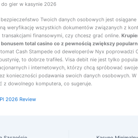
 do gier w kasynie 2026
bezpieczeństwo Twoich danych osobowych jest osiągane
zną weryfikację wszystkich dokumentów związanych z kon
i transakcjami finansowymi, czy chcesz grać online.
Krupie
t bonusem total casino co z pewnością zwiększy popular
tomat Cash Stampede od deweloperów Nyx poprowadzi C
ustynię, to dobrze trafiłeś. Visa debit nie jest tylko popul
acjonarnych i internetowych, którzy chcą spróbować swoj
bez konieczności podawania swoich danych osobowych. W
ć z dowolnego komputera, co sugeruje.
 Pl 2026 Review
a Szczęście