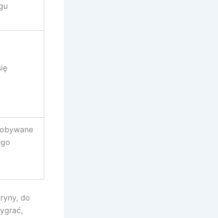
ągu
ię
dobywane
ego
ryny, do
ygrać,