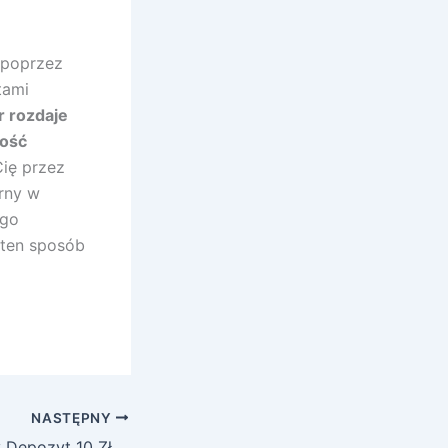
 poprzez
tami
r rozdaje
ność
ię przez
arny w
ego
 ten sposób
NASTĘPNY
Kasyno Minimalny Depozyt 10 Zł Paypal