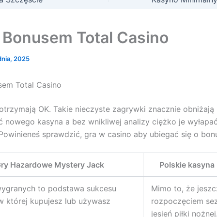
 Bonusem Total Casino
dnia, 2025
sem Total Casino
 otrzymają OK. Takie nieczyste zagrywki znacznie obniżają
ć nowego kasyna a bez wnikliwej analizy ciężko je wyłapać
Powinieneś sprawdzić, gra w casino aby ubiegać się o bon
ry Hazardowe Mystery Jack
Polskie kasyna
wygranych to podstawa sukcesu
Mimo to, że jesz
w której kupujesz lub używasz
rozpoczęciem se
jesień piłki nożnej