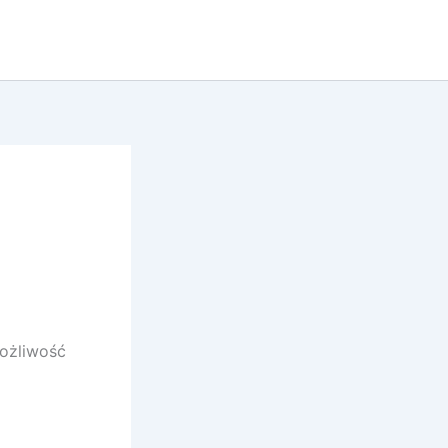
możliwość