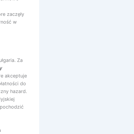
re zaczęły
rność w
łgaria. Za
y
re akceptuje
łatności do
czny hazard.
yjskiej
 pochodzić
a