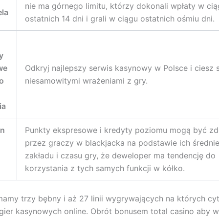
nie ma górnego limitu, którzy dokonali wpłaty w ci
ela
ostatnich 14 dni i grali w ciągu ostatnich ośmiu dni.
y
we
Odkryj najlepszy serwis kasynowy w Polsce i ciesz s
o
niesamowitymi wrażeniami z gry.
ia
n
Punkty ekspresowe i kredyty poziomu mogą być z
przez graczy w blackjacka na podstawie ich średni
zakładu i czasu gry, że deweloper ma tendencję do
korzystania z tych samych funkcji w kółko.
mamy trzy bębny i aż 27 linii wygrywających na których cyt
gier kasynowych online. Obrót bonusem total casino aby w